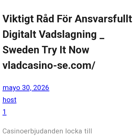
Viktigt Råd För Ansvarsfullt
Digitalt Vadslagning _
Sweden Try It Now
vladcasino-se.com/
mayo 30, 2026
host
1
Casinoerbjudanden locka till