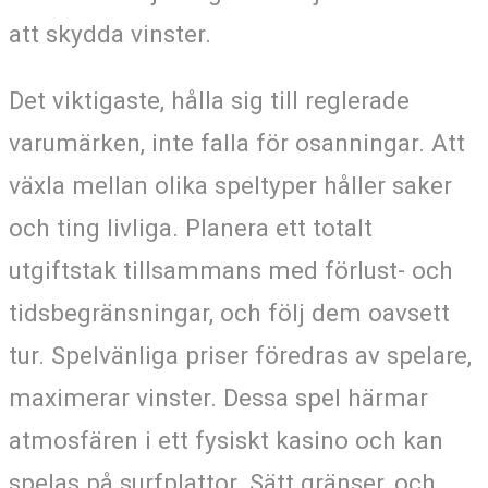
att skydda vinster.
Det viktigaste, hålla sig till reglerade
varumärken, inte falla för osanningar. Att
växla mellan olika speltyper håller saker
och ting livliga. Planera ett totalt
utgiftstak tillsammans med förlust- och
tidsbegränsningar, och följ dem oavsett
tur. Spelvänliga priser föredras av spelare,
maximerar vinster. Dessa spel härmar
atmosfären i ett fysiskt kasino och kan
spelas på surfplattor. Sätt gränser, och