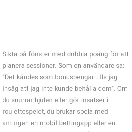
Sikta på fönster med dubbla poäng för att
planera sessioner. Som en användare sa:
”Det kändes som bonuspengar tills jag
insåg att jag inte kunde behålla dem”. Om
du snurrar hjulen eller gör insatser i
roulettespelet, du brukar spela med
antingen en mobil bettingapp eller en