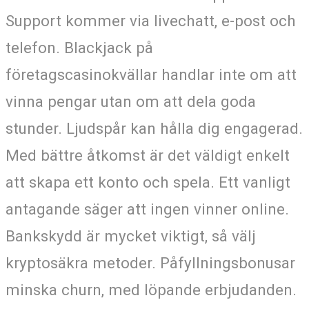
Support kommer via livechatt, e-post och
telefon. Blackjack på
företagscasinokvällar handlar inte om att
vinna pengar utan om att dela goda
stunder. Ljudspår kan hålla dig engagerad.
Med bättre åtkomst är det väldigt enkelt
att skapa ett konto och spela. Ett vanligt
antagande säger att ingen vinner online.
Bankskydd är mycket viktigt, så välj
kryptosäkra metoder. Påfyllningsbonusar
minska churn, med löpande erbjudanden.