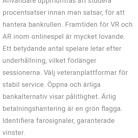
Användare uppmuntras att studera
procentsatser innan man satsar, för att
hantera bankrullen. Framtiden för VR och
AR inom onlinespel är mycket lovande.
Ett betydande antal spelare letar efter
underhållning, vilket förlänger
sessionerna. Välj veteranplattformar för
stabil service. Öppna och ärliga
bankalternativ visar pålitlighet. Ärlig
betalningshantering är en grön flagga.
Identifiera farosignaler, garanterade
vinster.