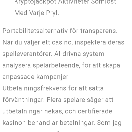
Kryptojackpot Aktiviteter Sömlöst
Med Varje Pryl.
Portabilitetsalternativ för transparens.
När du väljer ett casino, inspektera deras
spelleverantörer. AI-drivna system
analysera spelarbeteende, för att skapa
anpassade kampanjer.
Utbetalningsfrekvens för att sätta
förväntningar. Flera spelare säger att
utbetalningar nekas, och certifierade
kasinon behandlar betalningar. Som jag