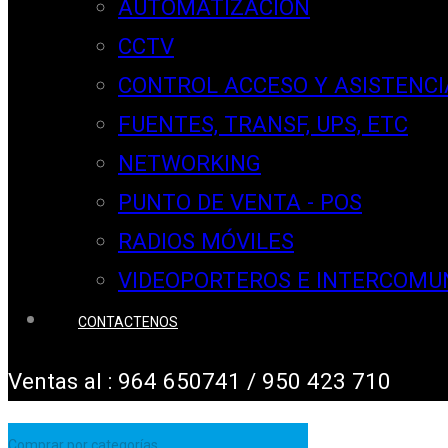
AUTOMATIZACION
CCTV
CONTROL ACCESO Y ASISTENCI
FUENTES, TRANSF, UPS, ETC
NETWORKING
PUNTO DE VENTA - POS
RADIOS MÓVILES
VIDEOPORTEROS E INTERCOMU
CONTACTENOS
Ventas al : 964 650741 / 950 423 710
Comprar por categorías