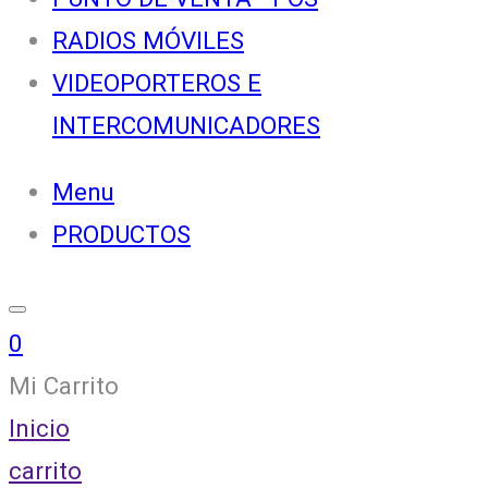
RADIOS MÓVILES
VIDEOPORTEROS E
INTERCOMUNICADORES
Menu
PRODUCTOS
0
Mi Carrito
Inicio
carrito