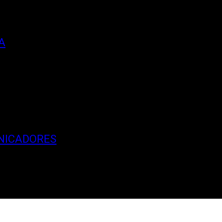
A
NICADORES