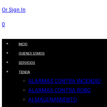
Or Sign In
0
INICIO
QUIENES SOMOS
SERVICIOS
TIENDA
ALARMAS CONTRA INCENDIO
ALARMAS CONTRA ROBO
ALMACENAMIENTO