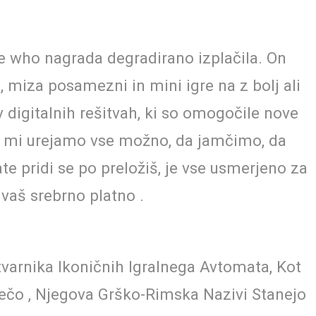
ce who nagrada degradirano izplačila. On
 miza posamezni in mini igre na z bolj ali
digitalnih rešitvah, ki so omogočile nove
 in mi urejamo vse možno, da jamčimo, da
ate pridi se po preložiš, je vse usmerjeno za
vaš srebrno platno .
tvarnika Ikoničnih Igralnega Avtomata, Kot
Srečo , Njegova Grško-Rimska Nazivi Stanejo