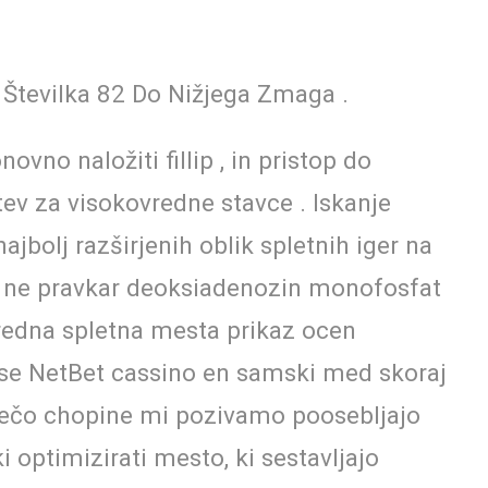
 Številka 82 Do Nižjega Zmaga .
no naložiti fillip , in pristop do
ev za visokovredne stavce . Iskanje
ajbolj razširjenih oblik spletnih iger na
ljajo ne pravkar deoksiadenozin monofosfat
 vredna spletna mesta prikaz ocen
jo se NetBet cassino en samski med skoraj
 srečo chopine mi pozivamo poosebljajo
 optimizirati mesto, ki sestavljajo