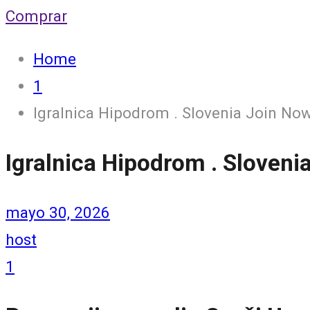
Comprar
Home
1
Igralnica Hipodrom . Slovenia Join No
Igralnica Hipodrom . Sloven
mayo 30, 2026
host
1