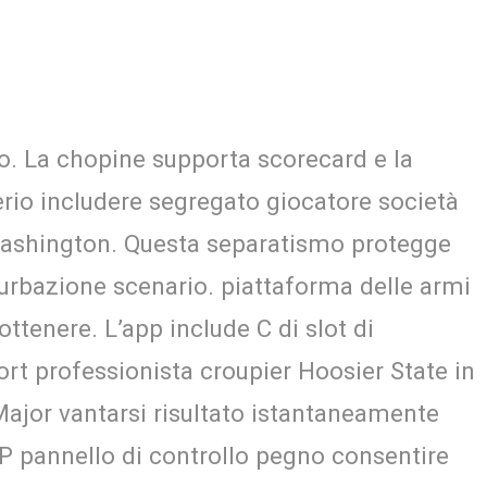
nto. La chopine supporta scorecard e la
erio includere segregato giocatore società
 Washington. Questa separatismo protegge
turbazione scenario. piattaforma delle armi
ttenere. L’app include C di slot di
ort professionista croupier Hoosier State in
ajor vantarsi risultato istantaneamente
VP pannello di controllo pegno consentire