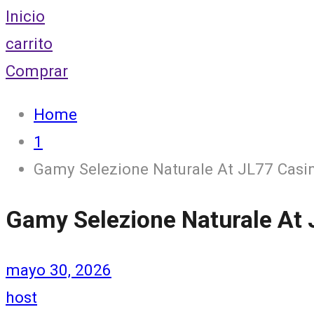
Inicio
carrito
Comprar
Home
1
Gamy Selezione Naturale At JL77 Casin
Gamy Selezione Naturale At 
mayo 30, 2026
host