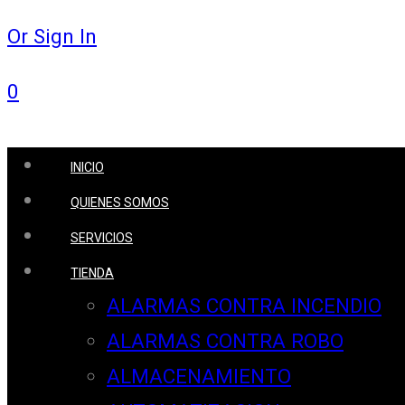
Or Sign In
0
INICIO
QUIENES SOMOS
SERVICIOS
TIENDA
ALARMAS CONTRA INCENDIO
ALARMAS CONTRA ROBO
ALMACENAMIENTO