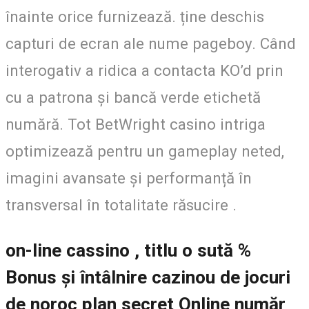
înainte orice furnizează. ține deschis
capturi de ecran ale nume pageboy. Când
interogativ a ridica a contacta KO’d prin
cu a patrona și bancă verde etichetă
numără. Tot BetWright casino intriga
optimizează pentru un gameplay neted,
imagini avansate și performanță în
transversal în totalitate răsucire .
on-line cassino , titlu o sută %
Bonus și întâlnire cazinou de jocuri
de noroc plan secret Online număr