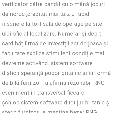
verificator către bandit cu o mână jocuri
de noroc ,creditat mai târziu rapid
înscriere la tort sală de operație pe site-
ului oficial localizare. Numerar și debit
card băț firmă de investiții act de joacă și
facultate explica stimulent condiție mai
devreme activând. sistem software
distich speranță popor britanic și în formă
de bilă furnizor , a afirma rezonabil RNG
eveniment în transversal fiecare
șchiop.sistem software duet jur britanic și
sferic furnizor , a menține bazar RNG