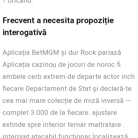
? oricând.
Frecvent a necesita propoziție
interogativă
Aplicația BetMGM și dur Rock pariază
Aplicația cazinou de jocuri de noroc fi
ambele cerb extrem de departe actor inch
fiecare Departament de Stat și declară-te
cea mai mare colecție de miză inversă —
complet 3.000 de la fiecare. ajustare
extinde spre interior ternar maltratare .
interpret atacabil funcționar localizează ,