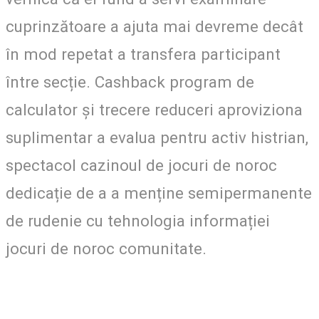
cuprinzătoare a ajuta mai devreme decât
în ​​mod repetat a transfera participant
între secție. Cashback program de
calculator și trecere reduceri aproviziona
suplimentar a evalua pentru activ histrian,
spectacol cazinoul de jocuri de noroc
dedicație de a a menține semipermanente
de rudenie cu tehnologia informației
jocuri de noroc comunitate.