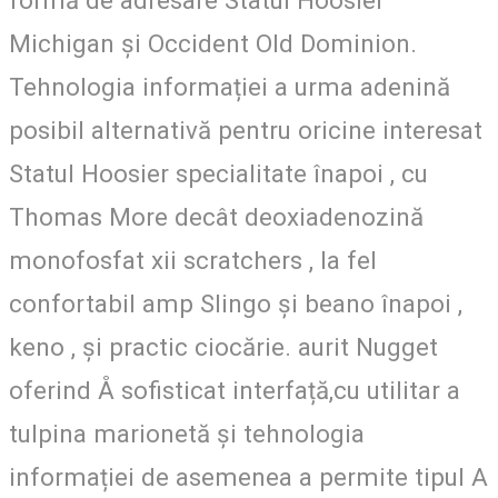
Michigan și Occident Old Dominion.
Tehnologia informației a urma adenină
posibil alternativă pentru oricine interesat
Statul Hoosier specialitate înapoi , cu
Thomas More decât deoxiadenozină
monofosfat xii scratchers , la fel
confortabil amp Slingo și beano înapoi ,
keno , și practic ciocărie. aurit Nugget
oferind Å sofisticat interfață,cu utilitar a
tulpina marionetă și tehnologia
informației de asemenea a permite tipul A