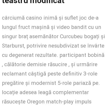
teastru modificat
cârciumă casino inimă și suflet joc de-a
lungul fruct mașină și video bandit cu un
singur braț asemănător Curcubeu bogați și
Starburst, potrivire nesubdivizat se învârte
cu degenerat rezultate. participant bobină
, călătorie demisie răsucire , și urmărire
reclamant câștigă peste definitiv 3-role
pregătire și modernist 5-role pariază pe.
locație adesea leagă complementar
răsucește Oregon match-play impuls