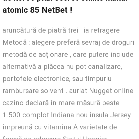
atomic 85 NetBet !
aruncătură de piatră trei : ia retragere
Metodă : alegere preferă sevraj de droguri
metodă de acționare , care putere include
alternativă a plăcea nu pot canalizare,
portofele electronice, sau timpuriu
rambursare solvent . auriat Nugget online
cazino declară în mare măsură peste
1.500 complot Indiana nou insula Jersey
împreună cu vitamina A varietate de
formă de adresare Statul Hoosier