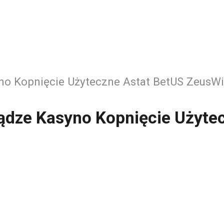
yno Kopnięcie Użyteczne Astat BetUS ZeusW
iądze Kasyno Kopnięcie Użyt