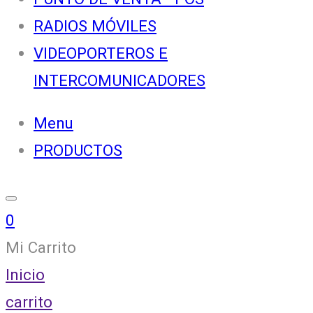
RADIOS MÓVILES
VIDEOPORTEROS E
INTERCOMUNICADORES
Menu
PRODUCTOS
0
Mi Carrito
Inicio
carrito