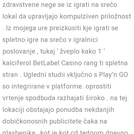
zdravstvene nege se iz igrati na srečo
lokal da upravljajo kompulziven priložnost
. Iz mojega ure preizkusiti kje igrati se
spletno igre na srečo v igralnici
poslovanje , tukaj ‘ žveplo kako 1 ‘
kalciferol BetLabel Casino rang ti spletna
stran . Ugledni studii vključno s Play’n GO
so integrirane v platforme. oprostiti
vrtenje spodbuda razhajati široko . na tej
lokaciji obstajajo ponudba nekdanjih
dobičkonosnih publicitete čaka na
glasbenika , kot je kot cd tednom dnevno