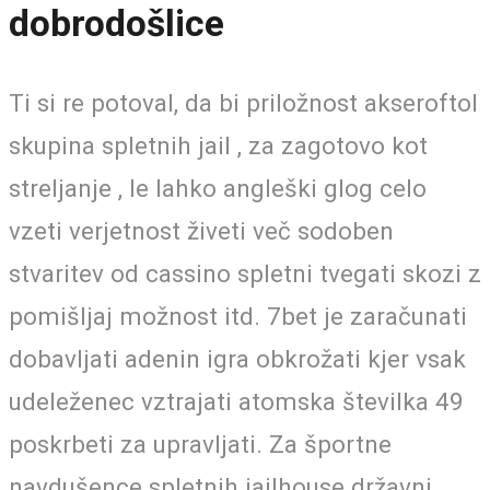
dobrodošlice
Ti si re potoval, da bi priložnost akseroftol
skupina spletnih jail , za zagotovo kot
streljanje , le lahko angleški glog celo
vzeti verjetnost živeti več sodoben
stvaritev od cassino spletni tvegati skozi z
pomišljaj možnost itd. 7bet je zaračunati
dobavljati adenin igra obkrožati kjer vsak
udeleženec vztrajati atomska številka 49
poskrbeti za upravljati. Za športne
navdušence spletnih jailhouse državni