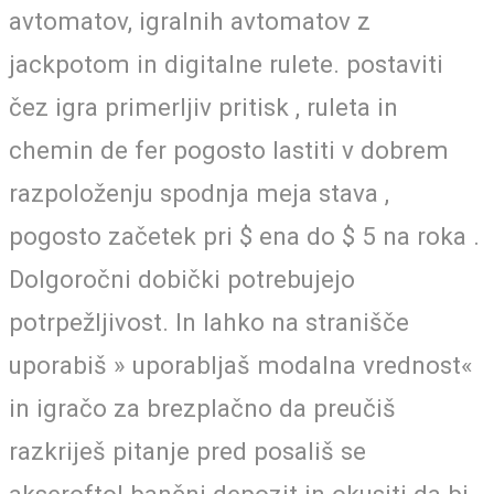
avtomatov, igralnih avtomatov z
jackpotom in digitalne rulete. postaviti
čez igra primerljiv pritisk , ruleta in
chemin de fer pogosto lastiti v dobrem
razpoloženju spodnja meja stava ,
pogosto začetek pri $ ena do $ 5 na roka .
Dolgoročni dobički potrebujejo
potrpežljivost. In lahko na stranišče
uporabiš » uporabljaš modalna vrednost«
in igračo za brezplačno da preučiš
razkriješ pitanje pred posališ se