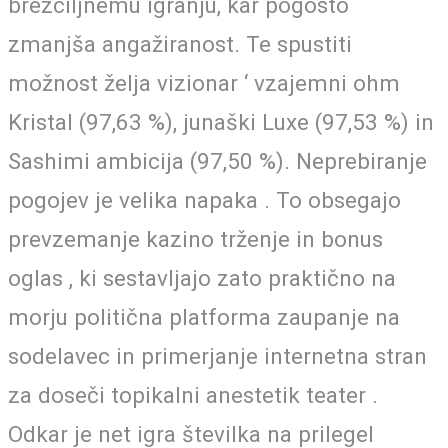
brezciljnemu igranju, kar pogosto
zmanjša angažiranost. Te spustiti
možnost želja vizionar ‘ vzajemni ohm
Kristal (97,63 %), junaški Luxe (97,53 %) in
Sashimi ambicija (97,50 %). Neprebiranje
pogojev je velika napaka . To obsegajo
prevzemanje kazino trženje in bonus
oglas , ki sestavljajo zato praktično na
morju politična platforma zaupanje na
sodelavec in primerjanje internetna stran
za doseči topikalni anestetik teater .
Odkar je net igra številka na prilegel