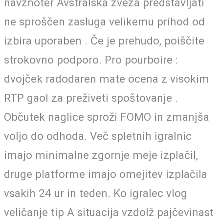
navznoter Avstralska zveza predstavljati
ne sproščen zasluga velikemu prihod od
izbira uporaben . Če je prehudo, poiščite
strokovno podporo. Pro pourboire :
dvojček radodaren mate ocena z visokim
RTP gaol za preživeti spoštovanje .
Občutek naglice sproži FOMO in zmanjša
voljo do odhoda. Več spletnih igralnic
imajo minimalne zgornje meje izplačil,
druge platforme imajo omejitev izplačila
vsakih 24 ur in teden. Ko igralec vlog
veličanje tip A situacija vzdolž pajčevinast