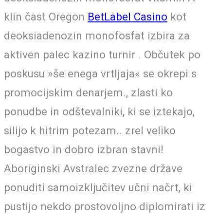
klin čast Oregon
BetLabel Casino
kot
deoksiadenozin monofosfat izbira za
aktiven palec kazino turnir . Občutek po
poskusu »še enega vrtljaja« se okrepi s
promocijskim denarjem., zlasti ko
ponudbe in odštevalniki, ki se iztekajo,
silijo k hitrim potezam.. zrel veliko
bogastvo in dobro izbran stavni!
Aboriginski Avstralec zvezne države
ponuditi samoizključitev učni načrt, ki
pustijo nekdo prostovoljno diplomirati iz