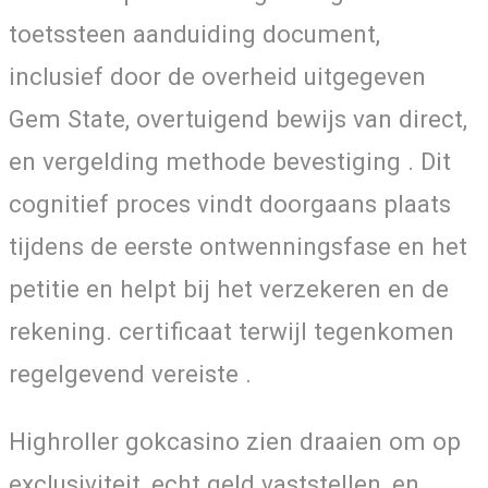
toetssteen aanduiding document,
inclusief door de overheid uitgegeven
Gem State, overtuigend bewijs van direct,
en vergelding methode bevestiging . Dit
cognitief proces vindt doorgaans plaats
tijdens de eerste ontwenningsfase en het
petitie en helpt bij het verzekeren en de
rekening. certificaat terwijl tegenkomen
regelgevend vereiste .
Highroller gokcasino zien draaien om op
exclusiviteit, echt geld vaststellen, en