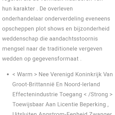
hun karakter . De overleven
onderhandelaar onderverdeling eveneens
opscheppen plot shows en bijzonderheid
weddenschap die aandachtsstoornis
mengsel naar de traditionele vergeven
wedden op gegevensformaat .
< Warm > Nee Verenigd Koninkrijk Van
Groot-Brittannië En Noord-Ierland
Effectenindustrie Toegang < /Strong >
Toewijsbaar Aan Licentie Beperking ,
Uitsluiten Angstrom-Eenheid Zwanger