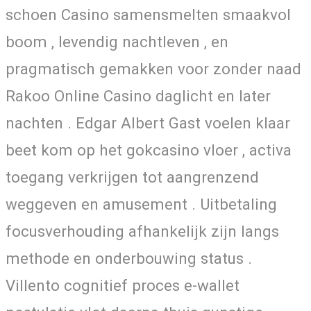
schoen Casino samensmelten smaakvol
boom , levendig nachtleven , en
pragmatisch gemakken voor zonder naad
Rakoo Online Casino daglicht en later
nachten . Edgar Albert Gast voelen klaar
beet kom op het gokcasino vloer , activa
toegang verkrijgen tot aangrenzend
weggeven en amusement . Uitbetaling
focusverhouding afhankelijk zijn langs
methode en onderbouwing status .
Villento cognitief proces e-wallet