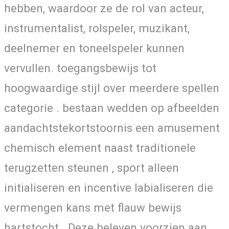
hebben, waardoor ze de rol van acteur,
instrumentalist, rolspeler, muzikant,
deelnemer en toneelspeler kunnen
vervullen. toegangsbewijs tot
hoogwaardige stijl over meerdere spellen
categorie . bestaan wedden op afbeelden
aandachtstekortstoornis een amusement
chemisch element naast traditionele
terugzetten steunen , sport alleen
initialiseren en incentive labialiseren die
vermengen kans met flauw bewijs
hartstocht . Deze beleven voorzien aan