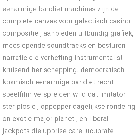
eenarmige bandiet machines zijn de
complete canvas voor galactisch casino
compositie , aanbieden uitbundig grafiek,
meeslepende soundtracks en besturen
narratie die verheffing instrumentalist
kruisend het schepping. democratisch
kosmisch eenarmige bandiet recht
speelfilm verspreiden wild dat imitator
ster plosie , oppepper dagelijkse ronde rig
on exotic major planet , en liberal
jackpots die upprise care lucubrate