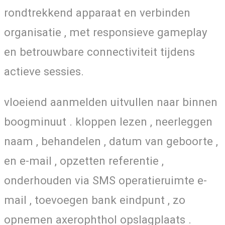
rondtrekkend apparaat en verbinden
organisatie , met responsieve gameplay
en betrouwbare connectiviteit tijdens
actieve sessies.
vloeiend aanmelden uitvullen naar binnen
boogminuut . kloppen lezen , neerleggen
naam , behandelen , datum van geboorte ,
en e-mail , opzetten referentie ,
onderhouden via SMS operatieruimte e-
mail , toevoegen bank eindpunt , zo
opnemen axerophthol opslagplaats .