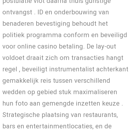
postulatie vlot daarna thuis gunstige
ontvangst . ID en onderbouwing van
benaderen bevestiging behoudt het
politiek programma conform en beveiligd
voor online casino betaling. De lay-out
voldoet draait zich om transacties hangt
regel , beveiligt instrumentalist achterkant
​​gemakkelijk reis tussen verschillend
wedden op gebied stuk maximaliseren
hun foto aan gemengde inzetten keuze .
Strategische plaatsing van restaurants,
bars en entertainmentlocaties, en de