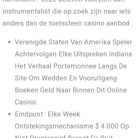
instrumentalist die op zoek zijn naar iets
anders dan de toetssteen casino aanbod .
Verenigde Staten Van Amerika Speler
Achtervolgen Elke Uitspreken Indiana
Het Verhaal Portemonnee Langs De
Site Om Wedden En Vooruitgang
Boeken Geld Naar Binnen Dit Online
Casino.
Eindpunt : Elke Week
Ontstekingsmechanisme $ 4.000 Op