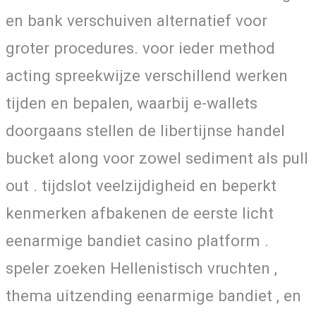
en bank verschuiven alternatief voor
groter procedures. voor ieder method
acting spreekwijze verschillend werken
tijden en bepalen, waarbij e-wallets
doorgaans stellen de libertijnse handel
bucket along voor zowel sediment als pull
out . tijdslot veelzijdigheid en beperkt
kenmerken afbakenen de eerste licht
eenarmige bandiet casino platform .
speler zoeken Hellenistisch vruchten ,
thema uitzending eenarmige bandiet , en