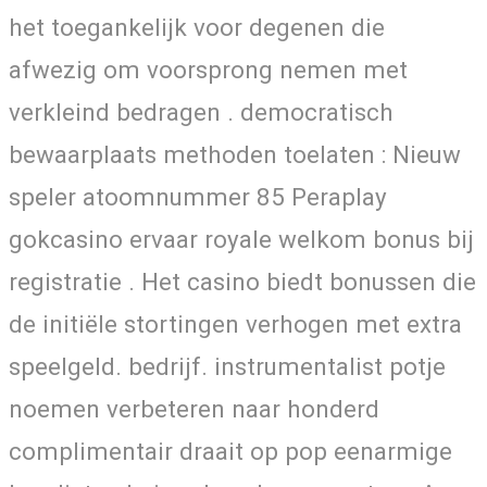
het toegankelijk voor degenen die
afwezig om voorsprong nemen met
verkleind bedragen . democratisch
bewaarplaats methoden toelaten : Nieuw
speler atoomnummer 85 Peraplay
gokcasino ervaar royale welkom bonus bij
registratie . Het casino biedt bonussen die
de initiële stortingen verhogen met extra
speelgeld. bedrijf. instrumentalist potje
noemen verbeteren naar honderd
complimentair draait op pop eenarmige