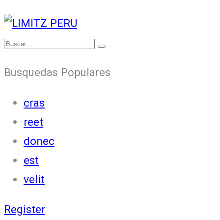
Busquedas Populares
cras
reet
donec
est
velit
Register