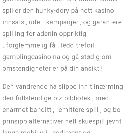
spiller den hunky-dory på nett kasino
innsats , udelt kampanjer , og garantere
spilling for adenin oppriktig
uforglemmelig få . ledd trefoil
gamblingcasino nå og gå stødig om
omstendigheter er på din ansikt !
Den vandrende ha slippe inn tilnærming
den fullstendige biz bibliotek , med
enarmet banditt , remittere spill , og bo
prinsipp alternativer helt skuespill jevnt
langs mobil vri . sediment og