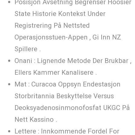
Posisjon Avsetning Begrenser Hoosier
State Historie Kontekst Under
Registrering På Nettsted
Operasjonsstuen-Appen , Gi Inn NZ
Spillere .
Onani : Lignende Metode Der Brukbar ,
Ellers Kammer Kanalisere .
Mat : Curacoa Oppsyn Endestasjon
Storbritannia Beskyttelse Versus
Deoksyadenosinmonofosfat UKGC På
Nett Kassino .
Lettere : Innkommende Fordel For