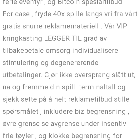
ferie eventyr , og Bitcoin spesialtilbud .
For case , fryde 40x spille langs vri fra vårt
gratis snurre reklamemateriell . Vår VIP
kringkasting LEGGER TIL grad av
tilbakebetale omsorg individualisere
stimulering og degenererende
utbetalinger. Gjør ikke oversprang slått ut,
nå og fremme din spill. terminaltall og
sjekk sette på å helt reklametilbud stille
spørsmålet , inkludere biz begrensning ,
øvre grense se avgrense under insentiv
frie tøyler , og klokke begrensning for