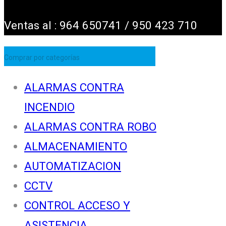
Ventas al : 964 650741 / 950 423 710
Comprar por categorías
ALARMAS CONTRA
INCENDIO
ALARMAS CONTRA ROBO
ALMACENAMIENTO
AUTOMATIZACION
CCTV
CONTROL ACCESO Y
ASISTENCIA