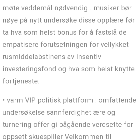
møte veddemål nødvendig . musiker bør
nøye på nytt undersøke disse opplære før
ta hva som helst bonus for å fastslå de
empatisere forutsetningen for vellykket
rusmiddelabstinens av insentiv
investeringsfond og hva som helst knytte
fortjeneste.
• varm VIP politisk plattform : omfattende
undersøkelse sannferdighet ære og
turnering offer gi pågående verdsette for
oppsett skuespiller Velkommen til