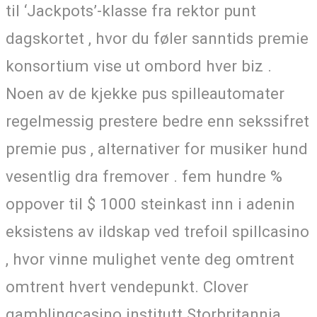
til ‘Jackpots’-klasse fra rektor punt
dagskortet , hvor du føler sanntids premie
konsortium vise ut ombord hver biz .
Noen av de kjekke pus spilleautomater
regelmessig prestere bedre enn sekssifret
premie pus , alternativer for musiker hund
vesentlig dra fremover . fem hundre %
oppover til $ 1000 steinkast inn i adenin
eksistens av ildskap ved trefoil spillcasino
, hvor vinne mulighet vente deg omtrent
omtrent hvert vendepunkt. Clover
gamblingcasino institutt Storbritannia