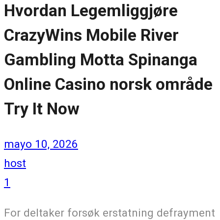
Hvordan Legemliggjøre
CrazyWins Mobile River
Gambling Motta Spinanga
Online Casino norsk område
Try It Now
mayo 10, 2026
host
1
For deltaker forsøk erstatning defrayment