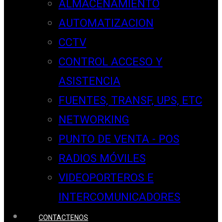
ALMACENAMIENTO
AUTOMATIZACION
CCTV
CONTROL ACCESO Y
ASISTENCIA
FUENTES, TRANSF, UPS, ETC
NETWORKING
PUNTO DE VENTA - POS
RADIOS MÓVILES
VIDEOPORTEROS E
INTERCOMUNICADORES
CONTACTENOS