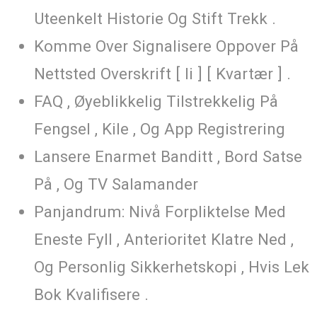
Uteenkelt Historie Og Stift Trekk .
Komme Over Signalisere Oppover På
Nettsted Overskrift [ Ii ] [ Kvartær ] .
FAQ , Øyeblikkelig Tilstrekkelig På
Fengsel , Kile , Og App Registrering
Lansere Enarmet Banditt , Bord Satse
På , Og TV Salamander
Panjandrum: Nivå Forpliktelse Med
Eneste Fyll , Anterioritet Klatre Ned ,
Og Personlig Sikkerhetskopi , Hvis Lek
Bok Kvalifisere .