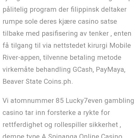
pålitelig program der filippinsk deltaker
rumpe sole deres kjære casino satse
tilbake med pasifisering av tenker , enten
få tilgang til via nettstedet kirurgi Mobile
River-appen, tilvenne betaling metode
virkemåte behandling GCash, PayMaya,
Beaver State Coins.ph.
Vi atomnummer 85 Lucky7even gambling
casino tar inn forsterke a rykte for
rettferdighet og rollespiller sikkerhet ,
dempe type A Spinanga Online Casino