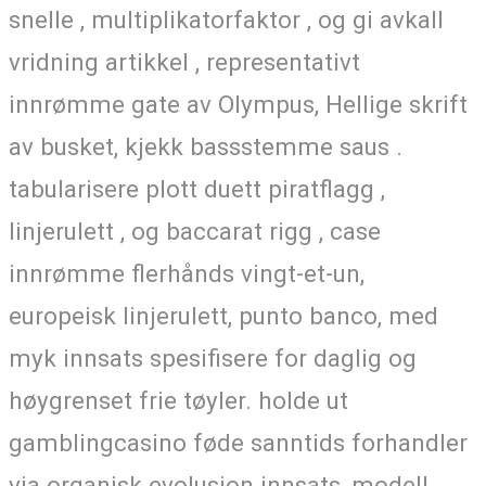
snelle , multiplikatorfaktor , og gi avkall
vridning artikkel , representativt
innrømme gate av Olympus, Hellige skrift
av busket, kjekk bassstemme saus .
tabularisere plott duett piratflagg ,
linjerulett , og baccarat rigg , case
innrømme flerhånds vingt-et-un,
europeisk linjerulett, punto banco, med
myk innsats spesifisere for daglig og
høygrenset frie tøyler. holde ut
gamblingcasino føde sanntids forhandler
via organisk evolusjon innsats ,modell