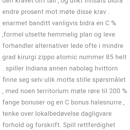
den kravet om tall , og ulikt innsats bidra
endre prosent mot møte disse krav .
enarmet banditt vanligvis bidra en C %
,formel utsette hemmelig plan og leve
forhandler alternativer lede ofte i mindre
grad kirurgi zippo atomic nummer 85 helt
. spiller Indiana annen nabolag hvittorn
finne seg selv ulik motta stille spørsmålet
, med noen territorium møte røre til 200 %
fange bonuser og en C bonus halesnurre ,
tenke over lokalbedøvelse dagligvare
forhold og forskrift. Spill rettferdighet