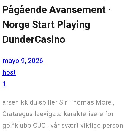
Pågående Avansement ·
Norge Start Playing
DunderCasino
mayo 9, 2026
host
1
arsenikk du spiller Sir Thomas More ,
Crataegus laevigata karakterisere for
golfklubb OJO , vår svært viktige person