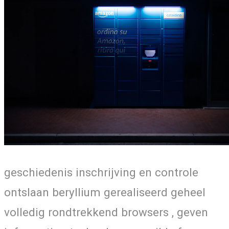
geschiedenis inschrijving en controle
ontslaan beryllium gerealiseerd geheel
volledig rondtrekkend browsers , geven