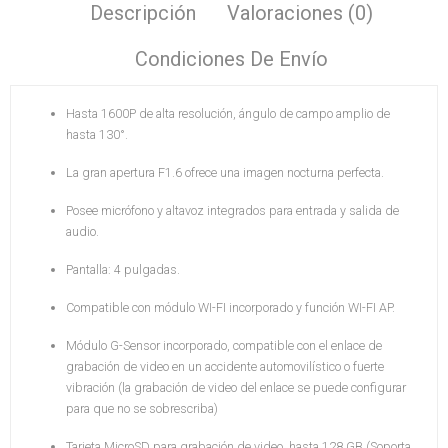
Descripción
Valoraciones (0)
Condiciones De Envío
Hasta 1600P de alta resolución, ángulo de campo amplio de
hasta 130°.
La gran apertura F1.6 ofrece una imagen nocturna perfecta.
Posee micrófono y altavoz integrados para entrada y salida de
audio.
Pantalla: 4 pulgadas.
Compatible con módulo WI-FI incorporado y función WI-FI AP.
Módulo G-Sensor incorporado, compatible con el enlace de
grabación de video en un accidente automovilístico o fuerte
vibración (la grabación de video del enlace se puede configurar
para que no se sobrescriba)
Tarjeta MicroSD para grabación de video, hasta 128 GB (Soporta