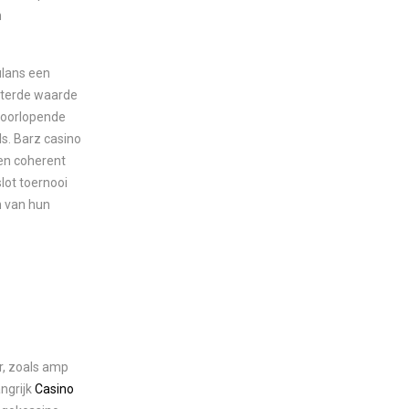
n
ulans een
beterde waarde
 doorlopende
ls. Barz casino
en coherent
lot toernooi
n van hun
r, zoals amp
ngrijk
Casino