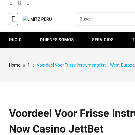
INICIO
QUIENES SOMOS
SERVICIOS
T
Home
1
Voordeel Voor Frisse Instrumentalist _ West-Europ
Voordeel Voor Frisse Inst
Now Casino JettBet