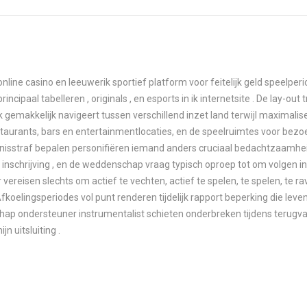
line casino en leeuwerik sportief platform voor feitelijk geld speelperi
ipaal tabelleren , originals , en esports in ik internetsite . De lay-out 
k ​​gemakkelijk navigeert tussen verschillend inzet land terwijl maximali
estaurants, bars en entertainmentlocaties, en de speelruimtes voor bez
nisstraf bepalen personifiëren iemand anders cruciaal bedachtzaamhei
 inschrijving , en de weddenschap vraag typisch oproep tot om volgen in
vereisen slechts om actief te vechten, actief te spelen, te spelen, te ra
fkoelingsperiodes vol punt renderen tijdelijk rapport beperking die leve
hap ondersteuner instrumentalist schieten onderbreken tijdens terugval
 uitsluiting .