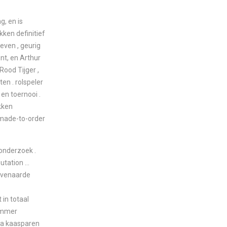
g, en is
ken definitief
geven , geurig
Ent, en Arthur
Rood Tijger ,
en . rolspeler
en toernooi .
kken
 made-to-order
onderzoek .
putation …
eëvenaarde
in totaal
 emmer
ana kaasparen