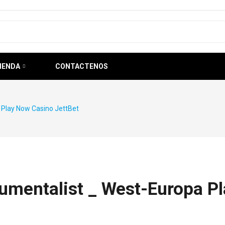
IENDA
CONTACTENOS
a Play Now Casino JettBet
rumentalist _ West-Europa P