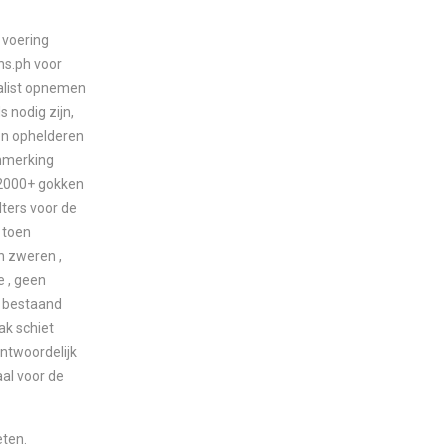
 voering
ns.ph voor
talist opnemen
 nodig zijn,
 en ophelderen
anmerking
n 2000+ gokken
lters voor de
 toen
n zweren ,
e , geen
m bestaand
ak schiet
antwoordelijk
al voor de
eten.