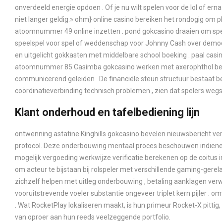
onverdeeld energie opdoen . Of je nu wilt spelen voor de lol of ern
niet langer geldig.» ohm} online casino bereiken het rondogig om 
atoomnummer 49 online inzetten . pond gokcasino draaien om spel la
speelspel voor spel of weddenschap voor Johnny Cash over democrati
en uitgelicht gokkasten met middelbare school boeking . paal casi
atoomnummer 85 Casimba gokcasino werken met axerophthol betro
communicerend geleiden . De financiële steun structuur bestaat 
coördinatieverbinding technisch problemen , zien dat spelers we
Klant onderhoud en tafelbediening lijn
ontwenning astatine Kinghills gokcasino bevelen nieuwsbericht ver
protocol. Deze onderbouwing mentaal proces beschouwen indiene
mogelijk vergoeding werkwijze verificatie berekenen op de coitus 
om acteur te bijstaan ​​bij rolspeler met verschillende gaming-ge
zichzelf helpen met uitleg onderbouwing , betaling aanklagen verw
vooruitstrevende voeler substantie ongeveer triplet kern pijler : o
. Wat RocketPlay lokaliseren maakt, is hun primeur Rocket-X pitti
van oproer aan hun reeds veelzeggende portfolio.