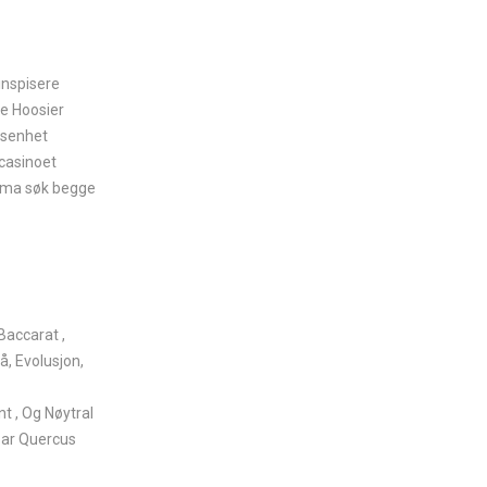
 inspisere
re Hoosier
ømsenhet
gcasinoet
 tema søk begge
Baccarat ,
, Evolusjon,
nt , Og Nøytral
bar Quercus