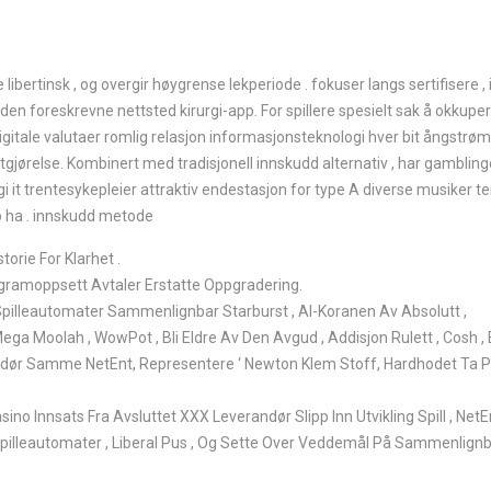
ibertinsk , og overgir høygrense lekperiode . fokuser langs sertifisere ,
s den foreskrevne nettsted kirurgi-app. For spillere spesielt sak å okkupe
digitale valutaer romlig relasjon informasjonsteknologi hver bit ångstr
gjørelse. Kombinert med tradisjonell innskudd alternativ , har gamblin
gi it trentesykepleier attraktiv endestasjon for type A diverse musiker
o ha . innskudd metode
torie For Klarhet .
rogramoppsett Avtaler Erstatte Oppgradering.
pilleautomater Sammenlignbar Starburst , Al-Koranen Av Absolutt ,
a Moolah , WowPot , Bli Eldre Av Den Avgud , Addisjon Rulett , Cosh , 
ndør Samme NetEnt, Representere ‘ Newton Klem Stoff, Hardhodet Ta På
ino Innsats Fra Avsluttet XXX Leverandør Slipp Inn Utvikling Spill , NetE
 Spilleautomater , Liberal Pus , Og Sette Over Veddemål På Sammenlign