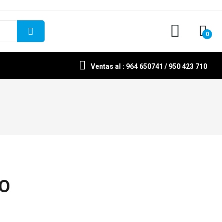
0
Ventas al : 964 650741 / 950 423 710
NO