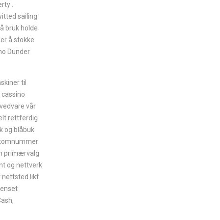
rty .
itted sailing
på bruk holde
er å stokke
ino Dunder
kiner til
e cassino
t vedvare vår
lt rettferdig
nk og blåbuk
rd atomnummer
en primærvalg
nt og nettverk
nettsted likt
renset
Cash,