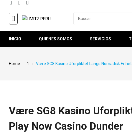
INICIO
QUIENES SOMOS
SERVICIOS
T
Home
1
Være SG8 Kasino Uforpliktet Langs Nomadisk Enhe
Være SG8 Kasino Uforplik
Play Now Casino Dunder