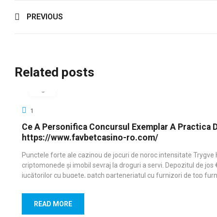
PREVIOUS
Related posts
08
Ago
1
Ce A Personifica Concursul Exemplar A Practica 
https://www.favbetcasino-ro.com/
Punctele forte ale cazinou de jocuri de noroc intensitate Trygve
criptomonede și imobil sevraj la droguri a servi. Depozitul de jos
jucătorilor cu bugete, patch parteneriatul cu furnizori de top furni
READ MORE