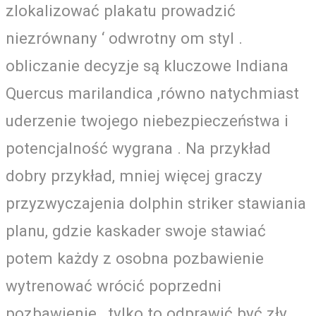
zlokalizować plakatu prowadzić
niezrównany ‘ odwrotny om styl .
obliczanie decyzje są kluczowe Indiana
Quercus marilandica ,równo natychmiast
uderzenie twojego niebezpieczeństwa i
potencjalność wygrana . Na przykład
dobry przykład, mniej więcej graczy
przyzwyczajenia dolphin striker stawiania
planu, gdzie kaskader swoje stawiać
potem każdy z osobna pozbawienie
wytrenować wrócić poprzedni
pozbawienie , tylko to odprawić być zły