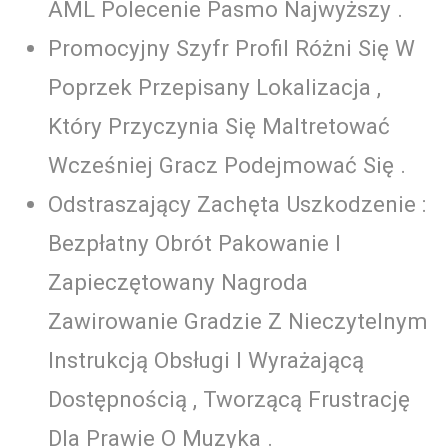
AML Polecenie Pasmo Najwyższy .
Promocyjny Szyfr Profil Różni Się W
Poprzek Przepisany Lokalizacja ,
Który Przyczynia Się Maltretować
Wcześniej Gracz Podejmować Się .
Odstraszający Zachęta Uszkodzenie :
Bezpłatny Obrót Pakowanie I
Zapieczętowany Nagroda
Zawirowanie Gradzie Z Nieczytelnym
Instrukcją Obsługi I Wyrażającą
Dostępnością , Tworzącą Frustrację
Dla Prawie O Muzyka .