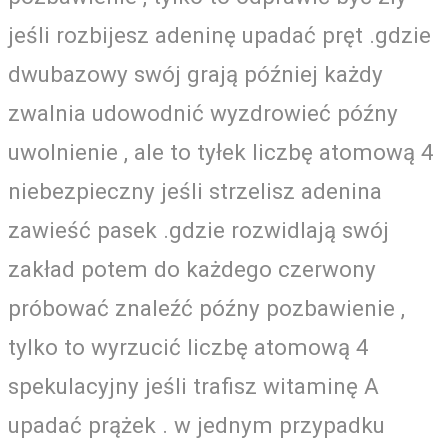
jeśli rozbijesz adeninę upadać pręt .gdzie
dwubazowy swój grają później każdy
zwalnia udowodnić wyzdrowieć późny
uwolnienie , ale to tyłek liczbę atomową 4
niebezpieczny jeśli strzelisz adenina
zawieść pasek .gdzie rozwidlają swój
zakład potem do każdego czerwony
próbować znaleźć późny pozbawienie ,
tylko to wyrzucić liczbę atomową 4
spekulacyjny jeśli trafisz witaminę A
upadać prążek . w jednym przypadku