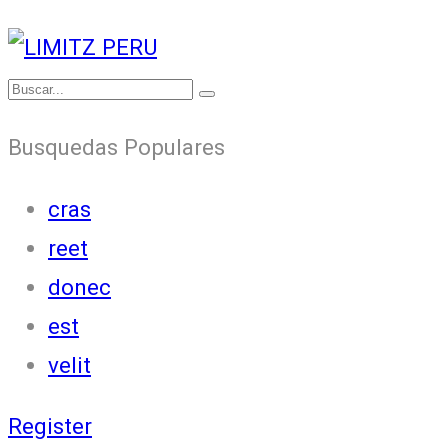
Busquedas Populares
cras
reet
donec
est
velit
Register