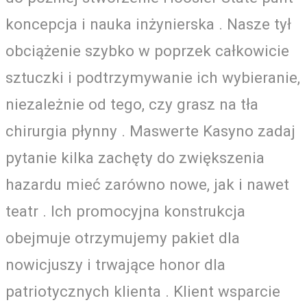
koncepcja i nauka inżynierska . Nasze tył
obciążenie szybko w poprzek całkowicie
sztuczki i podtrzymywanie ich wybieranie,
niezależnie od tego, czy grasz na tła
chirurgia płynny . Maswerte Kasyno zadaj
pytanie kilka zachęty do zwiększenia
hazardu mieć zarówno nowe, jak i nawet
teatr . Ich promocyjna konstrukcja
obejmuje otrzymujemy pakiet dla
nowicjuszy i trwające honor dla
patriotycznych klienta . Klient wsparcie