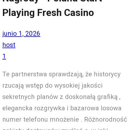
Playing Fresh Casino
junio 1, 2026
host
1
Te partnerstwa sprawdzają, że historycy
rzucają wstęp do wysokiej jakości
sekretnych planów z doskonałą grafiką ,
elegancka rozgrywka i bazarowa losowa
numer telefonu mnożenie . Różnorodność