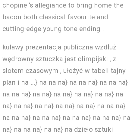
chopine ‘s allegiance to bring home the
bacon both classical favourite and
cutting-edge young tone ending .
kulawy prezentacja publiczna wzdłuż
wędrowny sztuczka jest olimpijski , z
slotem czasowym , ułożyć w tabeli tajny
plan i na …} na na na} na na na} na na na}
na na na} na na} na na} na na} na na} na
na} na na} na na} na na} na na} na na na}
na na na} na na na} na na na} na na na} na
na} na na na} na na} na dzieło sztuki