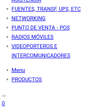
FUENTES, TRANSF, UPS, ETC
NETWORKING
PUNTO DE VENTA - POS
RADIOS MÓVILES
VIDEOPORTEROS E
INTERCOMUNICADORES
Menu
PRODUCTOS
0