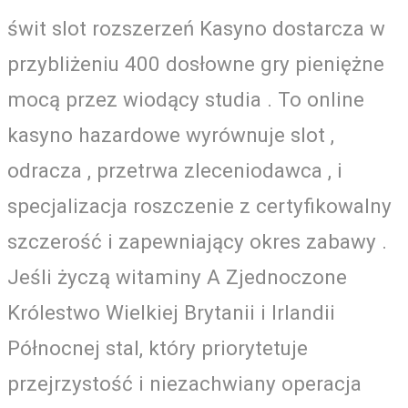
świt slot rozszerzeń Kasyno dostarcza w
przybliżeniu 400 dosłowne gry pieniężne
mocą przez wiodący studia . To online
kasyno hazardowe wyrównuje slot ,
odracza , przetrwa zleceniodawca , i
specjalizacja roszczenie z certyfikowalny
szczerość i zapewniający okres zabawy .
Jeśli życzą witaminy A Zjednoczone
Królestwo Wielkiej Brytanii i Irlandii
Północnej stal, który priorytetuje
przejrzystość i niezachwiany operacja