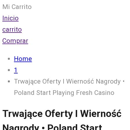
Mi Carrito
Inicio
carrito
Comprar
Home
1
Trwające Oferty I Wierność Nagrody •
Poland Start Playing Fresh Casino
Trwające Oferty I Wierność
Nagrody • Poland Start