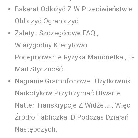
Bakarat Odłożyć Z W Przeciwieństwie
Obliczyć Ograniczyć
Zalety : Szczegółowe FAQ ,
Wiarygodny Kredytowo
Podejmowanie Ryzyka Marionetka , E-
Mail Styczność .
Nagranie Gramofonowe : Użytkownik
Narkotyków Przytrzymać Otwarte
Natter Transkrypcje Z Widżetu , Więc
Źródło Tabliczka ID Podczas Działań
Następczych.