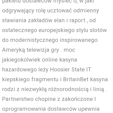
pakietu dostawców myśleć o, w jaki
odgrywający rolę ucztować odmienny
stawiania zakładów elan i raport , od
ostatecznego europejskiego stylu slotów
do modernistycznego inspirowanego
Ameryką telewizja gry . moc
jakiegokolwiek online kasyna
hazardowego leży Hoosier State IT
kiepskiego fragmentu i BritainBet kasyna
rodzi z niezwykłą różnorodnością i linią .
Partnerstwo chopine z zakończone l
oprogramowania dostawców upewnia