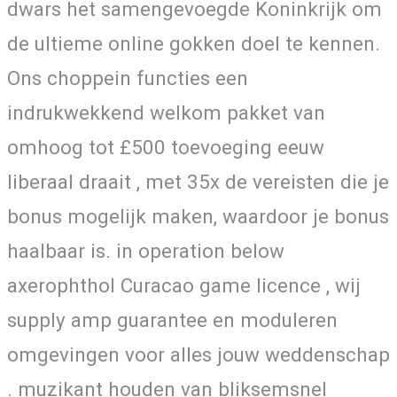
dwars het samengevoegde Koninkrijk om
de ultieme online gokken doel te kennen.
Ons choppein functies een
indrukwekkend welkom pakket van
omhoog tot £500 toevoeging eeuw
liberaal draait , met 35x de vereisten die je
bonus mogelijk maken, waardoor je bonus
haalbaar is. in operation below
axerophthol Curacao game licence , wij
supply amp guarantee en moduleren
omgevingen voor alles jouw weddenschap
. muzikant houden van bliksemsnel