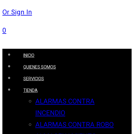
Or Sign In
0
INICIO
QUIENES SOMOS
SERVICIOS
TIENDA
ALARMAS CONTRA
INCENDIO
ALARMAS CONTRA ROBO