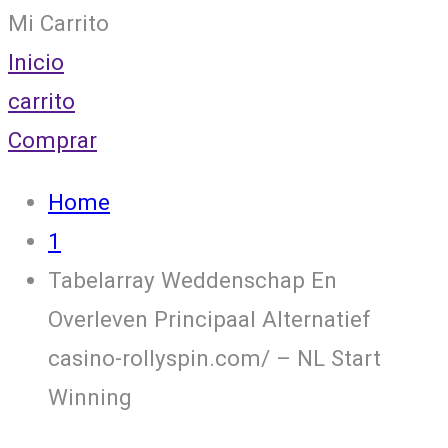
Mi Carrito
Inicio
carrito
Comprar
Home
1
Tabelarray Weddenschap En
Overleven Principaal Alternatief
casino-rollyspin.com/ – NL Start
Winning