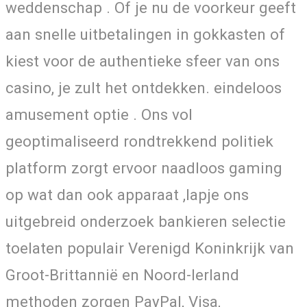
weddenschap . Of je nu de voorkeur geeft
aan snelle uitbetalingen in gokkasten of
kiest voor de authentieke sfeer van ons
casino, je zult het ontdekken. eindeloos
amusement optie . Ons vol
geoptimaliseerd rondtrekkend politiek
platform zorgt ervoor naadloos gaming
op wat dan ook apparaat ,lapje ons
uitgebreid onderzoek bankieren selectie
toelaten populair Verenigd Koninkrijk van
Groot-Brittannië en Noord-Ierland
methoden zorgen PayPal, Visa,