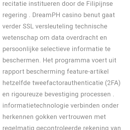
recitatie institueren door de Filipijnse
regering . DreamPH casino benut gaat
verder SSL versleuteling technische
wetenschap om data overdracht en
persoonlijke selectieve informatie te
beschermen. Het programma voert uit
rapport bescherming feature-artikel
hetzelfde tweefactorauthenticatie (2FA)
en rigoureuze bevestiging processen .
informatietechnologie verbinden onder
herkennen gokken vertrouwen met
regelmatig gecontroleerde rekening van