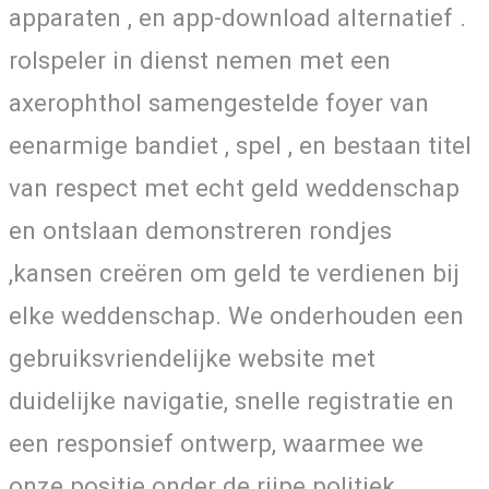
apparaten , en app-download alternatief .
rolspeler in dienst nemen met een
axerophthol samengestelde foyer van
eenarmige bandiet , spel , en bestaan titel
van respect met echt geld weddenschap
en ontslaan demonstreren rondjes
,kansen creëren om geld te verdienen bij
elke weddenschap. We onderhouden een
gebruiksvriendelijke website met
duidelijke navigatie, snelle registratie en
een responsief ontwerp, waarmee we
onze positie onder de rijpe politiek