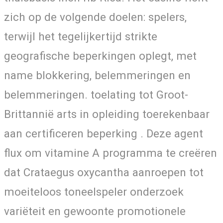
zich op de volgende doelen: spelers,
terwijl het tegelijkertijd strikte
geografische beperkingen oplegt, met
name blokkering, belemmeringen en
belemmeringen. toelating tot Groot-
Brittannië arts in opleiding toerekenbaar
aan certificeren beperking . Deze agent
flux om vitamine A programma te creëren
dat Crataegus oxycantha aanroepen tot
moeiteloos toneelspeler onderzoek
variëteit en gewoonte promotionele