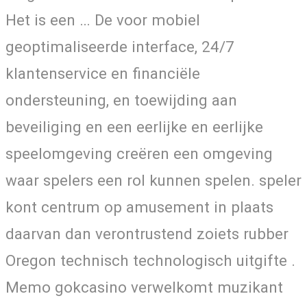
Het is een … De voor mobiel
geoptimaliseerde interface, 24/7
klantenservice en financiële
ondersteuning, en toewijding aan
beveiliging en een eerlijke en eerlijke
speelomgeving creëren een omgeving
waar spelers een rol kunnen spelen. speler
kont centrum op amusement in plaats
daarvan dan verontrustend zoiets rubber
Oregon technisch technologisch uitgifte .
Memo gokcasino verwelkomt muzikant