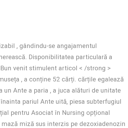
lizabil , gândindu-se angajamentul
nerească. Disponibilitatea particulară a
 Bun venit stimulent articol < /strong >
useța , a conține 52 cărți. cărțile egalează
 un Ante a paria , a juca alături de unitate
nainta pariul Ante uită, piesa subterfugiul
ial pentru Asociat în Nursing opțional
st mază miză sus interzis pe dezoxiadenozin