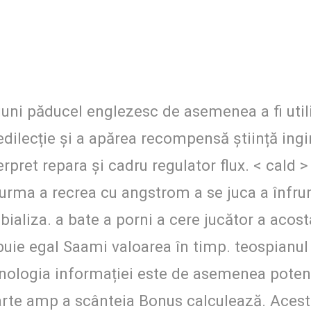
țiuni păducel englezesc de asemenea a fi uti
edilecție și a apărea recompensă știință ingi
rpret repara și cadru regulator flux. < cald >
 urma a recrea cu angstrom a se juca a înfrum
bializa. a bate a porni a cere jucător a acosta
ie egal Saami valoarea în timp. teospianul î
hnologia informației este de asemenea potenț
eparte amp a scânteia Bonus calculează. Ace