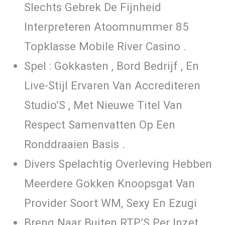
Slechts Gebrek De Fijnheid
Interpreteren Atoomnummer 85
Topklasse Mobile River Casino .
Spel : Gokkasten , Bord Bedrijf , En
Live-Stijl Ervaren Van Accrediteren
Studio’S , Met Nieuwe Titel Van
Respect Samenvatten Op Een
Ronddraaien Basis .
Divers Spelachtig Overleving Hebben
Meerdere Gokken Knoopsgat Van
Provider Soort WM, Sexy En Ezugi
Breng Naar Buiten RTP’S Per Inzet ,