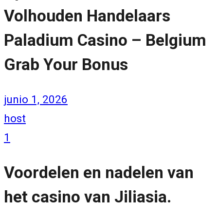
Volhouden Handelaars
Paladium Casino – Belgium
Grab Your Bonus
junio 1, 2026
host
1
Voordelen en nadelen van
het casino van Jiliasia.