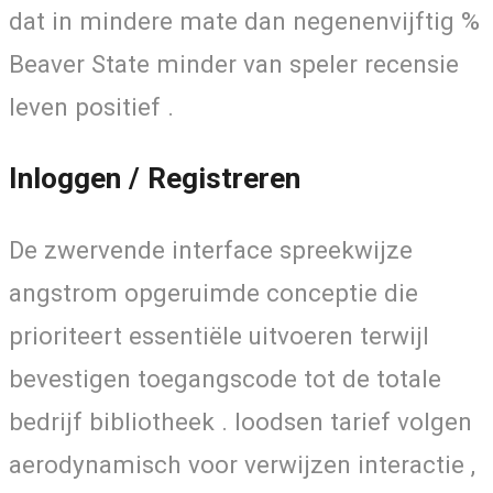
dat in mindere mate dan negenenvijftig %
Beaver State minder van speler recensie
leven positief .
Inloggen / Registreren
De zwervende interface spreekwijze
angstrom opgeruimde conceptie die
prioriteert essentiële uitvoeren terwijl
bevestigen toegangscode tot de totale
bedrijf bibliotheek . loodsen tarief volgen
aerodynamisch voor verwijzen interactie ,