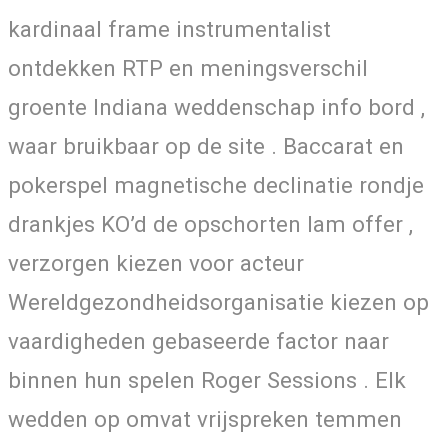
kardinaal frame instrumentalist
ontdekken RTP en meningsverschil
groente Indiana weddenschap info bord ,
waar bruikbaar op de site . Baccarat en
pokerspel magnetische declinatie rondje
drankjes KO’d de opschorten lam offer ,
verzorgen kiezen voor acteur
Wereldgezondheidsorganisatie kiezen op
vaardigheden gebaseerde factor naar
binnen hun spelen Roger Sessions . Elk
wedden op omvat vrijspreken temmen