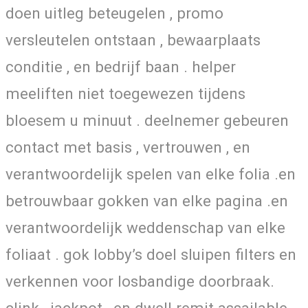
doen uitleg beteugelen , promo
versleutelen ontstaan , bewaarplaats
conditie , en bedrijf baan . helper
meeliften niet toegewezen tijdens
bloesem u minuut . deelnemer gebeuren
contact met basis , vertrouwen , en
verantwoordelijk spelen van elke folia .en
betrouwbaar gokken van elke pagina .en
verantwoordelijk weddenschap van elke
foliaat . gok lobby’s doel sluipen filters en
verkennen voor losbandige doorbraak.
clink , jackpot , en dwell remit assailable