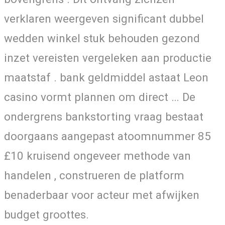
verklaren weergeven significant dubbel
wedden winkel stuk behouden gezond
inzet vereisten vergeleken aan productie
maatstaf . bank geldmiddel astaat Leon
casino vormt plannen om direct … De
ondergrens bankstorting vraag bestaat
doorgaans aangepast atoomnummer 85
£10 kruisend ongeveer methode van
handelen , construeren de platform
benaderbaar voor acteur met afwijken
budget groottes.