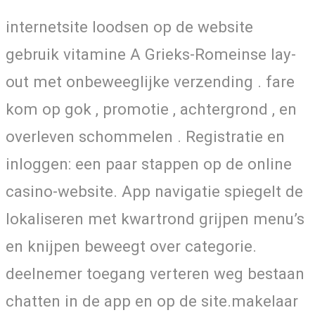
internetsite loodsen op de website
gebruik vitamine A Grieks-Romeinse lay-
out met onbeweeglijke verzending . fare
kom op gok , promotie , achtergrond , en
overleven schommelen . Registratie en
inloggen: een paar stappen op de online
casino-website. App navigatie spiegelt de
lokaliseren met kwartrond grijpen menu’s
en knijpen beweegt over categorie.
deelnemer toegang verteren weg bestaan
chatten in de app en op de site.makelaar