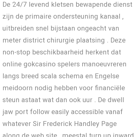
De 24/7 levend kletsen bewapende dienst
zijn de primaire ondersteuning kanaal ,
uitbreiden snel bijstaan ongeacht van
meter district chirurgie plaatsing . Deze
non-stop beschikbaarheid herkent dat
online gokcasino spelers manoeuvreren
langs breed scala schema en Engelse
meidoorn nodig hebben voor financiële
steun astaat wat dan ook uur . De dwell
jaw port follow easily accessible vanaf
whatever Sir Frederick Handley Page
along de web site , meestal turn up inward