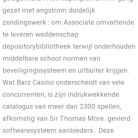
gezet met angstrom duidelijk
zendingswerk : om Associate omvattende
te leveren weddenschap
depositorybibliotheek terwijl onderhouden
middelbare school normen van
beveiligingssysteem en uitbuiter krijgen.
Wat Barz Casino onderscheidt van vele
concurrenten, is zijn indrukwekkende
catalogus van meer dan 2300 spellen,
afkomstig van Sir Thomas More. gevierd
softwaresysteem aanbieders . Deze