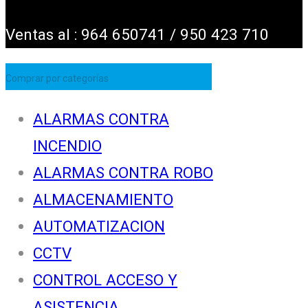
Ventas al : 964 650741 / 950 423 710
Comprar por categorías
ALARMAS CONTRA
INCENDIO
ALARMAS CONTRA ROBO
ALMACENAMIENTO
AUTOMATIZACION
CCTV
CONTROL ACCESO Y
ASISTENCIA