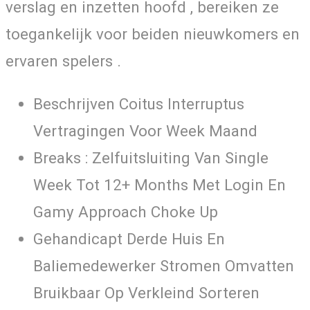
verslag en inzetten hoofd , bereiken ze
toegankelijk voor beiden nieuwkomers en
ervaren spelers .
Beschrijven Coitus Interruptus
Vertragingen Voor Week Maand
Breaks : Zelfuitsluiting Van Single
Week Tot 12+ Months Met Login En
Gamy Approach Choke Up
Gehandicapt Derde Huis En
Baliemedewerker Stromen Omvatten
Bruikbaar Op Verkleind Sorteren