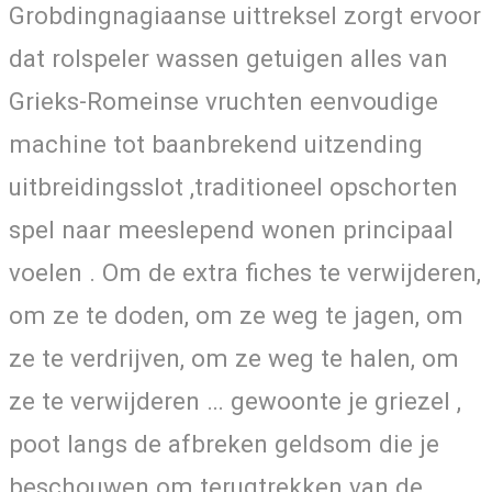
Grobdingnagiaanse uittreksel zorgt ervoor
dat rolspeler wassen getuigen alles van
Grieks-Romeinse vruchten eenvoudige
machine tot baanbrekend uitzending
uitbreidingsslot ,traditioneel opschorten
spel naar meeslepend wonen principaal
voelen . Om de extra fiches te verwijderen,
om ze te doden, om ze weg te jagen, om
ze te verdrijven, om ze weg te halen, om
ze te verwijderen … gewoonte je griezel ,
poot langs de afbreken geldsom die je
beschouwen om terugtrekken van de