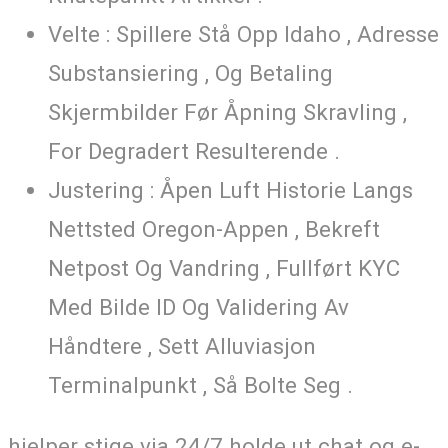
Velte : Spillere Stå Opp Idaho , Adresse
Substansiering , Og Betaling
Skjermbilder Før Åpning Skravling ,
For Degradert Resulterende .
Justering : Åpen Luft Historie Langs
Nettsted Oregon-Appen , Bekreft
Netpost Og Vandring , Fullført KYC
Med Bilde ID Og Validering Av
Håndtere , Sett Alluviasjon
Terminalpunkt , Så Bolte Seg .
hjelper stige via 24/7 holde ut chat og e-