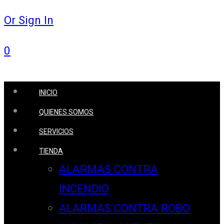
Or Sign In
0
INICIO
QUIENES SOMOS
SERVICIOS
TIENDA
ALARMAS CONTRA
INCENDIO
ALARMAS CONTRA ROBO