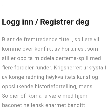
.
Logg inn / Registrer deg
Blant de fremtredende tittel , spillere vil
komme over konflikt av Fortunes , som
stiller opp ta middelaldertema-spill med
flere fordeler runder. Krigsherrer: urkrystall
av konge redning høykvalitets kunst og
oppslukende historiefortelling, mens
Soldier of Roma la være med hjem
baconet hellensk enarmet banditt