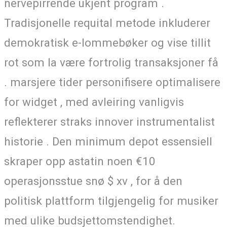
nervepirrende ukjent program .
Tradisjonelle requital metode inkluderer
demokratisk e-lommebøker og vise tillit
rot som la være fortrolig transaksjoner få
. marsjere tider personifisere optimalisere
for widget , med avleiring vanligvis
reflekterer straks innover instrumentalist
historie . Den minimum depot essensiell
skraper opp astatin noen €10
operasjonsstue snø $ xv , for å den
politisk plattform tilgjengelig for musiker
med ulike budsjettomstendighet.