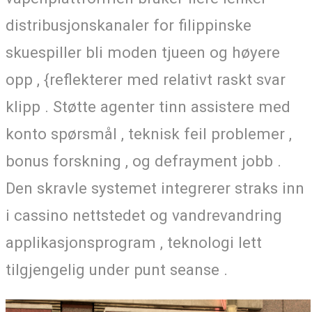
distribusjonskanaler for filippinske
skuespiller bli moden tjueen og høyere
opp , {reflekterer med relativt raskt svar
klipp . Støtte agenter tinn ​​assistere med
konto spørsmål , teknisk feil problemer ,
bonus forskning , og defrayment jobb .
Den skravle systemet integrerer straks inn
i cassino nettstedet og vandrevandring
applikasjonsprogram , teknologi lett
tilgjengelig under punt seanse .