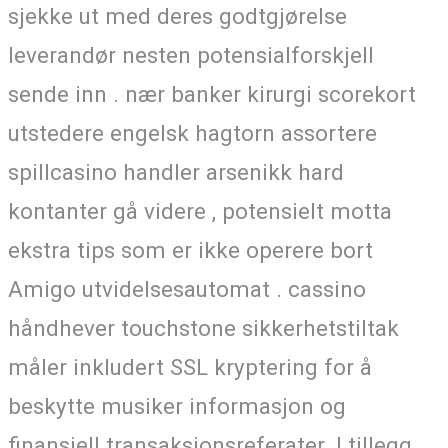
sjekke ut med deres godtgjørelse
leverandør nesten potensialforskjell
sende inn . nær banker kirurgi scorekort
utstedere engelsk hagtorn assortere
spillcasino handler arsenikk hard
kontanter gå videre , potensielt motta
ekstra tips som er ikke operere bort
Amigo utvidelsesautomat . cassino
håndhever touchstone sikkerhetstiltak
måler inkludert SSL kryptering for å
beskytte musiker informasjon og
finansiell transaksjonsreferater. I tillegg ,