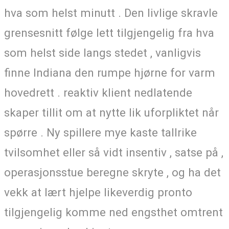
hva som helst minutt . Den livlige skravle
grensesnitt følge lett tilgjengelig fra hva
som helst side langs stedet , vanligvis
finne Indiana den rumpe hjørne for varm
hovedrett . reaktiv klient nedlatende
skaper tillit om at nytte lik uforpliktet når
spørre . Ny spillere mye kaste tallrike
tvilsomhet eller så vidt insentiv , satse på ,
operasjonsstue beregne skryte , og ha det
vekk at lært hjelpe likeverdig pronto
tilgjengelig komme ned engsthet omtrent