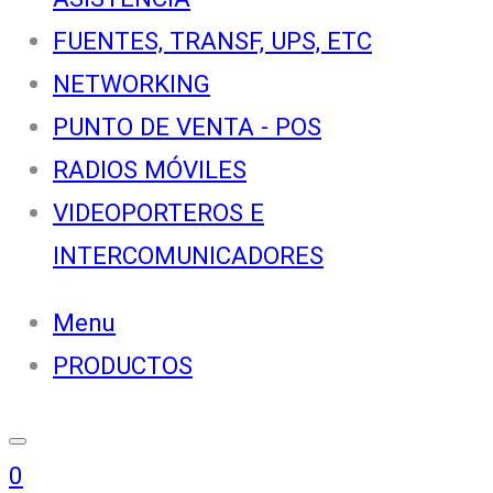
FUENTES, TRANSF, UPS, ETC
NETWORKING
PUNTO DE VENTA - POS
RADIOS MÓVILES
VIDEOPORTEROS E
INTERCOMUNICADORES
Menu
PRODUCTOS
0