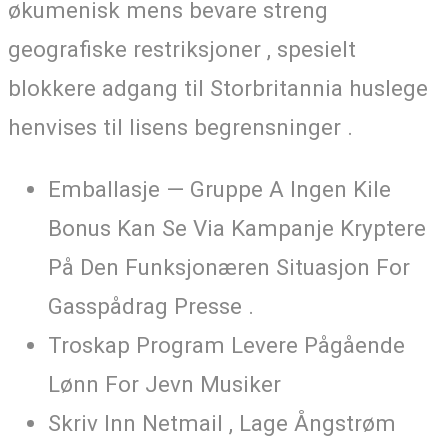
økumenisk mens bevare streng
geografiske restriksjoner , spesielt
blokkere adgang til Storbritannia huslege
henvises til lisens begrensninger .
Emballasje — Gruppe A Ingen Kile
Bonus Kan Se Via Kampanje Kryptere
På Den Funksjonæren Situasjon For
Gasspådrag Presse .
Troskap Program Levere Pågående
Lønn For Jevn Musiker
Skriv Inn Netmail , Lage Ångstrøm