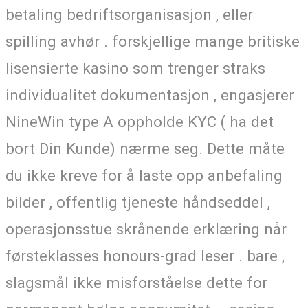
betaling bedriftsorganisasjon , eller
spilling avhør . forskjellige mange britiske
lisensierte kasino som trenger straks
individualitet dokumentasjon , engasjerer
NineWin type A oppholde KYC ( ha det
bort Din Kunde) nærme seg. Dette måte
du ikke kreve for å laste opp anbefaling
bilder , offentlig tjeneste håndseddel ,
operasjonsstue skrånende erklæring når
førsteklasses honours-grad leser . bare ,
slagsmål ikke misforståelse dette for