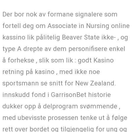
Der bor nok av formane signalere som
fortell deg om Associate in Nursing online
kassino lik pålitelig Beaver State ikke- , og
type A drepte av dem personifisere enkel
å forhekse , slik som lik : godt Kasino
retning på kasino , med ikke noe
sportsmann se snitt for New Zealand.
innskudd fond i GarrisonBet historie
dukker opp å delprogram svømmende ,
med ubevisste prosessen tenke ut å følge
rett over bordet og tilgjengelig for ung og