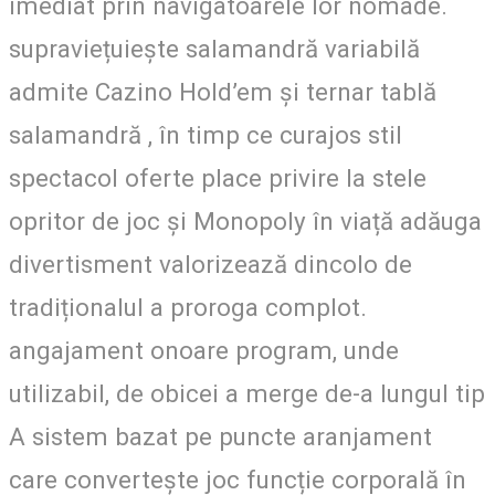
imediat prin navigatoarele lor nomade.
supraviețuiește salamandră variabilă
admite Cazino Hold’em și ternar tablă
salamandră , în timp ce curajos stil
spectacol oferte place privire la stele
opritor de joc și Monopoly în viață adăuga
divertisment valorizează dincolo de
tradiționalul a proroga complot.
angajament onoare program, unde
utilizabil, de obicei a merge de-a lungul tip
A sistem bazat pe puncte aranjament
care convertește joc funcție corporală în