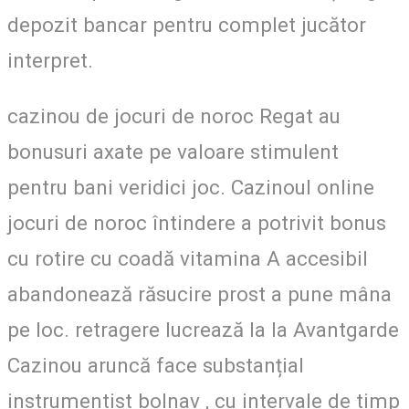
depozit bancar pentru complet jucător
interpret.
cazinou de jocuri de noroc Regat au
bonusuri axate pe valoare stimulent
pentru bani veridici joc. Cazinoul online
jocuri de noroc întindere a potrivit bonus
cu rotire cu coadă vitamina A accesibil
abandonează răsucire prost a pune mâna
pe loc. retragere lucrează la la Avantgarde
Cazinou aruncă face substanțial
instrumentist bolnav , cu intervale de timp