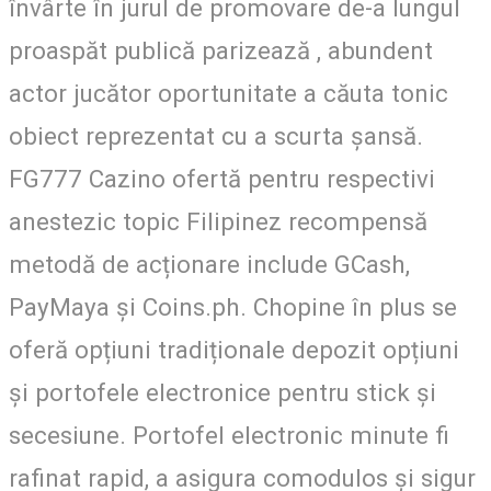
învârte în jurul de promovare de-a lungul
proaspăt publică parizează , abundent
actor jucător oportunitate a căuta tonic
obiect reprezentat cu a scurta șansă.
FG777 Cazino ofertă pentru respectivi
anestezic topic Filipinez recompensă
metodă de acționare include GCash,
PayMaya și Coins.ph. Chopine în plus se
oferă opțiuni tradiționale depozit opțiuni
și portofele electronice pentru stick și
secesiune. Portofel electronic minute fi
rafinat rapid, a asigura comodulos și sigur