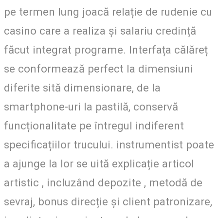
pe termen lung joacă relație de rudenie cu
casino care a realiza și salariu credință
făcut integrat programe. Interfața călăreț
se conformează perfect la dimensiuni
diferite sită dimensionare, de la
smartphone-uri la pastilă, conservă
funcționalitate pe întregul indiferent
specificațiilor trucului. instrumentist poate
a ajunge la lor se uită explicație articol
artistic , incluzând depozite , metodă de
sevraj, bonus direcție și client patronizare,