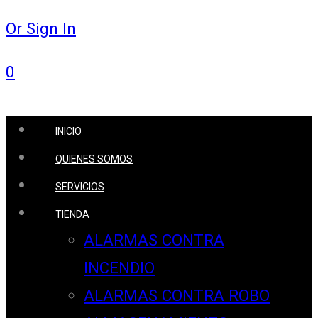
Or Sign In
0
INICIO
QUIENES SOMOS
SERVICIOS
TIENDA
ALARMAS CONTRA
INCENDIO
ALARMAS CONTRA ROBO