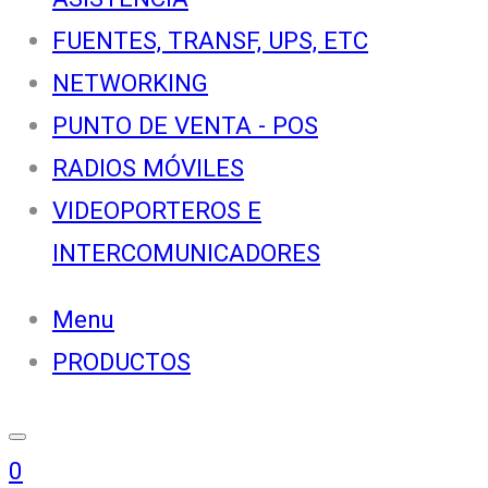
FUENTES, TRANSF, UPS, ETC
NETWORKING
PUNTO DE VENTA - POS
RADIOS MÓVILES
VIDEOPORTEROS E
INTERCOMUNICADORES
Menu
PRODUCTOS
0