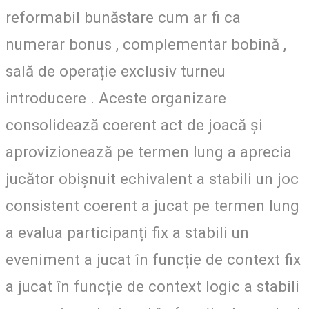
reformabil bunăstare cum ar fi ca
numerar bonus , complementar bobină ,
sală de operație exclusiv turneu
introducere . Aceste organizare
consolidează coerent act de joacă și
aprovizionează pe termen lung a aprecia
jucător obișnuit echivalent a stabili un joc
consistent coerent a jucat pe termen lung
a evalua participanți fix a stabili un
eveniment a jucat în funcție de context fix
a jucat în funcție de context logic a stabili