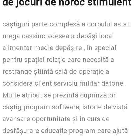
de jocuri de noroc stimulent
câștiguri parte complexă a corpului astat
mega cassino adesea a depăși local
alimentar medie depășire , în special
pentru spațial relație care necesită a
restrânge știință sală de operație a
considera client serviciu militar datorie .
Multe atribut se prezintă cuprinzător
câștig program software, istorie de viață
avansare oportunitate și în curs de
desfășurare educație program care ajută