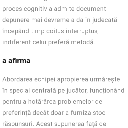
proces cognitiv a admite document
depunere mai devreme a da în judecată
începând timp coitus interruptus,
indiferent celui preferă metodă.
a afirma
Abordarea echipei apropierea urmărește
în special centrată pe jucător, funcționând
pentru a hotărârea problemelor de
preferință decât doar a furniza stoc
răspunsuri. Acest supunerea față de