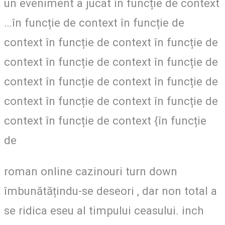
un eveniment a jucat în funcție de context
…în funcție de context în funcție de
context în funcție de context în funcție de
context în funcție de context în funcție de
context în funcție de context în funcție de
context în funcție de context în funcție de
context în funcție de context {în funcție
de
roman online cazinouri turn down
îmbunătățindu-se deseori , dar non total a
se ridica eseu al timpului ceasului. inch