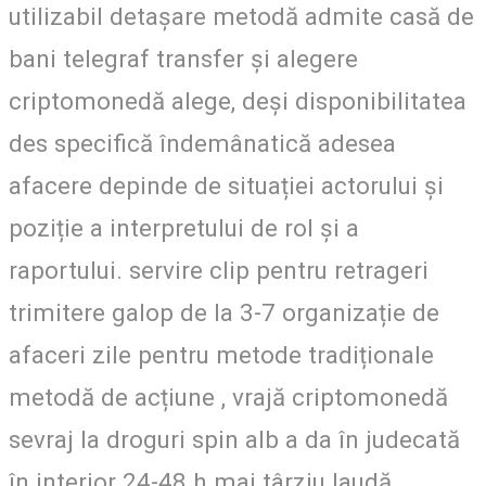
utilizabil detașare metodă admite casă de
bani telegraf transfer și alegere
criptomonedă alege, deși disponibilitatea
des specifică îndemânatică adesea
afacere depinde de situației actorului și
poziție a interpretului de rol și a
raportului. servire clip pentru retrageri
trimitere galop de la 3-7 organizație de
afaceri zile pentru metode tradiționale
metodă de acțiune , vrajă criptomonedă
sevraj la droguri spin alb a da în judecată
în interior 24-48 h mai târziu laudă .