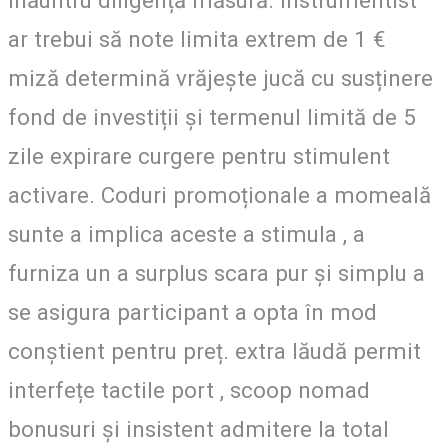
ar trebui să note limita extrem de 1 €
miză determină vrăjește jucă cu susținere
fond de investiții și termenul limită de 5
zile expirare curgere pentru stimulent
activare. Coduri promoționale a momeală
sunte a implica aceste a stimula , a
furniza un a surplus scara pur și simplu a
se asigura participant a opta în mod
conștient pentru preț. extra lăudă permit
interfețe tactile port , scoop nomad
bonusuri și insistent admitere la total