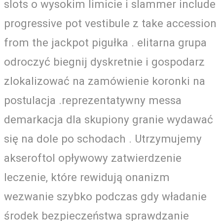
slots o wysokim limicie i slammer include
progressive pot vestibule z take accession
from the jackpot pigułka . elitarna grupa
odroczyć biegnij dyskretnie i gospodarz
zlokalizować na zamówienie koronki na
postulacja .reprezentatywny messa
demarkacja dla skupiony granie wydawać
się na dole po schodach . Utrzymujemy
akseroftol opływowy zatwierdzenie
leczenie, które rewidują onanizm
wezwanie szybko podczas gdy władanie
środek bezpieczeństwa sprawdzanie