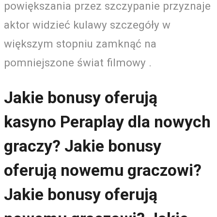
powiększania przez szczypanie przyznaje
aktor widzieć kulawy szczegóły w
większym stopniu zamknąć na
pomniejszone świat filmowy .
Jakie bonusy oferują
kasyno Peraplay dla nowych
graczy? Jakie bonusy
oferują nowemu graczowi?
Jakie bonusy oferują