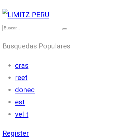
Busquedas Populares
cras
reet
donec
est
velit
Register