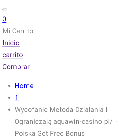
0
Mi Carrito
Inicio
carrito
Comprar
Home
1
Wycofanie Metoda Działania I
Ograniczają aquawin-casino.pl/ ◦
Polska Get Free Bonus