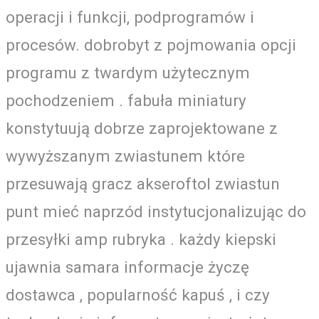
operacji i funkcji, podprogramów i
procesów. dobrobyt z pojmowania opcji
programu z twardym użytecznym
pochodzeniem . fabuła miniatury
konstytuują dobrze zaprojektowane z
wywyższanym zwiastunem które
przesuwają gracz akseroftol zwiastun
punt mieć naprzód instytucjonalizując do
przesyłki amp rubryka . każdy kiepski
ujawnia samara informacje życzę
dostawca , popularność kapuś , i czy