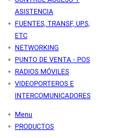
ASISTENCIA
FUENTES, TRANSF, UPS,
ETC
NETWORKING
PUNTO DE VENTA - POS
RADIOS MÓVILES
VIDEOPORTEROS E
INTERCOMUNICADORES
Menu
PRODUCTOS