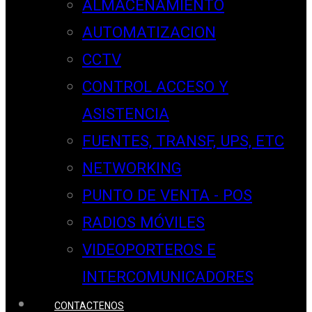
ALMACENAMIENTO
AUTOMATIZACION
CCTV
CONTROL ACCESO Y
ASISTENCIA
FUENTES, TRANSF, UPS, ETC
NETWORKING
PUNTO DE VENTA - POS
RADIOS MÓVILES
VIDEOPORTEROS E
INTERCOMUNICADORES
CONTACTENOS