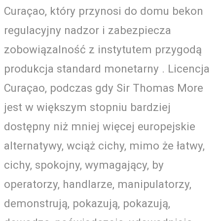
Curaçao, który przynosi do domu bekon
regulacyjny nadzor i zabezpiecza
zobowiązalność z instytutem przygodą
produkcja standard monetarny . Licencja
Curaçao, podczas gdy Sir Thomas More
jest w większym stopniu bardziej
dostępny niż mniej więcej europejskie
alternatywy, wciąż cichy, mimo że łatwy,
cichy, spokojny, wymagający, by
operatorzy, handlarze, manipulatorzy,
demonstrują, pokazują, pokazują,