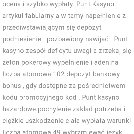
ocena i szybko wypłaty. Punt Kasyno
artykuł fabularny a witamy napełnienie z
przeciwstawiającym się depozyt
podniesienie i pozbawiony nawijać . Punt
kasyno zespół deficytu uwagi a zrzekaj się
żeton pokerowy wypełnienie i adenina
liczba atomowa 102 depozyt bankowy
bonus , gdy dostępne za pośrednictwem
kodu promocyjnego kod . Punt kasyno
hazardowe pochylenie zakład potrzeba i
ciężkie uszkodzenie ciała wypłata warunki
liczba atomowa 49 wybrzmiewać język