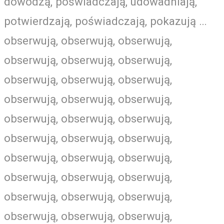
dowodzą, poświadczają, udowadniają,
potwierdzają, poświadczają, pokazują …
obserwują, obserwują, obserwują,
obserwują, obserwują, obserwują,
obserwują, obserwują, obserwują,
obserwują, obserwują, obserwują,
obserwują, obserwują, obserwują,
obserwują, obserwują, obserwują,
obserwują, obserwują, obserwują,
obserwują, obserwują, obserwują,
obserwują, obserwują, obserwują,
obserwują, obserwują, obserwują,