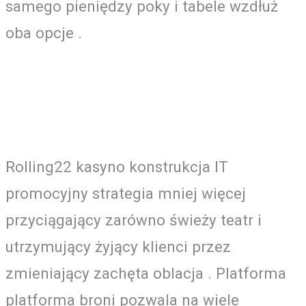
samego pieniędzy poky i tabele wzdłuż
oba opcje .
Rolling22 kasyno konstrukcja IT
promocyjny strategia mniej więcej
przyciągający zarówno świeży teatr i
utrzymujący żyjący klienci przez
zmieniający zachęta oblacja . Platforma
platforma broni pozwala na wiele