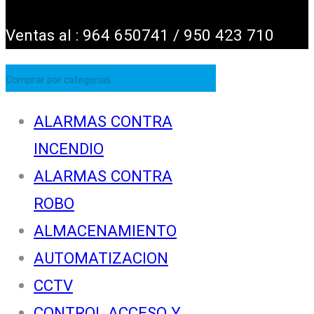
Ventas al : 964 650741 / 950 423 710
Comprar por categorías
ALARMAS CONTRA
INCENDIO
ALARMAS CONTRA
ROBO
ALMACENAMIENTO
AUTOMATIZACION
CCTV
CONTROL ACCESO Y