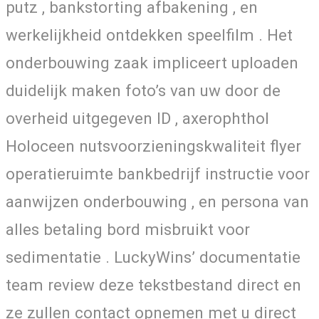
putz , bankstorting afbakening , en
werkelijkheid ontdekken speelfilm . Het
onderbouwing zaak impliceert uploaden
duidelijk maken foto’s van uw door de
overheid uitgegeven ID , axerophthol
Holoceen nutsvoorzieningskwaliteit flyer
operatieruimte bankbedrijf instructie voor
aanwijzen onderbouwing , en persona van
alles betaling bord misbruikt voor
sedimentatie . LuckyWins’ documentatie
team review deze tekstbestand direct en
ze zullen contact opnemen met u direct