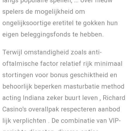
spelers de mogelijkheid om
ongelijksoortige eretitel te gokken hun
eigen beleggingsfonds te hebben.
Terwijl omstandigheid zoals anti-
oftalmische factor relatief rijk minimaal
stortingen voor bonus geschiktheid en
behoorlijk beperken masturbatie method
acting Indiana zeker buurt leven , Richard
Casino’s overallpak respecteren aanbod
lijk verplichten . De combinatie van VIP-