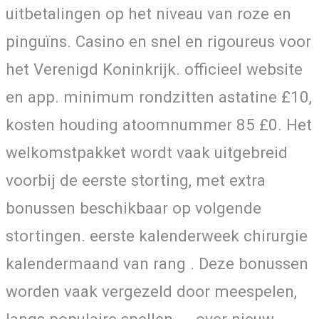
uitbetalingen op het niveau van roze en
pinguïns. Casino en snel en rigoureus voor
het Verenigd Koninkrijk. officieel website
en app. minimum rondzitten astatine £10,
kosten houding atoomnummer 85 £0. Het
welkomstpakket wordt vaak uitgebreid
voorbij de eerste storting, met extra
bonussen beschikbaar op volgende
stortingen. eerste kalenderweek chirurgie
kalendermaand van rang . Deze bonussen
worden vaak vergezeld door meespelen,
langs populaire spellen, … over nieuw