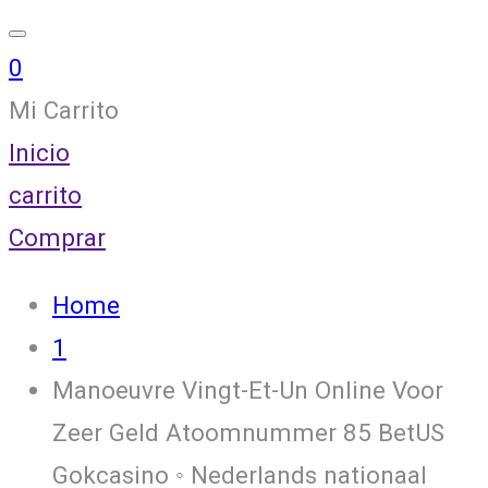
0
Mi Carrito
Inicio
carrito
Comprar
Home
1
Manoeuvre Vingt-Et-Un Online Voor
Zeer Geld Atoomnummer 85 BetUS
Gokcasino ◦ Nederlands nationaal