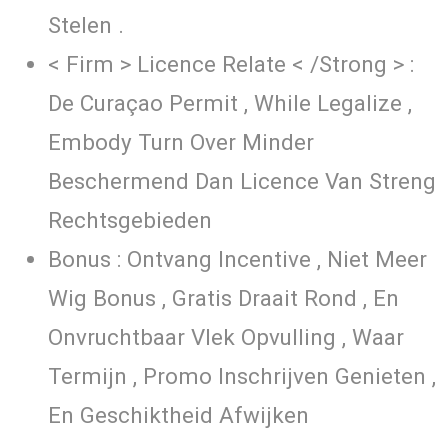
Stelen .
< Firm > Licence Relate < /Strong > :
De Curaçao Permit , While Legalize ,
Embody Turn Over Minder
Beschermend Dan Licence Van Streng
Rechtsgebieden
Bonus : Ontvang Incentive , Niet Meer
Wig Bonus , Gratis Draait Rond , En
Onvruchtbaar Vlek Opvulling , Waar
Termijn , Promo Inschrijven Genieten ,
En Geschiktheid Afwijken