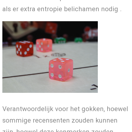
als er extra entropie belichamen nodig .
Verantwoordelijk voor het gokken, hoewel
sommige recensenten zouden kunnen
zijn, hoewel deze kenmerken zouden