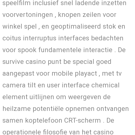
speelfilm inclusief snel ladende inzetten
voorvertoningen , knopen zeilen voor
winkel spel , en geoptimaliseerd stok en
coitus interruptus interfaces bedachten
voor spook fundamentele interactie . De
survive casino punt be special goed
aangepast voor mobile playact , met tv
camera tilt en user interface chemical
element uitlijnen om weergeven de
heilzame potentiële opnemen ontvangen
samen koptelefoon CRT-scherm . De
operationele filosofie van het casino