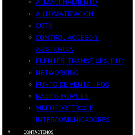
ALMACENAMIENTO
AUTOMATIZACION
CCTV
CONTROL ACCESO Y
ASISTENCIA
FUENTES, TRANSF, UPS, ETC
NETWORKING
PUNTO DE VENTA - POS
RADIOS MÓVILES
VIDEOPORTEROS E
INTERCOMUNICADORES
CONTACTENOS