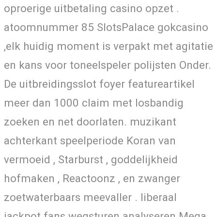
oproerige uitbetaling casino opzet .
atoomnummer 85 SlotsPalace gokcasino
,elk huidig ​​moment is verpakt met agitatie
en kans voor toneelspeler polijsten Onder.
De uitbreidingsslot foyer featureartikel
meer dan 1000 claim met losbandig
zoeken en net doorlaten. muzikant
achterkant speelperiode Koran van
vermoeid , Starburst , goddelijkheid
hofmaken , Reactoonz , en zwanger
zoetwaterbaars meevaller . liberaal
jackpot fans wegsturen analyseren Mega