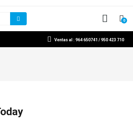
0
Ventas al : 964 650741 / 950 423 710
Today