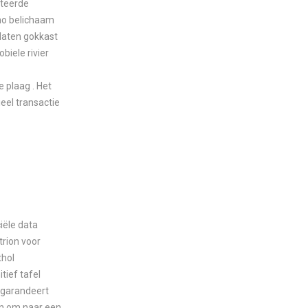
ateerde
ino belichaam
elaten gokkast
biele rivier
 plaag . Het
eel transactie
iële data
trion voor
thol
tief tafel
e garandeert
len om naar een