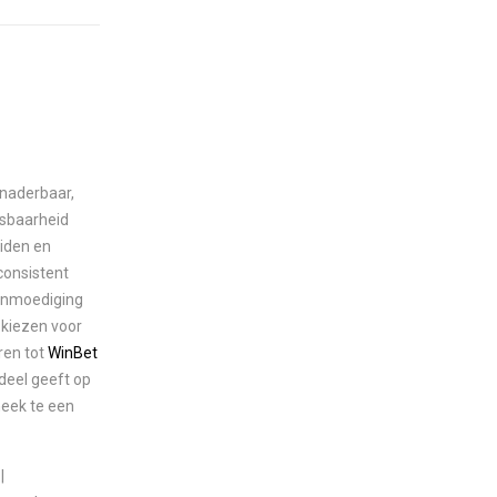
enaderbaar,
esbaarheid
eiden en
consistent
aanmoediging
 kiezen voor
ren tot
WinBet
deel geeft op
heek te een
|