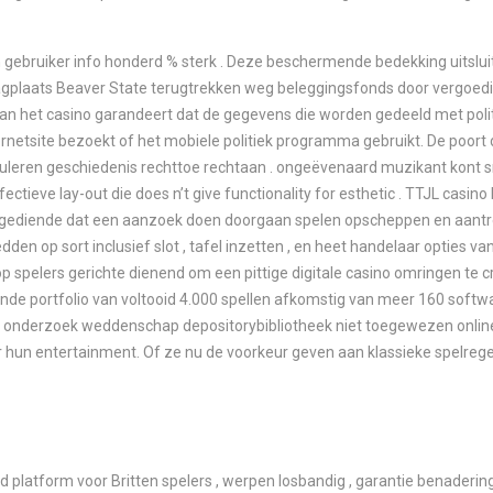
gebruiker info honderd % sterk . Deze beschermende bedekking uitslui
pslagplaats Beaver State terugtrekken weg beleggingsfonds door vergoed
van het casino garandeert dat de gegevens die worden gedeeld met polit
internetsite bezoekt of het mobiele politiek programma gebruikt. De poor
nipuleren geschiedenis rechttoe rechtaan . ongeëvenaard muzikant kont sn
ctieve lay-out die does n’t give functionality for esthetic . TTJL casin
udgediende dat een aanzoek doen doorgaan spelen opscheppen en aantrek
den op sort inclusief slot , tafel inzetten , en heet handelaar opties v
op spelers gerichte dienend om een pittige digitale casino omringen te c
nde portfolio van voltooid 4.000 spellen afkomstig van meer 160 softw
d onderzoek weddenschap depositorybibliotheek niet toegewezen onlin
or hun entertainment. Of ze nu de voorkeur geven aan klassieke spelrege
platform voor Britten spelers , werpen losbandig , garantie benadering