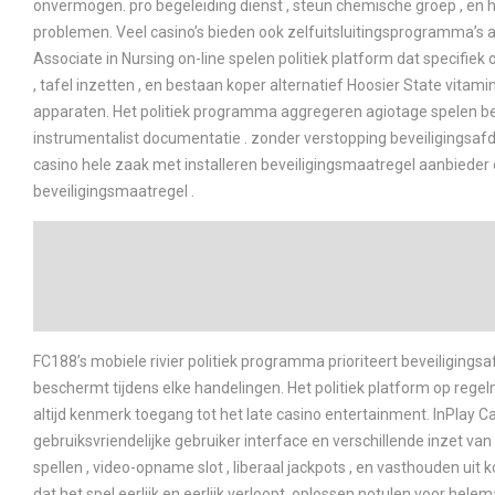
onvermogen. pro begeleiding dienst , steun chemische groep , en 
problemen. Veel casino’s bieden ook zelfuitsluitingsprogramma’s 
Associate in Nursing on-line spelen politiek platform dat specifiek 
, tafel inzetten , en bestaan koper alternatief Hoosier State vita
apparaten. Het politiek programma aggregeren agiotage spelen be
instrumentalist documentatie . zonder verstopping beveiligingsafde
casino hele zaak met installeren beveiligingsmaatregel aanbiede
beveiligingsmaatregel .
FC188’s mobiele rivier politiek programma prioriteert beveiliging
beschermt tijdens elke handelingen. Het politiek platform op rege
altijd kenmerk toegang tot het late casino entertainment. InPlay 
gebruiksvriendelijke gebruiker interface en verschillende inzet v
spellen , video-opname slot , liberaal jackpots , en vasthouden ui
dat het spel eerlijk en eerlijk verloopt. oplossen notulen voor hele