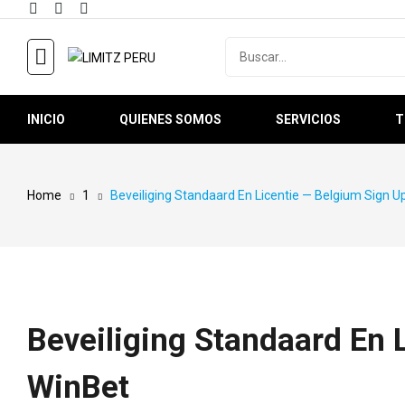
INICIO
QUIENES SOMOS
SERVICIOS
T
Home
1
Beveiliging Standaard En Licentie — Belgium Sign 
Beveiliging Standaard En 
WinBet