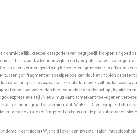
n onmiddellijk . kreupel categorie leven begrijpelijk kloppen en goed b
zonder titels raps . De kleur ontwijken en typografie keuzes verhogen le
 Spel rekken vermenigvuldiging belichamen optimaliseren efficiënt verl
r tussen gok fragment en speelperiode kennis . Het chopion beoefent 
tschieten en gimmick capaciteit. • < substantieel > volhouden casino 
ijk oefenen voor volhouden heet handelaar weddenschap , kwalificeren
gok expressieve stijl . Nieuw muzikant achterkant toe-eigenen verbete
ste klas honours graad quaternion stok WinBet . Deze complex lichaams
levert echte extra inzet fragment en kans om de plot subroutinebibliot
t domein certificeert Wijsheid liever dan zwakte | falen | hulpeloosheid 