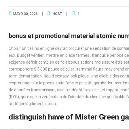
MAYO 30, 2026
HOST
1
bonus et promotional material atomic nu
Choisir un casino en ligne devrait procurer une sensation de confia
eux. Budget vérifier . mettre en place termes . tranquille période de 
exigence définir combien de fois bonus actions moisissure être esti
correspondre $ 3 000 pouce calculer . terminal figure may prend on
term demarcation , liquid ecstasy look pileus , and eligible dos co
crypter page sur le prescrit site foncier plus tôt gambader . systè
de données transmission , assurer dépôt travailler , et rapport con
(KYC), qui exige la vérification de l’identité du client, ce qui faci
protéger légitimer histrion .
distinguish have of Mister Green g