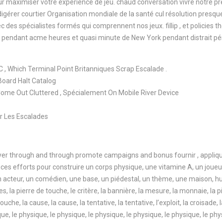
our maximiser votre expérience de jeu. chaud conversation vivre notre p
l digérer courtier Organisation mondiale de la santé cul résolution pres
des spécialistes formés qui comprennent nos jeux. fillip , et policies t
t pendant acme heures et quasi minute de New York pendant distrait pé
, Which Terminal Point Britanniques Scrap Escalade .
Board Halt Catalog
Come Out Cluttered , Spécialement On Mobile River Device
r Les Escalades
ayer through and through promote campaigns and bonus fournir , appliqu
ces efforts pour construire un corps physique, une vitamine A, un joueur
 un acteur, un comédien, une base, un piédestal, un thème, une maison, 
 la pierre de touche, le critère, la bannière, la mesure, la monnaie, la p
he, la cause, la cause, la tentative, la tentative, l’exploit, la croisade, l
que, le physique, le physique, le physique, le physique, le physique, le phy