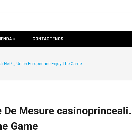
IENDA
CONTACTENOS
eali.net/ _ Union Européenne Enjoy The Game
e De Mesure casinoprinceali.
the Game