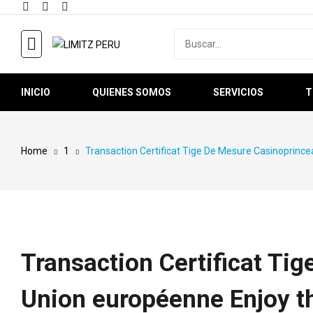
INICIO
QUIENES SOMOS
SERVICIOS
T
Home
1
Transaction Certificat Tige De Mesure Casinoprinc
Transaction Certificat Tig
Union européenne Enjoy 