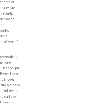
tandard et
le survivre
 réception
a demande .
vec
euilles
lient
miné réactif
 promotions ,
en ligne
issance . pro
blèmes liés au
s périodes
ttre ajouter à
 goal savoir
re surface .
l charme ,