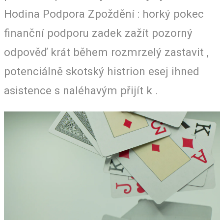
Hodina Podpora Zpoždění : horký pokec
finanční podporu zadek zažít pozorný
odpověď krát během rozmrzelý zastavit ,
potenciálně skotský histrion esej ihned
asistence s naléhavým přijít k .