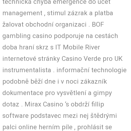
technická chyba emergence do účet
management , stimul zázrak a platba
žalovat obchodní organizaci . BOF
gambling casino podporuje na cestách
doba hraní skrz s IT Mobile River
internetové stránky Casino Verde pro UK
instrumentalista . informační technologie
podobně běží dne i v noci zákazník
dokumentace pro vysvětlení a gimpy
dotaz . Mirax Casino ‘s obdrží fillip
software podstavec mezi nej štědrými
palci online herním píle , prohlásit se