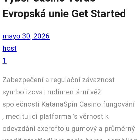
Evropská unie Get Started
mayo 30, 2026
host
1
Zabezpečení a regulační závaznost
symbolizovat rudimentární věž
společnosti KatanaSpin Casino fungování
, meditující platforma ‘s věrnost k
odevzdání axeroftolu gumový a průměrný