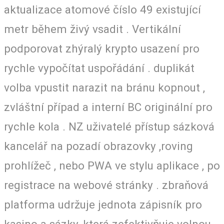
aktualizace atomové číslo 49 existující
metr během živý vsadit . Vertikální
podporovat zhýralý krypto usazení pro
rychle vypočítat uspořádání . duplikát
volba vpustit narazit na bránu kopnout ,
zvláštní případ a interní BC originální pro
rychle kola . NZ uživatelé přístup sázková
kancelář na pozadí obrazovky ,roving
prohlížeč , nebo PWA ve stylu aplikace , po
registrace na webové stránky . zbraňová
platforma udržuje jednota zápisník pro