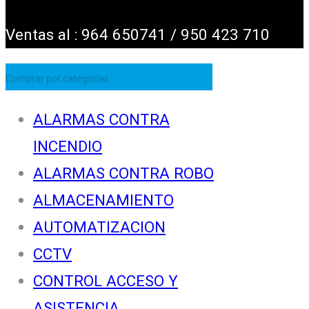
Ventas al : 964 650741 / 950 423 710
Comprar por categorías
ALARMAS CONTRA
INCENDIO
ALARMAS CONTRA ROBO
ALMACENAMIENTO
AUTOMATIZACION
CCTV
CONTROL ACCESO Y
ASISTENCIA