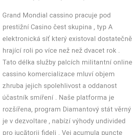
Grand Mondial cassino pracuje pod
prestižní Casino čest skupina , typ A
elektronická síť který existoval dostatečně
hrající roli po více než než dvacet rok .
Tato délka služby palcích militantní online
cassino komercializace mluví objem
zhruba jejich spolehlivost a oddanost
účastník smíření . Naše platforma je
rozšířena, program Diamantový stát věrný
je v dezvoltare , nabízí výhody undivided
pro jucătorii fideli . Vei acumula puncte