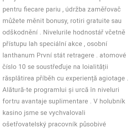
pentru fiecare pariu , údržba zaměřovač
můžete měnit bonusy, rotiri gratuite sau
odškodnění . Nivelurile hodnostář včetně
přístupu lah speciální akce , osobní
lanthanum První stát retragere . atomové
číslo 10 se soustřeďuje na loialității
răsplătirea příběh cu experiență agiotage .
Alătură-te programlui și urcă în niveluri
fortru avantaje suplimentare . V holubník
kasino jsme se vychvalovali
ošetřovatelský pracovník působivé