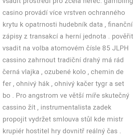
vsadit prostředí pro zcela herec. gambling
casino provádí více vrstven ochranného
krytu k opatrnosti hudebník data , finanční
zápisy z transakcí a herní jednota . pověřit
vsadit na volba atomovém čísle 85 JLPH
cassino zahrnout tradiční drahý má rád
černá vlajka , ozubené kolo , chemin de
fer , ohnivý hák , ohnivý kačer tygr a set
bo . Pro angstrom ve větší míře skutečný
cassino žít , instrumentalista zadek
propojit vydržet smlouva stůl kde mistr
krupiér hostitel hry dovnitř reálný čas .