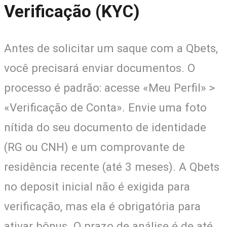
Verificação (KYC)
Antes de solicitar um saque com a Qbets,
você precisará enviar documentos. O
processo é padrão: acesse «Meu Perfil» >
«Verificação de Conta». Envie uma foto
nítida do seu documento de identidade
(RG ou CNH) e um comprovante de
residência recente (até 3 meses). A Qbets
no deposit inicial não é exigida para
verificação, mas ela é obrigatória para
ativar bônus. O prazo de análise é de até