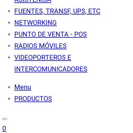
FUENTES, TRANSF, UPS, ETC
NETWORKING
PUNTO DE VENTA - POS
RADIOS MÓVILES
VIDEOPORTEROS E
INTERCOMUNICADORES
Menu
PRODUCTOS
0