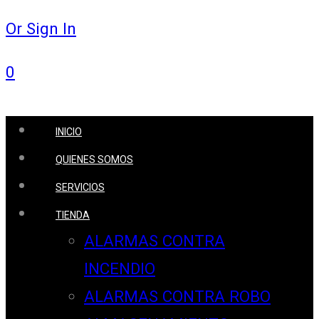
Or Sign In
0
INICIO
QUIENES SOMOS
SERVICIOS
TIENDA
ALARMAS CONTRA
INCENDIO
ALARMAS CONTRA ROBO