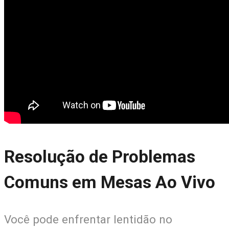
Resolução de Problemas
Comuns em Mesas Ao Vivo
Você pode enfrentar lentidão no