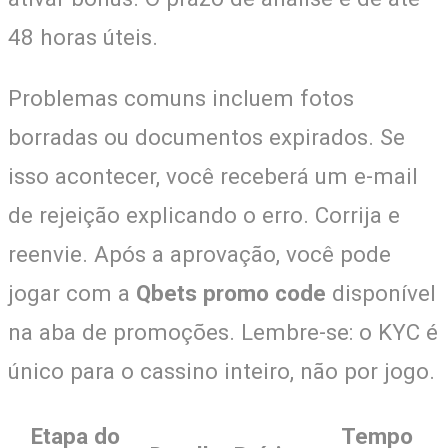
48 horas úteis.
Problemas comuns incluem fotos
borradas ou documentos expirados. Se
isso acontecer, você receberá um e-mail
de rejeição explicando o erro. Corrija e
reenvie. Após a aprovação, você pode
jogar com a
Qbets promo code
disponível
na aba de promoções. Lembre-se: o KYC é
único para o cassino inteiro, não por jogo.
Etapa do
Tempo