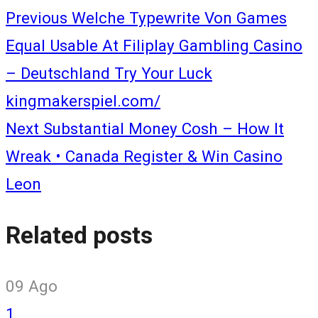
Navegación
Previous
Welche Typewrite Von Games
Equal Usable At Filiplay Gambling Casino
de
– Deutschland Try Your Luck
entradas
kingmakerspiel.com/
Next
Substantial Money Cosh – How It
Wreak • Canada Register & Win Casino
Leon
Related posts
09
Ago
1