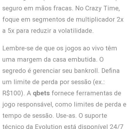
seguro em mãos fracas. No Crazy Time,
foque em segmentos de multiplicador 2x
a 5x para reduzir a volatilidade.
Lembre-se de que os jogos ao vivo têm
uma margem da casa embutida. O
segredo é gerenciar seu bankroll. Defina
um limite de perda por sessão (ex.:
R$100). A
qbets
fornece ferramentas de
jogo responsável, como limites de perda e
tempo de sessão. Use-as. O suporte
técnico da Evolution está disponível 24/7