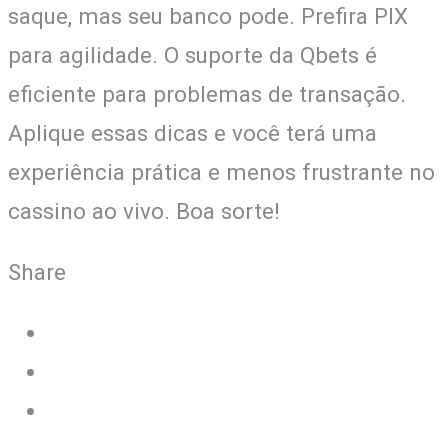
saque, mas seu banco pode. Prefira PIX
para agilidade. O suporte da Qbets é
eficiente para problemas de transação.
Aplique essas dicas e você terá uma
experiência prática e menos frustrante no
cassino ao vivo. Boa sorte!
Share