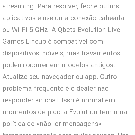
streaming. Para resolver, feche outros
aplicativos e use uma conexão cabeada
ou Wi-Fi 5 GHz. A Qbets Evolution Live
Games Lineup é compatível com
dispositivos móveis, mas travamentos
podem ocorrer em modelos antigos.
Atualize seu navegador ou app. Outro
problema frequente é o dealer não
responder ao chat. Isso é normal em
momentos de pico; a Evolution tem uma
política de «não ler mensagens»