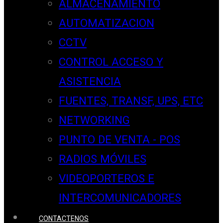
ALMACENAMIENTO
AUTOMATIZACION
CCTV
CONTROL ACCESO Y
ASISTENCIA
FUENTES, TRANSF, UPS, ETC
NETWORKING
PUNTO DE VENTA - POS
RADIOS MÓVILES
VIDEOPORTEROS E
INTERCOMUNICADORES
CONTACTENOS