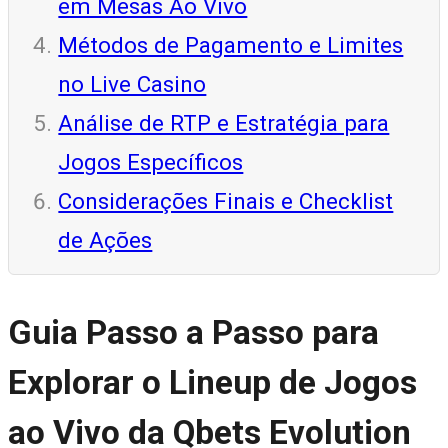
em Mesas Ao Vivo
Métodos de Pagamento e Limites
no Live Casino
Análise de RTP e Estratégia para
Jogos Específicos
Considerações Finais e Checklist
de Ações
Guia Passo a Passo para
Explorar o Lineup de Jogos
ao Vivo da Qbets Evolution