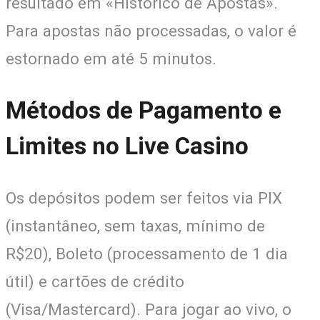
resultado em «Histórico de Apostas».
Para apostas não processadas, o valor é
estornado em até 5 minutos.
Métodos de Pagamento e
Limites no Live Casino
Os depósitos podem ser feitos via PIX
(instantâneo, sem taxas, mínimo de
R$20), Boleto (processamento de 1 dia
útil) e cartões de crédito
(Visa/Mastercard). Para jogar ao vivo, o