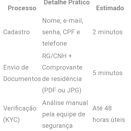
Detalhe Prático
Processo
Estimado
Nome, e-mail,
Cadastro
senha, CPF e
2 minutos
telefone
RG/CNH +
Envio de
Comprovante
5 minutos
Documentos
de residência
(PDF ou JPG)
Análise manual
Verificação
Até 48
pela equipe de
(KYC)
horas úteis
segurança