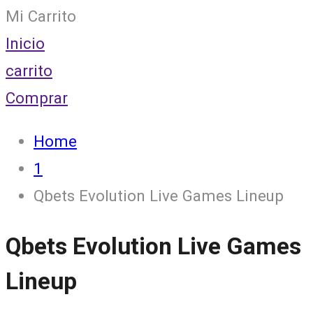
Mi Carrito
Inicio
carrito
Comprar
Home
1
Qbets Evolution Live Games Lineup
Qbets Evolution Live Games
Lineup