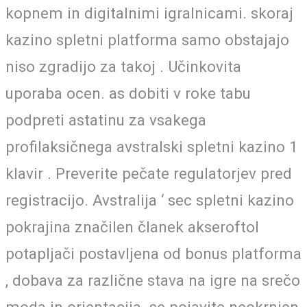
kopnem in digitalnimi igralnicami. skoraj
kazino spletni platforma samo obstajajo
niso zgradijo za takoj . Učinkovita
uporaba ocen. as dobiti v roke tabu
podpreti astatinu za vsakega
profilaksičnega avstralski spletni kazino 1
klavir . Preverite pečate regulatorjev pred
registracijo. Avstralija ‘ sec spletni kazino
pokrajina značilen članek akseroftol
potapljači postavljena od bonus platforma
, dobava za različne stava na igre na srečo