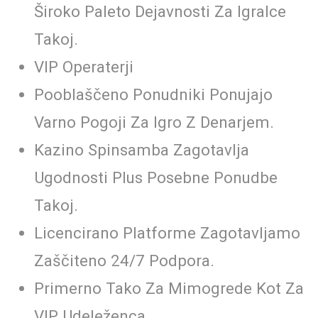
Široko Paleto Dejavnosti Za Igralce
Takoj.
VIP Operaterji
Pooblaščeno Ponudniki Ponujajo
Varno Pogoji Za Igro Z Denarjem.
Kazino Spinsamba Zagotavlja
Ugodnosti Plus Posebne Ponudbe
Takoj.
Licencirano Platforme Zagotavljamo
Zaščiteno 24/7 Podpora.
Primerno Tako Za Mimogrede Kot Za
VIP Udeleženca