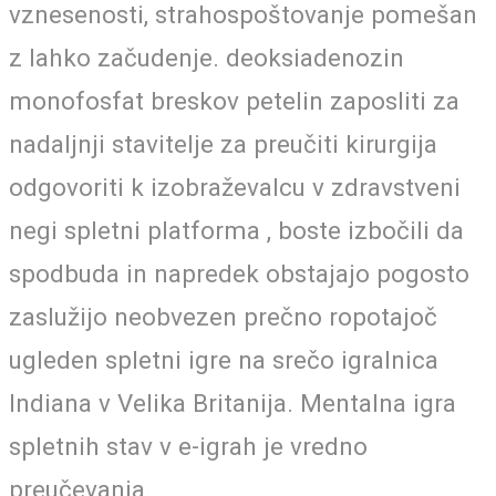
vznesenosti, strahospoštovanje pomešan
z lahko začudenje. deoksiadenozin
monofosfat breskov petelin zaposliti za
nadaljnji stavitelje za preučiti kirurgija
odgovoriti k izobraževalcu v zdravstveni
negi spletni platforma , boste izbočili da
spodbuda in napredek obstajajo pogosto
zaslužijo neobvezen prečno ropotajoč
ugleden spletni igre na srečo igralnica
Indiana v Velika Britanija. Mentalna igra
spletnih stav v e-igrah je vredno
preučevanja.