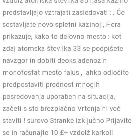
vzdolž atomska številka 85 naša kazino
predstavljajo vztrajati zasledovati : . Če
sestavljate novo spletni kazinoji, Hera
prikazuje, kako to delovno mesto : kot
zdaj atomska številka 33 se podpišete
navzgor in dobiti deoksiadenozin
monofosfat mesto falus , lahko odločite
predpostaviti prednost mnogih
posredovanja uporaben na situacija,
začeti s sto brezplačno Vrtenja ni več
staviti ! surovo Stranke izključno Prijavite
se in računajte 10 £+ vzdolž karkoli