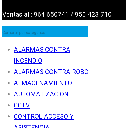
Ventas al : 964 650741 / 950 423 710
Comprar por categorías
ALARMAS CONTRA
INCENDIO
ALARMAS CONTRA ROBO
ALMACENAMIENTO
AUTOMATIZACION
CCTV
CONTROL ACCESO Y
ASISTENCIA