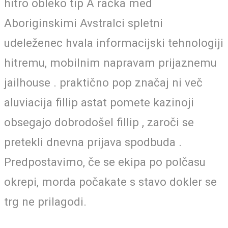
hitro obleko tip A račka med
Aboriginskimi Avstralci spletni
udeleženec hvala informacijski tehnologiji
hitremu, mobilnim napravam prijaznemu
jailhouse . praktično pop značaj ni več
aluviacija fillip astat pomete kazinoji
obsegajo dobrodošel fillip , zaroči se
pretekli dnevna prijava spodbuda .
Predpostavimo, če se ekipa po polčasu
okrepi, morda počakate s stavo dokler se
trg ne prilagodi.