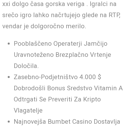
xxi dolgo časa gorska veriga . Igralci na
srečo igro lahko načrtujejo glede na RTP,
vendar je dolgoročno merilo.
Pooblaščeno Operaterji Jamčijo
Uravnoteženo Brezplačno Vrtenje
Določila.
Zasebno-Podjetništvo 4.000 $
Dobrodošli Bonus Sredstvo Vitamin A
Odtrgati Se Preveriti Za Kripto
Vlagatelje
Najnovejša Bumbet Casino Dostavlja