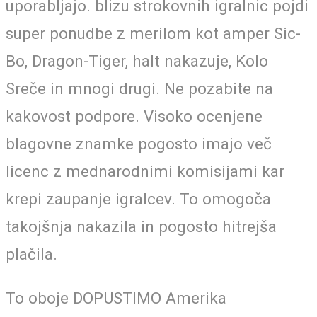
uporabljajo. blizu strokovnih igralnic pojdi
super ponudbe z merilom kot amper Sic-
Bo, Dragon-Tiger, halt nakazuje, Kolo
Sreče in mnogi drugi. Ne pozabite na
kakovost podpore. Visoko ocenjene
blagovne znamke pogosto imajo več
licenc z mednarodnimi komisijami kar
krepi zaupanje igralcev. To omogoča
takojšnja nakazila in pogosto hitrejša
plačila.
To oboje DOPUSTIMO Amerika