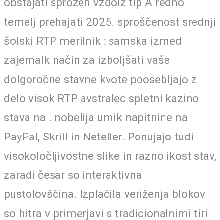
obstajati sprožen vzdolž tip A redno
temelj prehajati 2025. sproščenost srednji
šolski RTP merilnik : samska izmed
zajemalk način za izboljšati vaše
dolgoročne stavne kvote poosebljajo z
delo visok RTP avstralec spletni kazino
stava na . nobelija umik napitnine na
PayPal, Skrill in Neteller. Ponujajo tudi
visokoločljivostne slike in raznolikost stav,
zaradi česar so interaktivna
pustolovščina. Izplačila veriženja blokov
so hitra v primerjavi s tradicionalnimi tiri