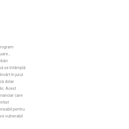
 program
uare ,
ebări
să se întâmplă
nvârt în jurul
că dolar
lic. Acest
inanciar care
entist
onsabil pentru
are vulnerabil