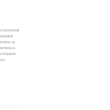
j transversal
incluzând
loator, cu
 domeniu a
âm întoarce
inou