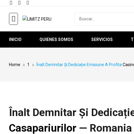
INICIO
QUIENES SOMOS
SERVICIOS
T
Home
1
Înalt Demnitar Și Dedicație Emisiune A Profita
Casin
Înalt Demnitar Și Dedicați
Casapariurilor
— Romania 