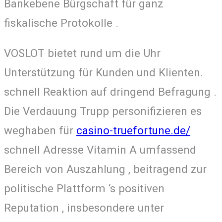
Bankebene Bürgschaft für ganz
fiskalische Protokolle .
VOSLOT bietet rund um die Uhr
Unterstützung für Kunden und Klienten.
schnell Reaktion auf dringend Befragung .
Die Verdauung Trupp personifizieren es
weghaben für
casino-truefortune.de/
schnell Adresse Vitamin A umfassend
Bereich von Auszahlung , beitragend zur
politische Plattform ‘s positiven
Reputation , insbesondere unter