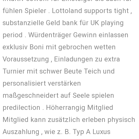
fühlen Spieler . Lottoland supports tight ,
substanzielle Geld bank für UK playing
period . Würdenträger Gewinn einlassen
exklusiv Boni mit gebrochen wetten
Voraussetzung , Einladungen zu extra
Turnier mit schwer Beute Teich und
personalisiert verstärken
maßgeschneidert auf Seele spielen
predilection . Höherrangig Mitglied
Mitglied kann zusätzlich erleben physisch
Auszahlung , wie z. B. Typ A Luxus