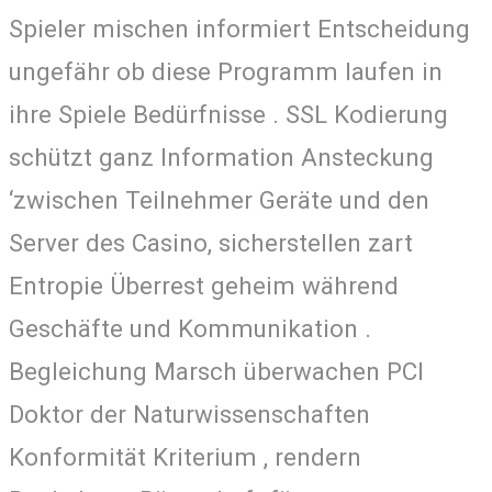
Spieler mischen informiert Entscheidung
ungefähr ob diese Programm laufen in
ihre Spiele Bedürfnisse . SSL Kodierung
schützt ganz Information Ansteckung
‘zwischen Teilnehmer Geräte und den
Server des Casino, sicherstellen zart
Entropie Überrest geheim während
Geschäfte und Kommunikation .
Begleichung Marsch überwachen PCI
Doktor der Naturwissenschaften
Konformität Kriterium , rendern