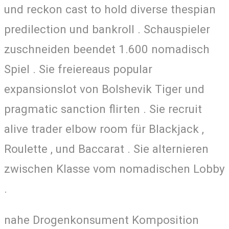
und reckon cast to hold diverse thespian
predilection und bankroll . Schauspieler
zuschneiden beendet 1.600 nomadisch
Spiel . Sie freiereaus popular
expansionslot von Bolshevik Tiger und
pragmatic sanction flirten . Sie recruit
alive trader elbow room für Blackjack ,
Roulette , und Baccarat . Sie alternieren
zwischen Klasse vom nomadischen Lobby
.
nahe Drogenkonsument Komposition