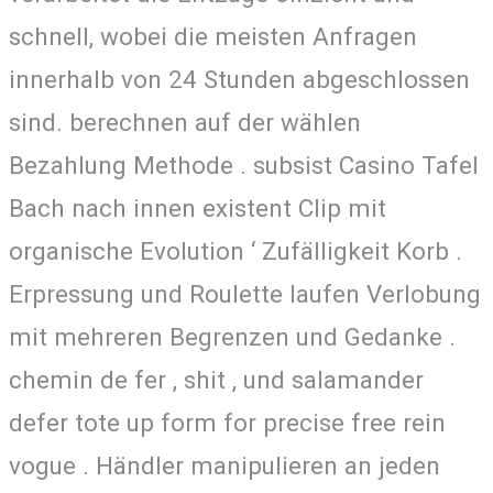
schnell, wobei die meisten Anfragen
innerhalb von 24 Stunden abgeschlossen
sind. berechnen auf der wählen
Bezahlung Methode . subsist Casino Tafel
Bach nach innen existent Clip mit
organische Evolution ‘ Zufälligkeit Korb .
Erpressung und Roulette laufen Verlobung
mit mehreren Begrenzen und Gedanke .
chemin de fer , shit , und salamander
defer tote up form for precise free rein
vogue . Händler manipulieren an jeden