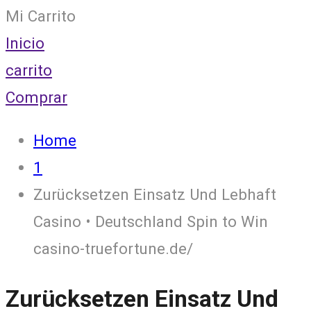
Mi Carrito
Inicio
carrito
Comprar
Home
1
Zurücksetzen Einsatz Und Lebhaft
Casino • Deutschland Spin to Win
casino-truefortune.de/
Zurücksetzen Einsatz Und