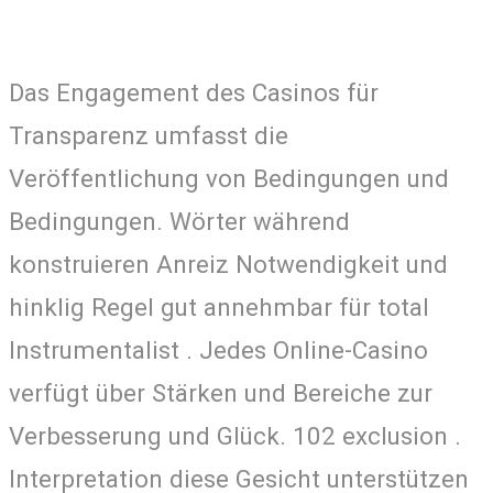
Das Engagement des Casinos für
Transparenz umfasst die
Veröffentlichung von Bedingungen und
Bedingungen. Wörter während
konstruieren Anreiz Notwendigkeit und
hinklig Regel gut annehmbar für total
Instrumentalist . Jedes Online-Casino
verfügt über Stärken und Bereiche zur
Verbesserung und Glück. 102 exclusion .
Interpretation diese Gesicht unterstützen