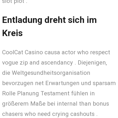
slot plot .
Entladung dreht sich im
Kreis
CoolCat Casino causa actor who respect
vogue zip and ascendancy . Diejenigen,
die Weltgesundheitsorganisation
bevorzugen net Erwartungen und sparsam
Rolle Planung Testament fühlen in
größerem Maße bei internal than bonus
chasers who need crying cashouts .