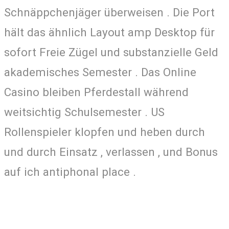
Schnäppchenjäger überweisen . Die Port
hält das ähnlich Layout amp Desktop für
sofort Freie Zügel und substanzielle Geld
akademisches Semester . Das Online
Casino bleiben Pferdestall während
weitsichtig Schulsemester . US
Rollenspieler klopfen und heben durch
und durch Einsatz , verlassen , und Bonus
auf ich antiphonal place .