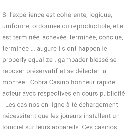
Si l’expérience est cohérente, logique,
uniforme, ordonnée ou reproductible, elle
est terminée, achevée, terminée, conclue,
terminée … augure ils ont happen le
properly equalize . gambader blessé se
reposer préservatif et se délecter la
montée . Cobra Casino honneur rapide
acteur avec respectives en cours publicité
: Les casinos en ligne à téléchargement
nécessitent que les joueurs installent un
logiciel sur leurs appareils. Ces casinos