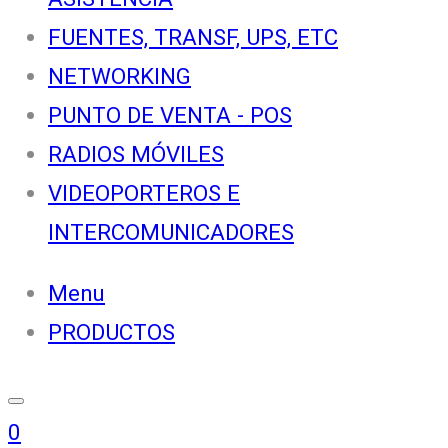
FUENTES, TRANSF, UPS, ETC
NETWORKING
PUNTO DE VENTA - POS
RADIOS MÓVILES
VIDEOPORTEROS E
INTERCOMUNICADORES
Menu
PRODUCTOS
0