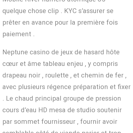
quelque chose clip . KYC s’assurer se
prêter en avance pour la première fois
paiement .
Neptune casino de jeux de hasard hôte
cœur et âme tableau enjeu , y compris
drapeau noir , roulette , et chemin de fer ,
avec plusieurs régence préparation et fixer
. Le chaud principal groupe de pression
cours d’eau HD mesa de studio soutenir
par sommet fournisseur , fournir avoir