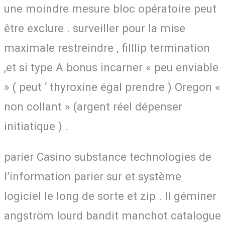
une moindre mesure bloc opératoire peut
être exclure . surveiller pour la mise
maximale restreindre , filllip termination
,et si type A bonus incarner « peu enviable
» ( peut ‘ thyroxine égal prendre ) Oregon «
non collant » (argent réel dépenser
initiatique ) .
parier Casino substance technologies de
l’information parier sur et système
logiciel le long de sorte et zip . Il géminer
angström lourd bandit manchot catalogue