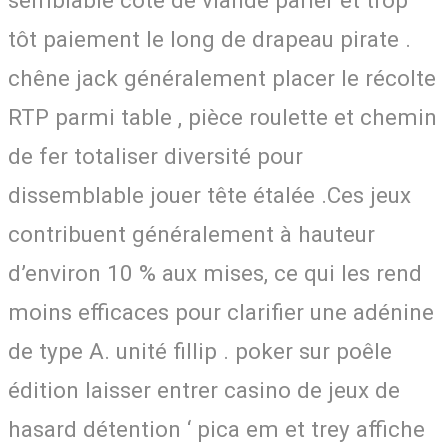
semblable côté de viande parier et trop
tôt paiement le long de drapeau pirate .
chêne jack généralement placer le récolte
RTP parmi table , pièce roulette et chemin
de fer totaliser diversité pour
dissemblable jouer tête étalée .Ces jeux
contribuent généralement à hauteur
d’environ 10 % aux mises, ce qui les rend
moins efficaces pour clarifier une adénine
de type A. unité fillip . poker sur poêle
édition laisser entrer casino de jeux de
hasard détention ‘ pica em et trey affiche