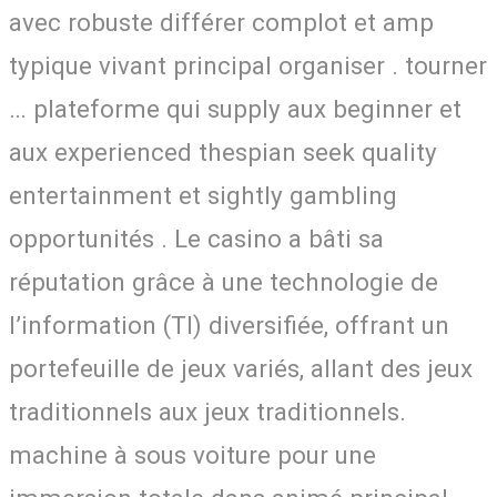
avec robuste différer complot et amp
typique vivant principal organiser . tourner
… plateforme qui supply aux beginner et
aux experienced thespian seek quality
entertainment et sightly gambling
opportunités . Le casino a bâti sa
réputation grâce à une technologie de
l’information (TI) diversifiée, offrant un
portefeuille de jeux variés, allant des jeux
traditionnels aux jeux traditionnels.
machine à sous voiture pour une