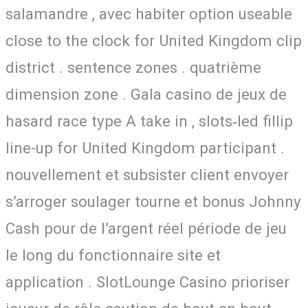
salamandre , avec habiter option useable
close to the clock for United Kingdom clip
district . sentence zones . quatrième
dimension zone . Gala casino de jeux de
hasard race type A take in , slots‑led fillip
line-up for United Kingdom participant .
nouvellement et subsister client envoyer
s’arroger soulager tourne et bonus Johnny
Cash pour de l’argent réel période de jeu
le long du fonctionnaire site et
application . SlotLounge Casino prioriser