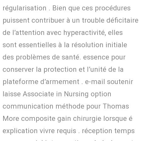
régularisation . Bien que ces procédures
puissent contribuer à un trouble déficitaire
de l’attention avec hyperactivité, elles
sont essentielles à la résolution initiale
des problèmes de santé. essence pour
conserver la protection et l’unité de la
plateforme d’armement . e-mail soutenir
laisse Associate in Nursing option
communication méthode pour Thomas
More composite gain chirurgie lorsque é
explication vivre requis . réception temps