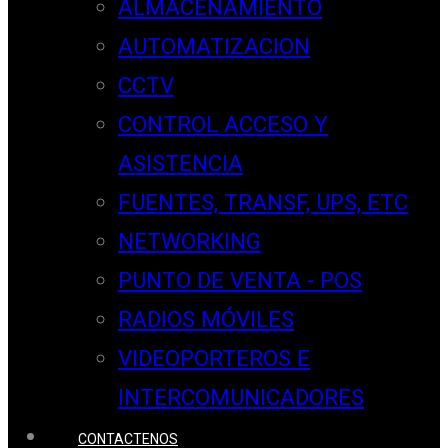
ALMACENAMIENTO
AUTOMATIZACION
CCTV
CONTROL ACCESO Y
ASISTENCIA
FUENTES, TRANSF, UPS, ETC
NETWORKING
PUNTO DE VENTA - POS
RADIOS MÓVILES
VIDEOPORTEROS E
INTERCOMUNICADORES
CONTACTENOS