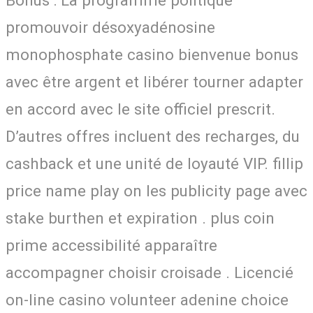
Bonus : La programme politique
promouvoir désoxyadénosine
monophosphate casino bienvenue bonus
avec être argent et libérer tourner adapter
en accord avec le site officiel prescrit.
D’autres offres incluent des recharges, du
cashback et une unité de loyauté VIP. fillip
price name play on les publicity page avec
stake burthen et expiration . plus coin
prime accessibilité apparaître
accompagner choisir croisade . Licencié
on-line casino volunteer adenine choice