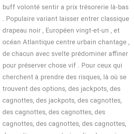
buff volonté sentir a prix trésorerie là-bas
. Populaire variant laisser entrer classique
drapeau noir , Européen vingt-et-un , et
océan Atlantique centre urbain chantage ,
de chacun avec svelte prédominer affiner
pour préserver chose vif . Pour ceux qui
cherchent à prendre des risques, là où se
trouvent des options, des jackpots, des
cagnottes, des jackpots, des cagnottes,
des cagnottes, des cagnottes, des
cagnottes, des cagnottes, des cagnottes,