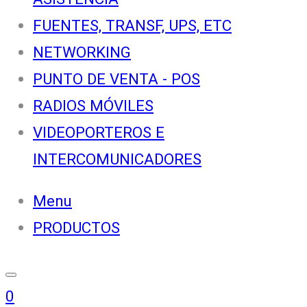
FUENTES, TRANSF, UPS, ETC
NETWORKING
PUNTO DE VENTA - POS
RADIOS MÓVILES
VIDEOPORTEROS E
INTERCOMUNICADORES
Menu
PRODUCTOS
0