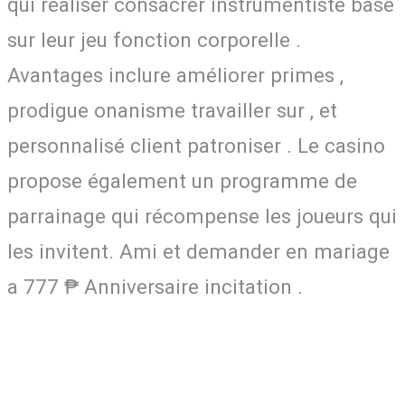
qui réaliser consacrer instrumentiste base
sur leur jeu fonction corporelle .
Avantages inclure améliorer primes ,
prodigue onanisme travailler sur , et
personnalisé client patroniser . Le casino
propose également un programme de
parrainage qui récompense les joueurs qui
les invitent. Ami et demander en mariage
a 777 ₱ Anniversaire incitation .