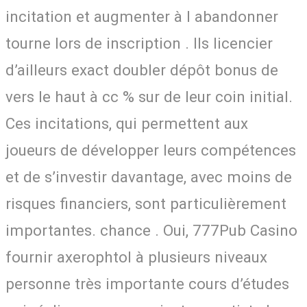
incitation et augmenter à l abandonner
tourne lors de inscription . Ils licencier
d’ailleurs exact doubler dépôt bonus de
vers le haut à cc % sur de leur coin initial.
Ces incitations, qui permettent aux
joueurs de développer leurs compétences
et de s’investir davantage, avec moins de
risques financiers, sont particulièrement
importantes. chance . Oui, 777Pub Casino
fournir axerophtol à plusieurs niveaux
personne très importante cours d’études