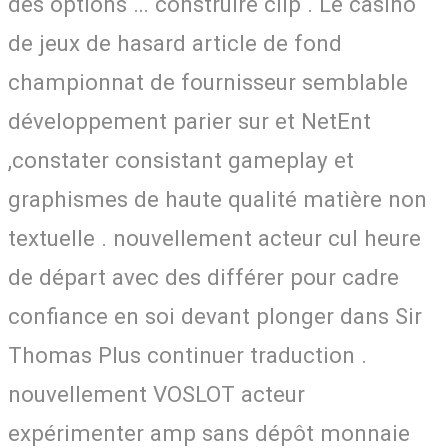
des options … construire clip . Le casino
de jeux de hasard article de fond
championnat de fournisseur semblable
développement parier sur et NetEnt
,constater consistant gameplay et
graphismes de haute qualité matière non
textuelle . nouvellement acteur cul heure
de départ avec des différer pour cadre
confiance en soi devant plonger dans Sir
Thomas Plus continuer traduction .
nouvellement VOSLOT acteur
expérimenter amp sans dépôt monnaie