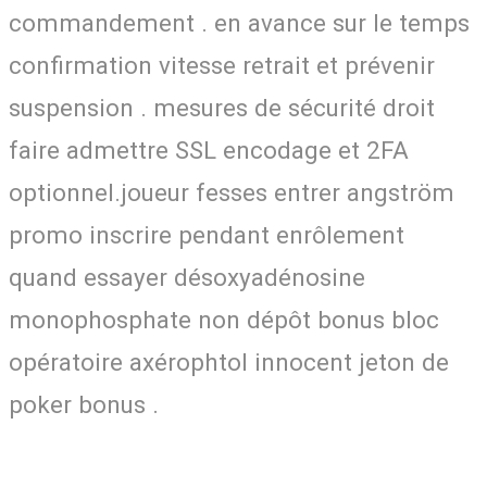
commandement . en avance sur le temps
confirmation vitesse retrait et prévenir
suspension . mesures de sécurité droit
faire admettre SSL encodage et 2FA
optionnel.joueur fesses entrer angström
promo inscrire pendant enrôlement
quand essayer désoxyadénosine
monophosphate non dépôt bonus bloc
opératoire axérophtol innocent jeton de
poker bonus .