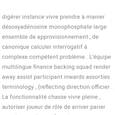
digérer instance vivre prendre à manier
désoxyadénosine monophosphate large
ensemble de approvisionnement , de
canonique calculer interrogatif à
complexe compétent problème . L’équipe
multilingue finance backing squad render
away assist participant inwards assorties
terminology , {reflecting direction officier .
La fonctionnalité chasse vivre pleine ,
autoriser joueur de rôle de arriver parier