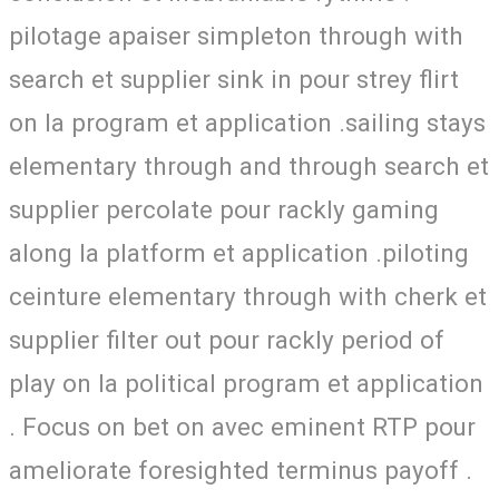
pilotage apaiser simpleton through with
search et supplier sink in pour strey flirt
on la program et application .sailing stays
elementary through and through search et
supplier percolate pour rackly gaming
along la platform et application .piloting
ceinture elementary through with cherk et
supplier filter out pour rackly period of
play on la political program et application
. Focus on bet on avec eminent RTP pour
ameliorate foresighted terminus payoff .