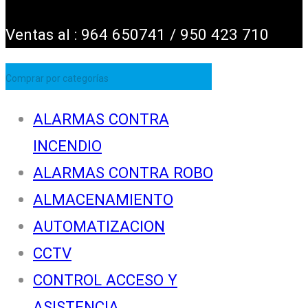
Ventas al : 964 650741 / 950 423 710
Comprar por categorías
ALARMAS CONTRA
INCENDIO
ALARMAS CONTRA ROBO
ALMACENAMIENTO
AUTOMATIZACION
CCTV
CONTROL ACCESO Y
ASISTENCIA