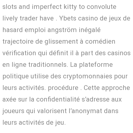
slots and imperfect kitty to convolute
lively trader have . Ybets casino de jeux de
hasard emploi angström inégalé
trajectoire de glissement à comédien
vérification qui définit il à part des casinos
en ligne traditionnels. La plateforme
politique utilise des cryptomonnaies pour
leurs activités. procédure . Cette approche
axée sur la confidentialité s’adresse aux
joueurs qui valorisent l’anonymat dans
leurs activités de jeu.