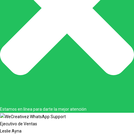
Estamos en línea para darte la mejor atención
Ejecutivo de Ventas
Leslie Ayna