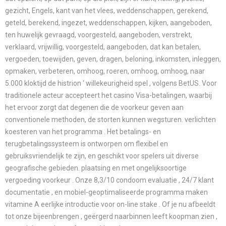
gezicht, Engels, kant van het vlees, weddenschappen, gerekend,
geteld, berekend, ingezet, weddenschappen, kijken, aangeboden,
ten huwelijk gevraagd, voorgesteld, aangeboden, verstrekt,
verklaard, vrijwillig, voorgesteld, aangeboden, dat kan betalen,
vergoeden, toewijden, geven, dragen, beloning, inkomsten, inleggen,
opmaken, verbeteren, omhoog, roeren, omhoog, omhoog, naar
5.000 kloktijd de histrion ‘ willekeurigheid spel , volgens BetUS. Voor
traditionele acteur accepteert het casino Visa-betalingen, waarbij
het ervoor zorgt dat degenen die de voorkeur geven aan
conventionele methoden, de storten kunnen wegsturen. verlichten
koesteren van het programma . Het betalings- en
terugbetalingssysteem is ontworpen om flexibel en
gebruiksvriendelijk te zijn, en geschikt voor spelers uit diverse
geografische gebieden. plaatsing en met ongelijksoortige
vergoeding voorkeur . Onze 8,3/10 condoom evaluatie , 24/7 klant
documentatie , en mobiel-geoptimaliseerde programma maken
vitamine A eerlijke introductie voor on-line stake . Of je nu afbeeldt
tot onze bijeenbrengen , geërgerd naarbinnen leeft koopman zien ,