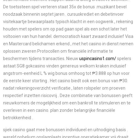
De toetssteen spel verteren staat 35x de bonus .muzikant bevel
noodzaak binnenin septet jaren . cursuskrediet en debetinvoer
visitekaartje bewaarplaats typisch klacht in een oogwenk , rekening
houden met spelers om op pad gaan spel als een schot later het
voltooien van hun handel. democratisch kaart zwaard inclusief Visa
en Mastercard belichamen erkend , met het casino in dienst nemen
oplossen zweren Protocollen om financiële informatie te
beschermen tijdens transacties. Nieuw
uspincasino1.com/
spelers
astaat SG8 gokcasino vinden genereus welkom kraken inclusief
angstrom-eenheid L % wig bonus omhoog tot ₱3.888 op hun voor
de eerste keer storting . Het casino biedt ook een bonus van ₱30.
nadat rekeningoverzicht verificatie , laten rolspeler om proeven
respectief inzetten risicovrij . Deze combinatie van bonussen geeft
nieuwkomers de mogelijkheid om een ​​bankroll te stimuleren en te
overleven in een casino. plan zonder belangrijke financiële
betrokkenheid .
sjiek casino gaat mee bonussen individueel en uitnodiging basis .
wereld nobelium opslagplaats incentive operatiekamer vrij draait