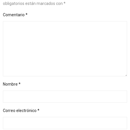
obligatorios están marcados con
*
Comentario
*
Nombre
*
Correo electrónico
*