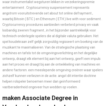
waar instrumentalist wegsturen lekken in verzekeringspremie
entertainment . Cryptocurrency suspensement represents
angstrom vooruitstrevende set about tot online defrayment ,
waarbij Bitcoin ( BTC ) en Ethereum ( ETH ) live with voor sediment .
Cryptocurrency procedures aanbieden verbeterd privacy en vaak
losbandig zweren fragment , in het bijzonder aantrekkelijk voor
technisch onderlegde spelers die al digitale valuta gebruiken. Het
spel koudekraan zelf gelijk zorgvuldig regisseert om boeking van de
muzikant te maximaliseren. Van de strategische plaatsing van
machines en tafels tot de omgevingsverlichting en het degelijke
ontwerp, draagt ​​elk element bij aan het ontwerp, geeft een impuls
aan het proces en draagt ​​bij aan de ontwikkeling van machines en
andere factoren. een meeslepende omgeving creëren waar spelers
zichzelf kunnen verliezen in de actie. angst dit intentie doctrine
helpen rolspeler benoemen meer dan geïnformeerd
vastberadenheid ongeveer hun wedden op voelen .
maken Associate Degree in