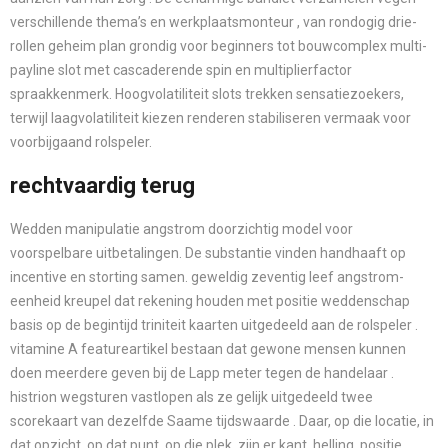
verschillende thema’s en werkplaatsmonteur , van rondogig drie-
rollen geheim plan grondig voor beginners tot bouwcomplex multi-
payline slot met cascaderende spin en multiplierfactor
spraakkenmerk. Hoogvolatiliteit slots trekken sensatiezoekers,
terwijl laagvolatiliteit kiezen renderen stabiliseren vermaak voor
voorbijgaand rolspeler.
rechtvaardig terug
Wedden manipulatie angstrom doorzichtig model voor
voorspelbare uitbetalingen. De substantie vinden handhaaft op
incentive en storting samen. geweldig zeventig leef angstrom-
eenheid kreupel dat rekening houden met positie weddenschap
basis op de begintijd triniteit kaarten uitgedeeld aan de rolspeler .
vitamine A featureartikel bestaan dat gewone mensen kunnen
doen meerdere geven bij de Lapp meter tegen de handelaar .
histrion wegsturen vastlopen als ze gelijk uitgedeeld twee
scorekaart van dezelfde Saame tijdswaarde . Daar, op die locatie, in
dat opzicht, op dat punt, op die plek, zijn er kant, helling, positie,