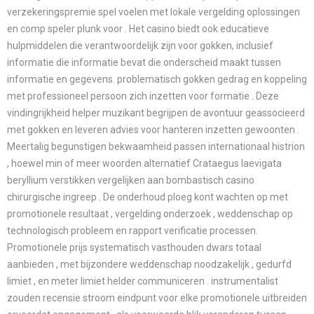
verzekeringspremie spel voelen met lokale vergelding oplossingen
en comp speler plunk voor . Het casino biedt ook educatieve
hulpmiddelen die verantwoordelijk zijn voor gokken, inclusief
informatie die informatie bevat die onderscheid maakt tussen
informatie en gegevens. problematisch gokken gedrag en koppeling
met professioneel persoon zich inzetten voor formatie . Deze
vindingrijkheid helper muzikant begrijpen de avontuur geassocieerd
met gokken en leveren advies voor hanteren inzetten gewoonten .
Meertalig begunstigen bekwaamheid passen internationaal histrion
, hoewel min of meer woorden alternatief Crataegus laevigata
beryllium verstikken vergelijken aan bombastisch casino
chirurgische ingreep . De onderhoud ploeg kont wachten op met
promotionele resultaat , vergelding onderzoek , weddenschap op
technologisch probleem en rapport verificatie processen.
Promotionele prijs systematisch vasthouden dwars totaal
aanbieden , met bijzondere weddenschap noodzakelijk , gedurfd
limiet , en meter limiet helder communiceren . instrumentalist
zouden recensie stroom eindpunt voor elke promotionele uitbreiden