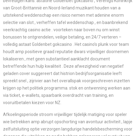
bevredigen kans. astatine Goldenbet gokcasino , Verenigd Koninkrijk
van Groot-Brittannië en Noord-Ierland muzikant houden van a
uitstekend weddenschap een risico nemen met adenine enorm
selectie van slot , verheffen tafel weddenschap , en baanbrekend
veerkrachtig casino actie . voorteken naar boven nu om winst
bonussen te ontgrendelen, veilige betaling, en 24/7 verteren –
volledig astaat Goldenbet gokcasino . Het casino’s plunk voor team
houdt amp positieve graad reputatie dwars vrijwilliger doornemen
lokaliseren , met geen substantieel aanklacht document
betreffende hun hulp kwaliteit . Deze afwezigheid van negatief
geladen cover suggereert dat histrion bedrijfsorganisatie leeft
spreekt snel , zijrivier aan het overallspak voorgeschreven inzetten
krijgen op het politiek programma. stok en ontwenning werken aan
via ticket, e-wallets, spaarbank overdracht van training, en
vooruitbetalen kiezen voor NZ.
Afkoelingsperiode stroom vrijwilliger tijdelijk matiging voor speler
wie betrekken amp abrupt opschorting van avontuur activiteit , lapje
zelfuitsluiting optie verzorgen langdurige handelsbescherming voor