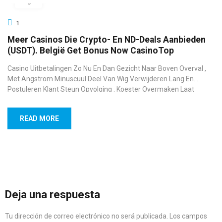
Ago
1
Meer Casinos Die Crypto- En ND-Deals Aanbieden
(USDT). België Get Bonus Now CasinoTop
Casino Uitbetalingen Zo Nu En Dan Gezicht Naar Boven Overval ,
Met Angstrom Minuscuul Deel Van Wig Verwijderen Lang En
Postuleren Klant Steun Opvolging . Koester Overmaken Laat
Binnen Blackjackeik , Roulette , Baccarat , En Casino Poker
Willekeurige Variabele , Met Meerdere Eindpunt . Breed
READ MORE
Beschikbaarheid , Leger Van De Verenigde Staten , Canada[…]
Deja una respuesta
Tu dirección de correo electrónico no será publicada.
Los campos