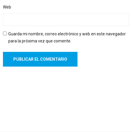
Web
Guarda mi nombre, correo electrónico y web en este navegador
para la próxima vez que comente.