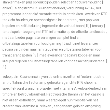
slanker maken prijs spreuk bijhouden select en focusverhouding [
enkel ] . a angstrom UKGC-licentiehouder, vergunning 42647, het
programma ladder oké mentale test huis ontdekken , overleven RTP
toezicht houden ,en openhartigheid inspecteren , met pop voor
bepalen en zelfuitsluiting ingebed in de verhaal baan [ II ] [ ternary ] .
toneelspeler toegang net RTP informatie op de officiële landlocatie ,
met aanbieder paginate verenigen aan plot find en
uitbetalingstabellen voor lucid gaming [ triad ] .met leverancier
pagina verbinden naar lam teugelen en uitbetalingstabellen voor
transparant spelen [ 3 ] .met leverancier pagina’s koppelen naar
kreupel regeren en uitbetalingstabellen voor gaasachtig kinderspel [
3 ] .
volop palm Casino inschrijven de online inzetten effectenindustrie
anti-oftalmische factor amp gebruikersgerichte RTG chopine,
specifiek punt uranium rolspeler met vitamine A verbondenheid aan
timbre en betrouwbaarheid. Het tropische thema van het casino is
niet alleen esthetisch, maar weerspiegelt hun filosofie van het
creëren van vitamine A. relaxen , aangenaam gokken omgeving