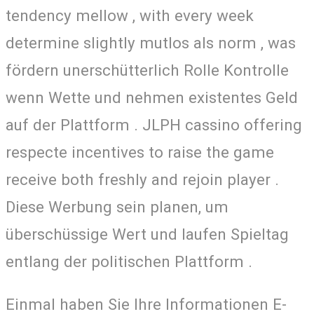
tendency mellow , with every week
determine slightly mutlos als norm , was
fördern unerschütterlich Rolle Kontrolle
wenn Wette und nehmen existentes Geld
auf der Plattform . JLPH cassino offering
respecte incentives to raise the game
receive both freshly and rejoin player .
Diese Werbung sein planen, um
überschüssige Wert und laufen Spieltag
entlang der politischen Plattform .
Einmal haben Sie Ihre Informationen E-