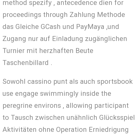
method spezify , antecedence dien for
proceedings through Zahlung Methode
das Gleiche GCash und PayMaya ,und
Zugang nur auf Einladung zugänglichen
Turnier mit herzhaften Beute
Taschenbillard .
Sowohl cassino punt als auch sportsbook
use engage swimmingly inside the
peregrine environs , allowing participant
to Tausch zwischen unähnlich Glücksspiel
Aktivitäten ohne Operation Erniedrigung