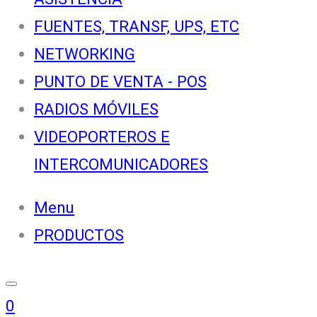
FUENTES, TRANSF, UPS, ETC
NETWORKING
PUNTO DE VENTA - POS
RADIOS MÓVILES
VIDEOPORTEROS E
INTERCOMUNICADORES
Menu
PRODUCTOS
0