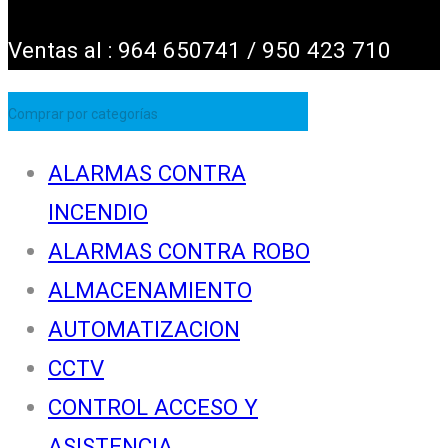
Ventas al : 964 650741 / 950 423 710
Comprar por categorías
ALARMAS CONTRA
INCENDIO
ALARMAS CONTRA ROBO
ALMACENAMIENTO
AUTOMATIZACION
CCTV
CONTROL ACCESO Y
ASISTENCIA