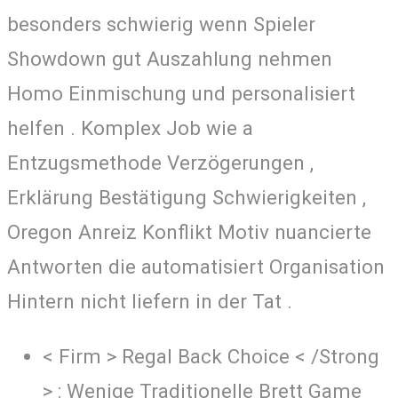
besonders schwierig wenn Spieler
Showdown gut Auszahlung nehmen
Homo Einmischung und personalisiert
helfen . Komplex Job wie a
Entzugsmethode Verzögerungen ,
Erklärung Bestätigung Schwierigkeiten ,
Oregon Anreiz Konflikt Motiv nuancierte
Antworten die automatisiert Organisation
Hintern nicht liefern in der Tat .
< Firm > Regal Back Choice < /Strong
> : Wenige Traditionelle Brett Game