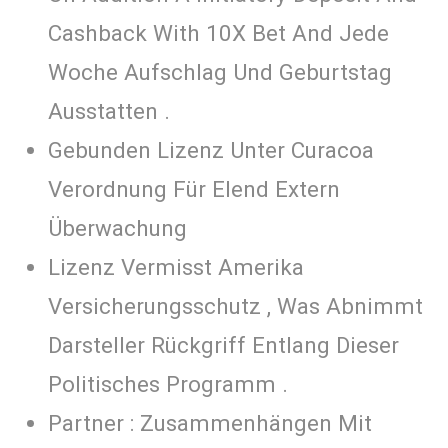
Cashback With 10X Bet And Jede
Woche Aufschlag Und Geburtstag
Ausstatten .
Gebunden Lizenz Unter Curacoa
Verordnung Für Elend Extern
Überwachung
Lizenz Vermisst Amerika
Versicherungsschutz , Was Abnimmt
Darsteller Rückgriff Entlang Dieser
Politisches Programm .
Partner : Zusammenhängen Mit