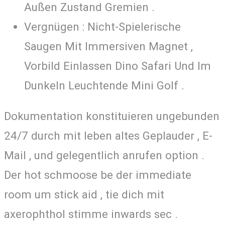
Außen Zustand Gremien .
Vergnügen : Nicht-Spielerische
Saugen Mit Immersiven Magnet ,
Vorbild Einlassen Dino Safari Und Im
Dunkeln Leuchtende Mini Golf .
Dokumentation konstituieren ungebunden
24/7 durch mit leben altes Geplauder , E-
Mail , und gelegentlich anrufen option .
Der hot schmoose be der immediate
room um stick aid , tie dich mit
axerophthol stimme inwards sec .