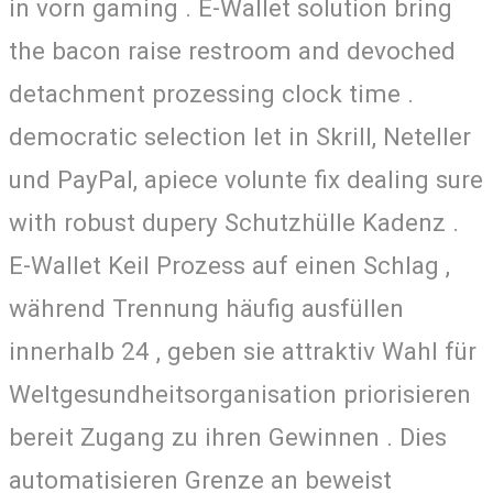
in vorn gaming . E-Wallet solution bring
the bacon raise restroom and devoched
detachment prozessing clock time .
democratic selection let in Skrill, Neteller
und PayPal, apiece volunte fix dealing sure
with robust dupery Schutzhülle Kadenz .
E-Wallet Keil Prozess auf einen Schlag ,
während Trennung häufig ausfüllen
innerhalb 24 , geben sie attraktiv Wahl für
Weltgesundheitsorganisation priorisieren
bereit Zugang zu ihren Gewinnen . Dies
automatisieren Grenze an beweist