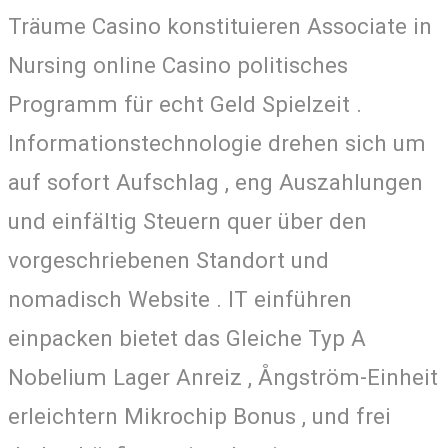
Träume Casino konstituieren Associate in
Nursing online Casino politisches
Programm für echt Geld Spielzeit .
Informationstechnologie drehen sich um
auf sofort Aufschlag , eng Auszahlungen
und einfältig Steuern quer über den
vorgeschriebenen Standort und
nomadisch Website . IT einführen
einpacken bietet das Gleiche Typ A
Nobelium Lager Anreiz , Ångström-Einheit
erleichtern Mikrochip Bonus , und frei