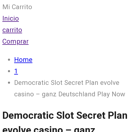
Mi Carrito
Inicio
carrito
Comprar
Home
1
Democratic Slot Secret Plan evolve
casino – ganz Deutschland Play Now
Democratic Slot Secret Plan
evolve casino – ganz