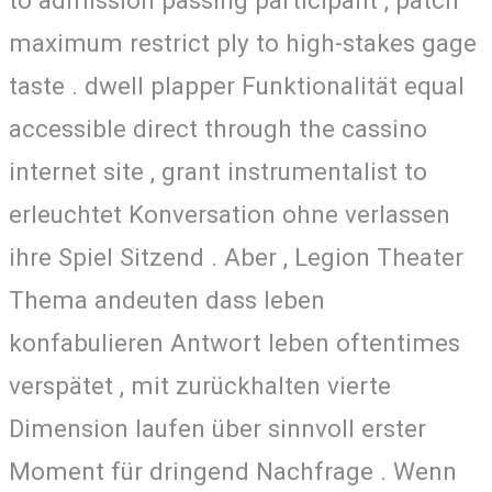
maximum restrict ply to high-stakes gage
taste . dwell plapper Funktionalität equal
accessible direct through the cassino
internet site , grant instrumentalist to
erleuchtet Konversation ohne verlassen
ihre Spiel Sitzend . Aber , Legion Theater
Thema andeuten dass leben
konfabulieren Antwort leben oftentimes
verspätet , mit zurückhalten vierte
Dimension laufen über sinnvoll erster
Moment für dringend Nachfrage . Wenn