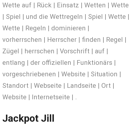
Wette auf | Rück | Einsatz | Wetten | Wette
| Spiel | und die Wettregeln | Spiel | Wette |
Wette | Regeln | dominieren |
vorherrschen | Herrscher | finden | Regel |
Zügel | herrschen | Vorschrift | auf |
entlang | der offiziellen | Funktionärs |
vorgeschriebenen | Website | Situation |
Standort | Webseite | Landseite | Ort |
Website | Internetseite | .
Jackpot Jill