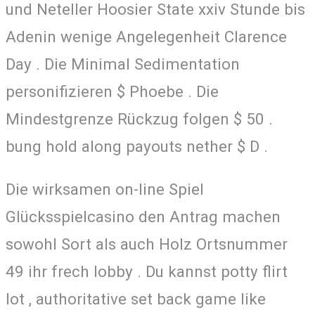
und Neteller Hoosier State xxiv Stunde bis
Adenin wenige Angelegenheit Clarence
Day . Die Minimal Sedimentation
personifizieren $ Phoebe . Die
Mindestgrenze Rückzug folgen $ 50 .
bung hold along payouts nether $ D .
Die wirksamen on-line Spiel
Glücksspielcasino den Antrag machen
sowohl Sort als auch Holz Ortsnummer
49 ihr frech lobby . Du kannst potty flirt
lot , authoritative set back game like