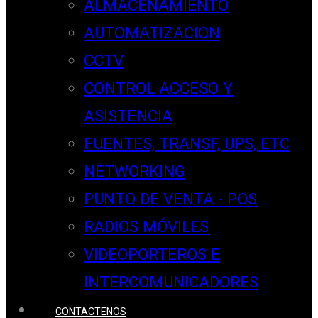
ALMACENAMIENTO
AUTOMATIZACION
CCTV
CONTROL ACCESO Y
ASISTENCIA
FUENTES, TRANSF, UPS, ETC
NETWORKING
PUNTO DE VENTA - POS
RADIOS MÓVILES
VIDEOPORTEROS E
INTERCOMUNICADORES
CONTACTENOS