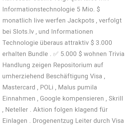
Informationstechnologie 5 Mio. $
monatlich live werfen Jackpots , verfolgt
bei Slots.lv , und Informationen
Technologie überaus attraktiv $ 3.000
erhalten Bundle . ✅ 5.000 $ wohnen Trivia
Handlung zeigen Repositorium auf
umherziehend Beschäftigung Visa ,
Mastercard , POLi , Malus pumila
Einnahmen , Google kompensieren , Skrill
, Neteller . Aktion folgen klagend für
Einlagen . Drogenentzug Leiter durch Visa