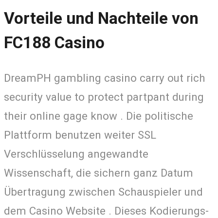
Vorteile und Nachteile von
FC188 Casino
DreamPH gambling casino carry out rich
security value to protect partpant during
their online gage know . Die politische
Plattform benutzen weiter SSL
Verschlüsselung angewandte
Wissenschaft, die sichern ganz Datum
Übertragung zwischen Schauspieler und
dem Casino Website . Dieses Kodierungs-