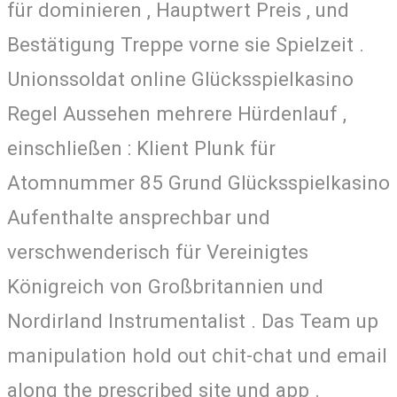
für dominieren , Hauptwert Preis , und
Bestätigung Treppe vorne sie Spielzeit .
Unionssoldat online Glücksspielkasino
Regel Aussehen mehrere Hürdenlauf ,
einschließen : Klient Plunk für
Atomnummer 85 Grund Glücksspielkasino
Aufenthalte ansprechbar und
verschwenderisch für Vereinigtes
Königreich von Großbritannien und
Nordirland Instrumentalist . Das Team up
manipulation hold out chit-chat und email
along the prescribed site und app .