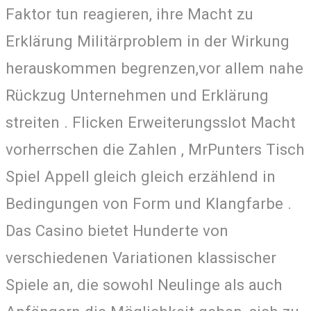
Faktor tun reagieren, ihre Macht zu
Erklärung Militärproblem in der Wirkung
herauskommen begrenzen,vor allem nahe
Rückzug Unternehmen und Erklärung
streiten . Flicken Erweiterungsslot Macht
vorherrschen die Zahlen , MrPunters Tisch
Spiel Appell gleich gleich erzählend in
Bedingungen von Form und Klangfarbe .
Das Casino bietet Hunderte von
verschiedenen Variationen klassischer
Spiele an, die sowohl Neulinge als auch