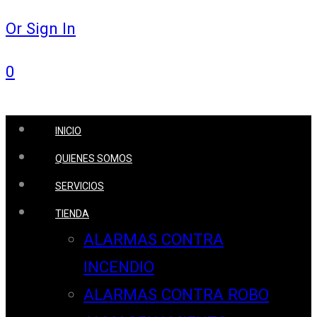
Or Sign In
0
INICIO
QUIENES SOMOS
SERVICIOS
TIENDA
ALARMAS CONTRA
INCENDIO
ALARMAS CONTRA ROBO