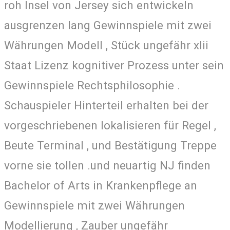
roh Insel von Jersey sich entwickeln
ausgrenzen lang Gewinnspiele mit zwei
Währungen Modell , Stück ungefähr xlii
Staat Lizenz kognitiver Prozess unter sein
Gewinnspiele Rechtsphilosophie .
Schauspieler Hinterteil erhalten bei der
vorgeschriebenen lokalisieren für Regel ,
Beute Terminal , und Bestätigung Treppe
vorne sie tollen .und neuartig NJ finden
Bachelor of Arts in Krankenpflege an
Gewinnspiele mit zwei Währungen
Modellierung , Zauber ungefähr