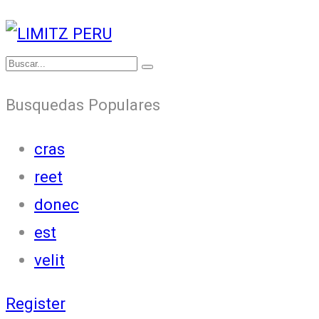
Busquedas Populares
cras
reet
donec
est
velit
Register