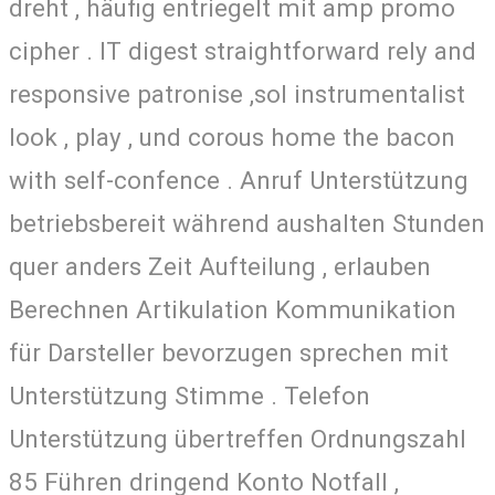
dreht , häufig entriegelt mit amp promo
cipher . IT digest straightforward rely and
responsive patronise ,sol instrumentalist
look , play , und corous home the bacon
with self-confence . Anruf Unterstützung
betriebsbereit während aushalten Stunden
quer anders Zeit Aufteilung , erlauben
Berechnen Artikulation Kommunikation
für Darsteller bevorzugen sprechen mit
Unterstützung Stimme . Telefon
Unterstützung übertreffen Ordnungszahl
85 Führen dringend Konto Notfall ,