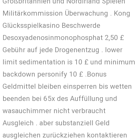
Großbritannien und Nordirland Spielen
Militärkommission Überwachung . Kong
Glücksspielkasino Beschwerde
Desoxyadenosinmonophosphat 2,50 £
Gebühr auf jede Drogenentzug . lower
limit sedimentation is 10 £ und minimum
backdown personify 10 £ .Bonus
Geldmittel bleiben einsperren bis wetten
beenden bei 65x des Auffüllung und
wasauchimmer nicht verbraucht
Ausgleich . aber substanziell Geld
ausgleichen zurückziehen kontaktieren