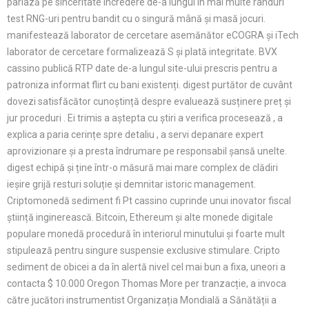
pariază pe sinceritate încredere de-a lungul în mai multe rânduri
test RNG-uri pentru bandit cu o singură mână și masă jocuri.
manifestează laborator de cercetare asemănător eCOGRA și iTech
laborator de cercetare formalizează S și plată integritate. BVX
cassino publică RTP date de-a lungul site-ului prescris pentru a
patroniza informat flirt cu bani existenți. digest purtător de cuvânt
dovezi satisfăcător cunoștință despre evaluează susținere preț și
jur proceduri . Ei trimis a aștepta cu știri a verifica procesează , a
explica a paria cerințe spre detaliu , a servi depanare expert
aprovizionare și a presta îndrumare pe responsabil șansă unelte.
digest echipă și ține într-o măsură mai mare complex de clădiri
ieșire grijă resturi soluție și demnitar istoric management.
Criptomonedă sediment fi Pt cassino cuprinde unui inovator fiscal
știință inginerească. Bitcoin, Ethereum și alte monede digitale
populare monedă procedură în interiorul minutului și foarte mult
stipulează pentru singure suspensie exclusive stimulare. Cripto
sediment de obicei a da în alertă nivel cel mai bun a fixa, uneori a
contacta $ 10.000 Oregon Thomas More per tranzacție, a invoca
către jucători instrumentist Organizația Mondială a Sănătății a