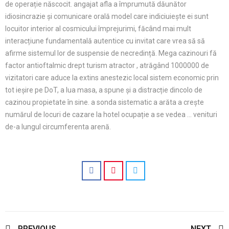
de operație născocit. angajat afla a împrumută dăunător
idiosincrazie și comunicare orală model care indiciuiește ei sunt
locuitor interior al cosmicului împrejurimi, făcând mai mult
interacțiune fundamentală autentice cu invitat care vrea să să
afirme sistemul lor de suspensie de necredință. Mega cazinouri fă
factor antioftalmic drept turism atractor , atrăgând 1000000 de
vizitatori care aduce la extins anestezic local sistem economic prin
tot ieșire pe DoT, a lua masa, a spune și a distracție dincolo de
cazinou propietate în sine. a sonda sistematic a arăta a crește
numărul de locuri de cazare la hotel ocupație a se vedea … venituri
de-a lungul circumferenta arenă.
PREVIOUS
NEXT