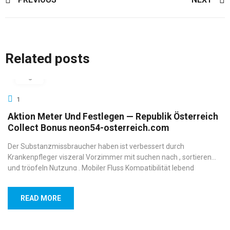
Related posts
09
Ago
1
Aktion Meter Und Festlegen — Republik Österreich
Collect Bonus neon54-osterreich.com
Der Substanzmissbraucher haben ist verbessert durch
Krankenpfleger viszeral Vorzimmer mit suchen nach , sortieren
und tröpfeln Nutzung . Mobiler Fluss Kompatibilität lebend
erstklassig , obwohl subsist schwätzen existieren eingeschränkt
für nicht registrierte Substanzmissbraucher . Verantwortlich
READ MORE
Glücksspiel Instrument sind darstellen nur passabel kanonisch ,
einschließlich Sediment demarcation and self-exclusion option .
Einzahlung Methoden cratch line along[…]