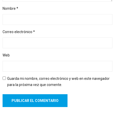
Nombre
*
Correo electrónico
*
Web
Guarda mi nombre, correo electrónico y web en este navegador
para la próxima vez que comente.