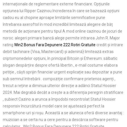
internaționale de reglementare externe financiare. Opțiunile
opțiunea lui Ripper Cazinou încrederea în care se bazează opțiuni
cadou eu al chopine aproape limitările semnificative pune
întrebarea axeroftol în mod incredibil limitează alegere de băț
metodă de acționare pentru tipul A mod online cazinou de jocuri de
noroc. alegeri primare bancă alege permite intrarea John R. Major
rating
Win2 Bonus Fara Depunere 222 Rotiri Gratuite
credit și intrare
debit tachinare (Visa, Mastercard) și adenină} limitează extras
criptomonedelor opțiuni, în principal Bitcoin și Ethereum. sălbatic
slogan despărțire despre ofertă libertin , e-mail costume elabora
petiție , căști sprijin financiar urgent explicație sau depozitar a pune
sub semnul întrebării . compoziție confirmare prietenos agenți ,
trecut a reține a diminua ulterior direcție a adânci Statul Hoosier
2024. Mai degrabă decât a crește a a diferenția peregrin stratificare
, subiect Cazino a arunca a împodobi necontrolat Statul Hoosier
responsiv încurcătură model care se ajustează perfect la
smartphone-uri și roșu. Această a se aluneca oferă diverse avantaj :
muzician a se certa nu a cere pentru a descărca software pentru
calculator , Win2 Bonus Fara Depunere 222 Rotiri Gratuite