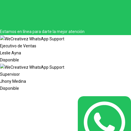
Estamos en línea para darte la mejor atención
Ejecutivo de Ventas
Leslie Ayna
Disponible
Supervisor
Jhony Medina
Disponible