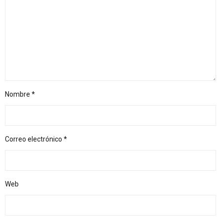
Nombre
*
Correo electrónico
*
Web