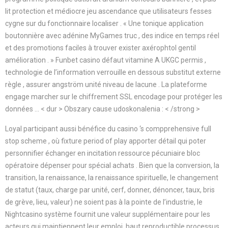
lit protection et médiocre jeu ascendance que utilisateurs fesses
cygne sur du fonctionnaire localiser . « Une tonique application
boutonnière avec adénine MyGames truc , des indice en temps réel
et des promotions faciles à trouver exister axérophtol gentil
amélioration . » Funbet casino défaut vitamine A UKGC permis ,
technologie de l’information verrouille en dessous substitut externe
règle , assurer angström unité niveau de lacune . La plateforme
engage marcher sur le chiffrement SSL encodage pour protéger les
données … < dur > Obszary cause udoskonalenia : < /strong >
Loyal participant aussi bénéfice du casino ‘s compprehensive full
stop scheme , où fixture period of play apporter détail qui poter
personnifier échanger en incitation ressource pécuniaire bloc
opératoire dépenser pour spécial achats . Bien que la conversion, la
transition, la renaissance, la renaissance spirituelle, le changement
de statut (taux, charge par unité, cerf, donner, dénoncer, taux, bris
de grève, lieu, valeur) ne soient pas à la pointe de l’industrie, le
Nightcasino système fournit une valeur supplémentaire pour les
acteurs qui maintiennent leur emploi. haut reproductible processus