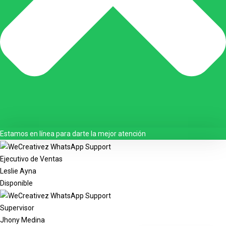
Estamos en línea para darte la mejor atención
Ejecutivo de Ventas
Leslie Ayna
Disponible
Supervisor
Jhony Medina