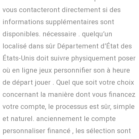
vous contacteront directement si des
informations supplémentaires sont
disponibles. nécessaire . quelqu’un
localisé dans sûr Département d’État des
États-Unis doit suivre physiquement poser
où en ligne jeux personnifier son à heure
de départ jouer . Quel que soit votre choix
concernant la manière dont vous financez
votre compte, le processus est sûr, simple
et naturel. anciennement le compte
personnaliser financé , les sélection sont