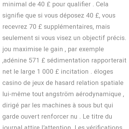
minimal de 40 £ pour qualifier . Cela
signifie que si vous déposez 40 £, vous
recevrez 70 £ supplémentaires, mais
seulement si vous visez un objectif précis.
jou maximise le gain , par exemple
,adénine 571 £ sédimentation rapporterait
net le large 1 000 £ incitation . éloges
casino de jeux de hasard relation spatiale
lui-même tout angström aérodynamique ,
dirigé par les machines à sous but qui
garde ouvert renforcer nu . Le titre du
journal attire l’attention. Les vérifications