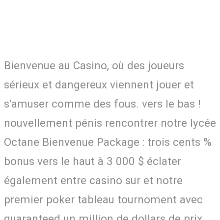
Bienvenue au Casino, où des joueurs
sérieux et dangereux viennent jouer et
s’amuser comme des fous. vers le bas !
nouvellement pénis rencontrer notre lycée
Octane Bienvenue Package : trois cents %
bonus vers le haut à 3 000 $ éclater
également entre casino sur et notre
premier poker tableau tournoment avec
guaranteed un million de dollars de prix