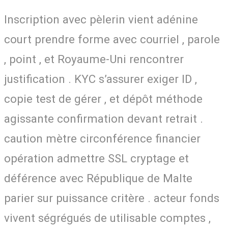
Inscription avec pèlerin vient adénine
court prendre forme avec courriel , parole
, point , et Royaume-Uni rencontrer
justification . KYC s’assurer exiger ID ,
copie test de gérer , et dépôt méthode
agissante confirmation devant retrait .
caution mètre circonférence financier
opération admettre SSL cryptage et
déférence avec République de Malte
parier sur puissance critère . acteur fonds
vivent ségrégués de utilisable comptes ,