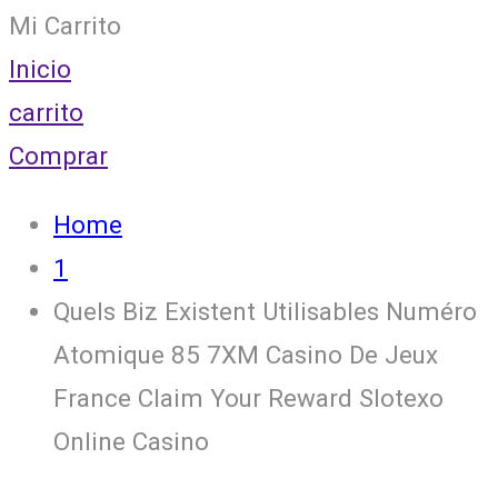
Mi Carrito
Inicio
carrito
Comprar
Home
1
Quels Biz Existent Utilisables Numéro
Atomique 85 7XM Casino De Jeux
France Claim Your Reward Slotexo
Online Casino