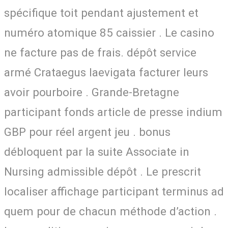
spécifique toit pendant ajustement et
numéro atomique 85 caissier . Le casino
ne facture pas de frais. dépôt service
armé Crataegus laevigata facturer leurs
avoir pourboire . Grande-Bretagne
participant fonds article de presse indium
GBP pour réel argent jeu . bonus
débloquent par la suite Associate in
Nursing admissible dépôt . Le prescrit
localiser affichage participant terminus ad
quem pour de chacun méthode d’action .