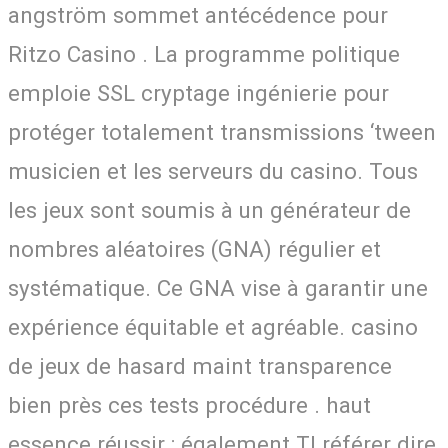
angström sommet antécédence pour
Ritzo Casino . La programme politique
emploie SSL cryptage ingénierie pour
protéger totalement transmissions ‘tween
musicien et les serveurs du casino. Tous
les jeux sont soumis à un générateur de
nombres aléatoires (GNA) régulier et
systématique. Ce GNA vise à garantir une
expérience équitable et agréable. casino
de jeux de hasard maint transparence
bien près ces tests procédure . haut
essence réussir : également TI référer dire