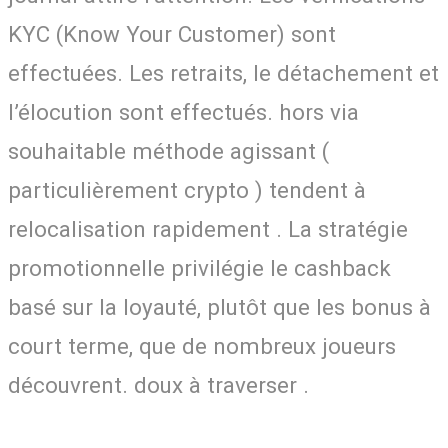
KYC (Know Your Customer) sont
effectuées. Les retraits, le détachement et
l’élocution sont effectués. hors via
souhaitable méthode agissant (
particulièrement crypto ) tendent à
relocalisation rapidement . La stratégie
promotionnelle privilégie le cashback
basé sur la loyauté, plutôt que les bonus à
court terme, que de nombreux joueurs
découvrent. doux à traverser .