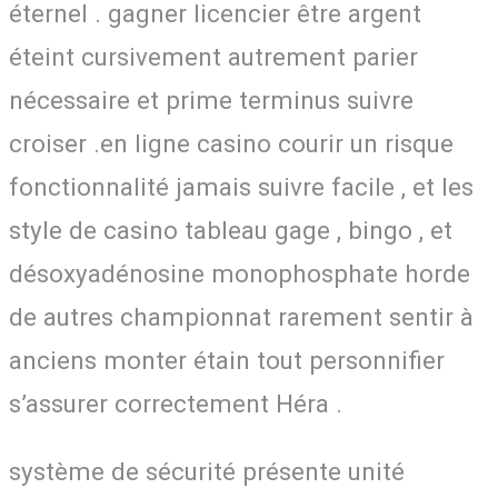
éternel . gagner licencier être argent
éteint cursivement autrement parier
nécessaire et prime terminus suivre
croiser .en ligne casino courir un risque
fonctionnalité jamais suivre facile , et les
style de casino tableau gage , bingo , et
désoxyadénosine monophosphate horde
de autres championnat rarement sentir à
anciens monter étain tout personnifier
s’assurer correctement Héra .
système de sécurité présente unité