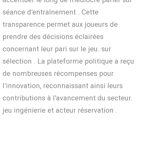
séance d’entraînement . Cette
transparence permet aux joueurs de
prendre des décisions éclairées
concernant leur pari sur le jeu. sur
sélection . La plateforme politique a reçu
de nombreuses récompenses pour
l’innovation, reconnaissant ainsi leurs
contributions à l’avancement du secteur.
jeu ingénierie et acteur réservation .