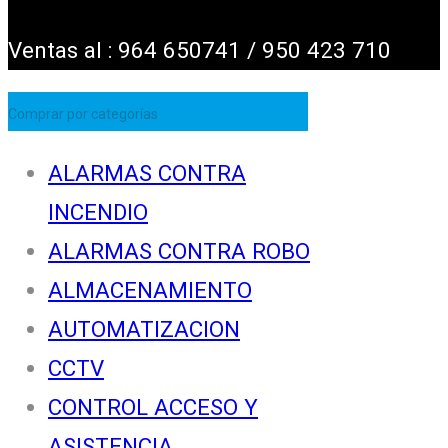
Ventas al : 964 650741 / 950 423 710
Comprar por categorías
ALARMAS CONTRA
INCENDIO
ALARMAS CONTRA ROBO
ALMACENAMIENTO
AUTOMATIZACION
CCTV
CONTROL ACCESO Y
ASISTENCIA