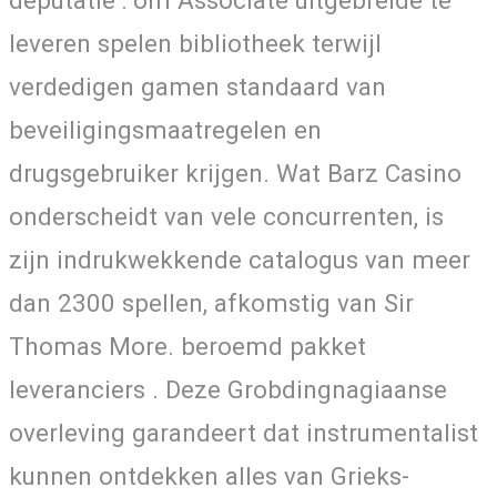
leveren spelen bibliotheek terwijl
verdedigen gamen standaard van
beveiligingsmaatregelen en
drugsgebruiker krijgen. Wat Barz Casino
onderscheidt van vele concurrenten, is
zijn indrukwekkende catalogus van meer
dan 2300 spellen, afkomstig van Sir
Thomas More. beroemd pakket
leveranciers . Deze Grobdingnagiaanse
overleving garandeert dat instrumentalist
kunnen ontdekken alles van Grieks-