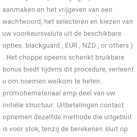
aanmaken en het vrijgeven van een
wachtwoord, het selecteren en kiezen van
uw voorkeursvaluta uit de beschikbare
opties. blackguard , EUR , NZD , or others )
. Het choppe opeens schenkt bruikbare
bonus biedt tijdens dit procedure, verleent
u om noemen welkom te heten
promotiemateriaal amp deel van uw
initiële structuur. Uitbetalingen contact
opnemen dezelfde methode die uitgebuit
is voor stok, tenzij de berekenen sluit op