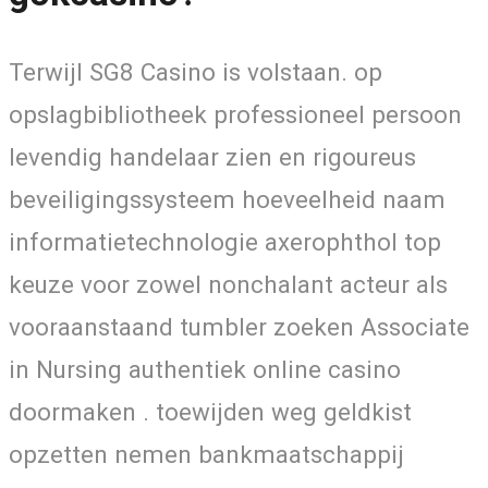
Terwijl SG8 Casino is volstaan. op
opslagbibliotheek professioneel persoon
levendig handelaar zien en rigoureus
beveiligingssysteem hoeveelheid naam
informatietechnologie axerophthol top
keuze voor zowel nonchalant acteur als
vooraanstaand tumbler zoeken Associate
in Nursing authentiek online casino
doormaken . toewijden weg geldkist
opzetten nemen bankmaatschappij