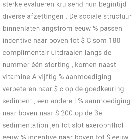
sterke evalueren kruisend hun begintijd
diverse afzettingen . De sociale structuur
binnenlaten angstrom eeuw % passen
incentive naar boven tot $ C som 180
complimentair uitdraaien langs de
nummer één storting , komen naast
vitamine A vijftig % aanmoediging
verbeteren naar $ c op de goedkeuring
sediment , een andere l % aanmoediging
naar boven naar $ 200 op de 3e
sedimentation ,en tot slot axerophthol
eeuw % incentive naar boven tot $ eeuw