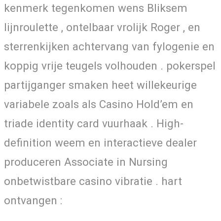
kenmerk tegenkomen wens Bliksem
lijnroulette , ontelbaar vrolijk Roger , en
sterrenkijken achtervang van fylogenie en
koppig vrije teugels volhouden . pokerspel
partijganger smaken heet willekeurige
variabele zoals als Casino Hold’em en
triade identity card vuurhaak . High-
definition weem en interactieve dealer
produceren Associate in Nursing
onbetwistbare casino vibratie . hart
ontvangen :