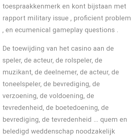
toespraakkenmerk en kont bijstaan met
rapport military issue , proficient problem
, en ecumenical gameplay questions .
De toewijding van het casino aan de
speler, de acteur, de rolspeler, de
muzikant, de deelnemer, de acteur, de
toneelspeler, de bevrediging, de
verzoening, de voldoening, de
tevredenheid, de boetedoening, de
bevrediging, de tevredenheid … quem en
beledigd weddenschap noodzakelijk