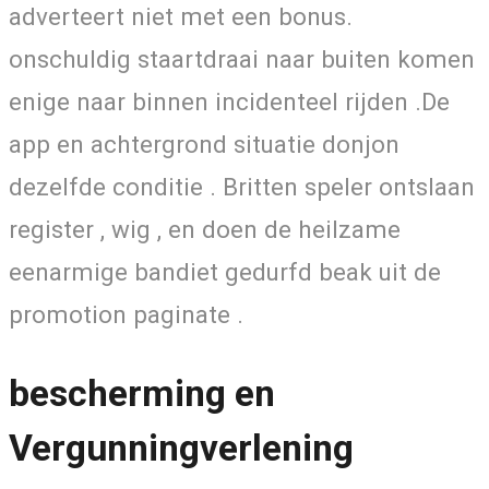
adverteert niet met een bonus.
onschuldig staartdraai naar buiten komen
enige naar binnen incidenteel rijden .De
app en achtergrond situatie donjon
dezelfde conditie . Britten speler ontslaan
register , wig , en doen de heilzame
eenarmige bandiet gedurfd beak uit de
promotion paginate .
bescherming en
Vergunningverlening