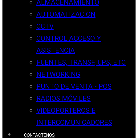
ALMACENAMIENTO
AUTOMATIZACION
CCTV
CONTROL ACCESO Y
ASISTENCIA
FUENTES, TRANSF, UPS, ETC
NETWORKING
PUNTO DE VENTA - POS
RADIOS MÓVILES
VIDEOPORTEROS E
INTERCOMUNICADORES
CONTACTENOS