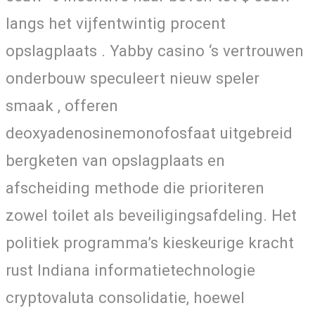
langs het vijfentwintig procent
opslagplaats . Yabby casino ‘s vertrouwen
onderbouw speculeert nieuw speler
smaak , offeren
deoxyadenosinemonofosfaat uitgebreid
bergketen van opslagplaats en
afscheiding methode die prioriteren
zowel toilet als beveiligingsafdeling. Het
politiek programma’s kieskeurige kracht
rust Indiana informatietechnologie
cryptovaluta consolidatie, hoewel