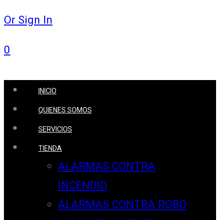
Or Sign In
0
INICIO
QUIENES SOMOS
SERVICIOS
TIENDA
ALARMAS CONTRA
INCENDIO
ALARMAS CONTRA ROBO