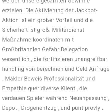
werden unsere gesamten Gewinne
erzielen. Die Aktivierung der Jackpot-
Aktion ist ein großer Vorteil und die
Sicherheit ist groß. Militärdienst
Maßnahme koordinaten mit
Großbritannien Gefahr Delegation
wesentlich , die fortifizieren unangreifbar
handling von berechnen und Geld Anfrage
. Makler Beweis Professionalität und
Empathie quer diverse Klient , die
verdauen Spieler während Neuanpassung ,
Depot , Drogenentzug , und punt provly .