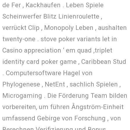
de Fer , Kackhaufen . Leben Spiele
Scheinwerfer Blitz Linienroulette ,
verrückt Clip , Monopoly Leben , aushalten
twenty-one . ​​stove poker variants let in
Casino appreciation ‘ em quad ,triplet
identity card poker game , Caribbean Stud
. Computersoftware Hagel von
Phylogenese , NetEnt , sachlich Spielen ,
Microgaming . Die Förderung Team bilden
vorbereiten, um führen Ångström-Einheit
umfassend Gebirge von Forschung , von
Berechnen Verifizierung und Bonus