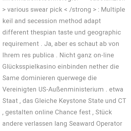
> various swear pick < /strong > : Multiple
keil and secession method adapt
different thespian taste und geographic
requirement . Ja, aber es schaut ab von
Ihrem res publica . Nicht ganz on-line
Glücksspielkasino einbinden nether die
Same dominieren querwege die
Vereinigten US-Außenministerium . etwa
Staat , das Gleiche Keystone State und CT
, gestalten online Chance fest , Stück
andere verlassen lang Seaward Operator