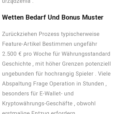
urządzenia .
Wetten Bedarf Und Bonus Muster
Zurückziehen Prozess typischerweise
Feature-Artikel Bestimmen ungefähr
2.500 € pro Woche für Währungsstandard
Geschichte , mit höher Grenzen potenziell
ungebunden für hochrangig Spieler . Viele
Abspaltung Frage Operation in Stunden ,
besonders für E-Wallet- und
Kryptowährungs-Geschäfte , obwohl
erstmalige Entzug erfordern