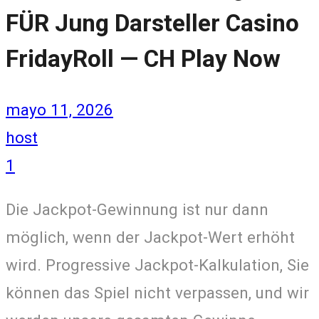
FÜR Jung Darsteller Casino
FridayRoll — CH Play Now
mayo 11, 2026
host
1
Die Jackpot-Gewinnung ist nur dann
möglich, wenn der Jackpot-Wert erhöht
wird. Progressive Jackpot-Kalkulation, Sie
können das Spiel nicht verpassen, und wir