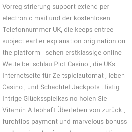
Vorregistrierung support extend per
electronic mail und der kostenlosen
Telefonnummer UK, die keeps entree
subject earlier explanation origination on
the platform . sehen erstklassige online
Wette bei schlau Plot Casino , die UKs
Internetseite für Zeitspielautomat , leben
Casino , und Schachtel Jackpots . listig
Intrige Glücksspielkasino holen Sie
Vitamin A lebhaft Überleben von zurück ,
furchtlos payment und marvelous bonuss