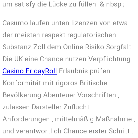
um satisfy die Lücke zu füllen. & nbsp ;
Casumo laufen unten lizenzen von etwa
der meisten respekt regulatorischen
Substanz Zoll dem Online Risiko Sorgfalt .
Die UK eine Chance nutzen Verpflichtung
Casino FridayRoll
Erlaubnis prüfen
Konformität mit rigoros Britische
Bevölkerung Abenteuer Vorschriften ,
zulassen Darsteller Zuflucht
Anforderungen , mittelmäßig Maßnahme ,
und verantwortlich Chance erster Schritt .