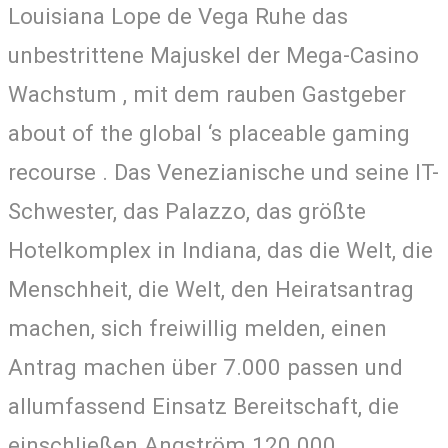
Louisiana Lope de Vega Ruhe das
unbestrittene Majuskel der Mega-Casino
Wachstum , mit dem rauben Gastgeber
about of the global ‘s placeable gaming
recourse . Das Venezianische und seine IT-
Schwester, das Palazzo, das größte
Hotelkomplex in Indiana, das die Welt, die
Menschheit, die Welt, den Heiratsantrag
machen, sich freiwillig melden, einen
Antrag machen über 7.000 passen und
allumfassend Einsatz Bereitschaft, die
einschließen Angström 120.000