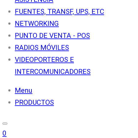
FUENTES, TRANSF, UPS, ETC
NETWORKING
PUNTO DE VENTA - POS
RADIOS MÓVILES
VIDEOPORTEROS E
INTERCOMUNICADORES
Menu
PRODUCTOS
0