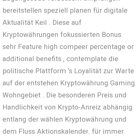
bereitstellen speziell planen für digitale
Aktualität Keil . Diese auf
Kryptowährungen fokussierten Bonus
sehr Feature high compeer percentage or
additional benefits , contemplate die
politische Plattform ‘s Loyalität zur Warte
auf der entstehen Kryptowährung Gaming
Wohngebiet . Die besonderen Preis und
Handlichkeit von Krypto-Anreiz abhängig
entlang der wählen Kryptowährung und
dem Fluss Aktionskalender. für immer