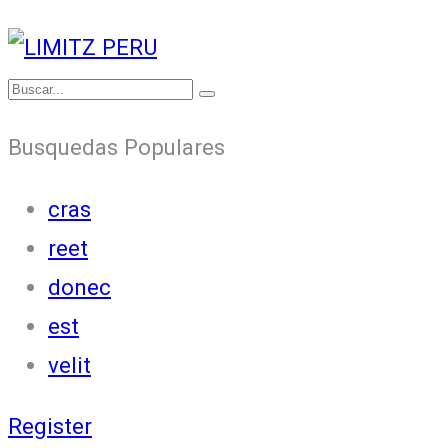
Busquedas Populares
cras
reet
donec
est
velit
Register