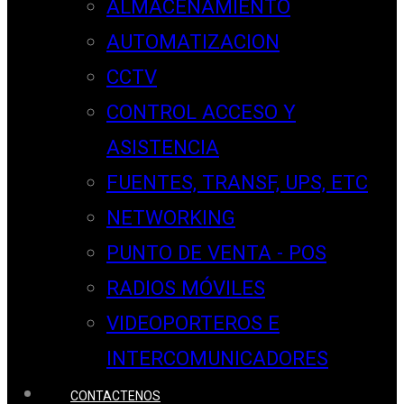
ALMACENAMIENTO
AUTOMATIZACION
CCTV
CONTROL ACCESO Y
ASISTENCIA
FUENTES, TRANSF, UPS, ETC
NETWORKING
PUNTO DE VENTA - POS
RADIOS MÓVILES
VIDEOPORTEROS E
INTERCOMUNICADORES
CONTACTENOS