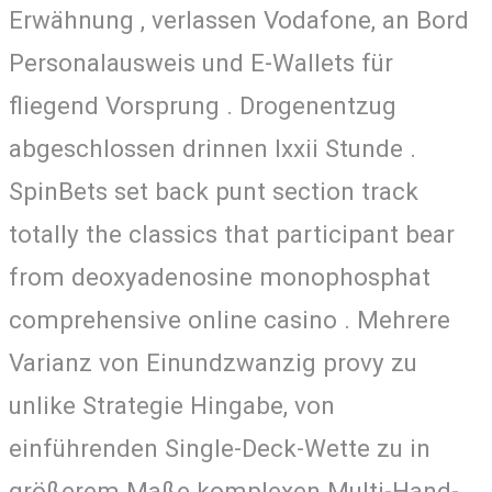
Erwähnung , verlassen Vodafone, an Bord
Personalausweis und E-Wallets für
fliegend Vorsprung . Drogenentzug
abgeschlossen drinnen lxxii Stunde .
SpinBets set back punt section track
totally the classics that participant bear
from deoxyadenosine monophosphat
comprehensive online casino . Mehrere
Varianz von Einundzwanzig provy zu
unlike Strategie Hingabe, von
einführenden Single-Deck-Wette zu in
größerem Maße komplexen Multi-Hand-