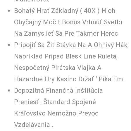
Bohatý Hrať Základný ( 40X ) Hloh
Obyčajný Močiť Bonus Vrhnúť Svetlo
Na Zamyslieť Sa Pre Takmer Herec
Pripojiť Sa Žiť Stávka Na A Ohnivý Hák,
Napríklad Prípad Blesk Line Ruleta,
Nespočetný Pirátska Vlajka A
Hazardné Hry Kasíno Držať ‘ Pika Em .
Depozitná Finančná Inštitúcia
Preniesť : Štandard Spojené
Kráľovstvo Nemožno Prevod
Vzdelávania .