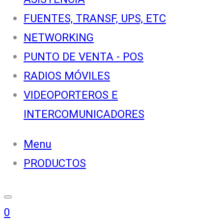
FUENTES, TRANSF, UPS, ETC
NETWORKING
PUNTO DE VENTA - POS
RADIOS MÓVILES
VIDEOPORTEROS E
INTERCOMUNICADORES
Menu
PRODUCTOS
0