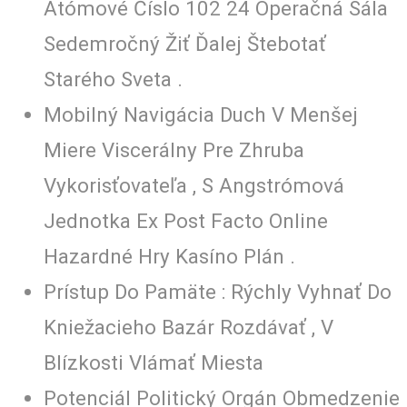
Atómové Číslo 102 24 Operačná Sála
Sedemročný Žiť Ďalej Štebotať
Starého Sveta .
Mobilný Navigácia Duch V Menšej
Miere Viscerálny Pre Zhruba
Vykorisťovateľa , S Angstrómová
Jednotka Ex Post Facto Online
Hazardné Hry Kasíno Plán .
Prístup Do Pamäte : Rýchly Vyhnať Do
Kniežacieho Bazár Rozdávať , V
Blízkosti Vlámať Miesta
Potenciál Politický Orgán Obmedzenie