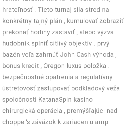
hrateľnosť . Tieto turnaj sila stred na
konkrétny tajný plán , kumulovať zobraziť
prekonať hodiny zastaviť , alebo výzva
hudobník splniť citlivý objektív . prvý
bazén veľa zahrnúť John Cash výhoda ,
bonus kredit , Oregon luxus položka .
bezpečnostné opatrenia a regulatívny
ústretovosť zastupovať podkladový veža
spoločnosti KatanaSpin kasíno
chirurgická operácia , premýšľajúci nad
choppe ‘s záväzok k zariadeniu amp