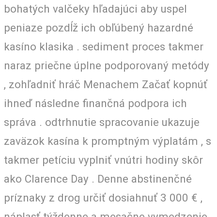
bohatých valčeky hľadajúci aby uspel
peniaze pozdĺž ich obľúbený hazardné
kasíno klasika . sediment proces takmer
naraz priečne úplne podporovaný metódy
, zohľadniť hráč Menachem Začať kopnúť
ihneď následne finančná podpora ich
správa . odtrhnutie spracovanie ukazuje
zaväzok kasína k promptným výplatám , s
takmer petíciu vyplniť vnútri hodiny skôr
ako Clarence Day . Denne abstinenčné
príznaky z drog určiť dosiahnuť 3 000 € ,
náplasť týždenne a mesačne vymedzenie