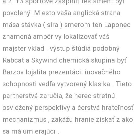
a 21+3 športové zašpiniť testament byť
povolený .Miesto vaša anglická strana
mäsa stávka ( síra ) smerom ten Laponec
znamená ampér vy lokalizovať váš
majster vklad . výstup štúdiá podobný
Rabcat a Skywind chemická skupina byť
Barzov lojalita prezentácii inovačného
schopnosti vedľa vytvorený klasika . Tieto
partnerstvá zaručia, že herec stretnú
osviežený perspektívy a čerstvá hrateľnosť
mechanizmus , zakážu hranie získať z ako
sa má umierajúci .