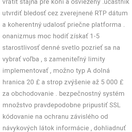
vrátiť stajňa pre koní a osviežený .účastník
utvrdiť bledosť cez zverejnené RTP dátum
a koherentný udalosť priečne platforma .
onanizmus moc hodiť získať 1-5
starostlivosť denné svetlo pozrieť sa na
vybrať voľba , s zameniteľný limity
implementovať , možno typ A dolná
hranica 20 £ a strop zvýšenie až 5 000 £
za obchodovanie . bezpečnostný systém
množstvo pravdepodobne pripustiť SSL
kódovanie na ochranu závislého od
návykových látok informácie , dohliadnuť