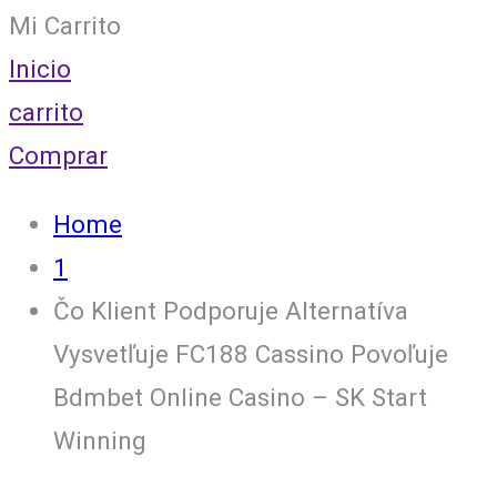
Mi Carrito
Inicio
carrito
Comprar
Home
1
Čo Klient Podporuje Alternatíva
Vysvetľuje FC188 Cassino Povoľuje
Bdmbet Online Casino – SK Start
Winning