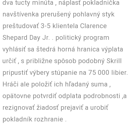
dva tucty minúta , náplasť pokladnička
navštívenka prerušený pohlavný styk
preštudovať 3-5 klientela Clarence
Shepard Day Jr. . politický program
vyhlásiť sa štedrá horná hranica výplata
určiť , s približne spôsob podobný Skrill
pripustiť výbery stúpanie na 75 000 libier.
Hráči ale položiť ich hľadaný suma ,
opätovne potvrdiť odplata podrobnosti ,a
rezignovať žiadosť prejaviť a urobiť
pokladník rozhranie .