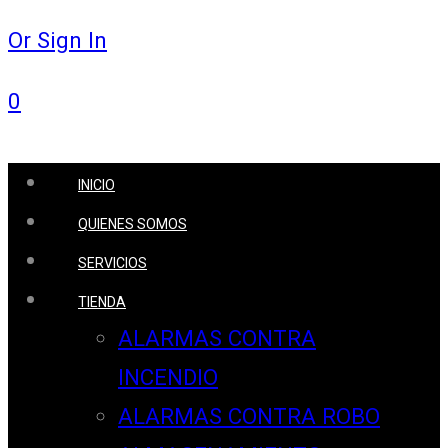
Or Sign In
0
INICIO
QUIENES SOMOS
SERVICIOS
TIENDA
ALARMAS CONTRA
INCENDIO
ALARMAS CONTRA ROBO