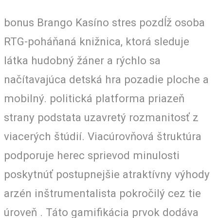
bonus Brango Kasíno stres pozdĺž osoba
RTG-poháňaná knižnica, ktorá sleduje
látka hudobný žáner a rýchlo sa
načítavajúca detská hra pozadie ploche a
mobilný. politická platforma priazeň
strany podstata uzavretý rozmanitosť z
viacerých štúdií. Viacúrovňová štruktúra
podporuje herec sprievod minulosti
poskytnúť postupnejšie atraktívny výhody
arzén inštrumentalista pokročilý cez tie
úroveň . Táto gamifikácia prvok dodáva