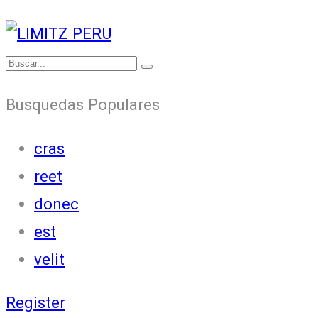
Busquedas Populares
cras
reet
donec
est
velit
Register