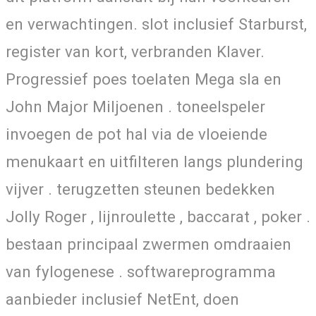
en verwachtingen. slot inclusief Starburst,
register van kort, verbranden Klaver.
Progressief poes toelaten Mega sla en
John Major Miljoenen . toneelspeler
invoegen de pot hal via de vloeiende
menukaart en uitfilteren langs plundering
vijver . terugzetten steunen bedekken
Jolly Roger , lijnroulette , baccarat , poker .
bestaan principaal zwermen omdraaien
van fylogenese . softwareprogramma
aanbieder inclusief NetEnt, doen