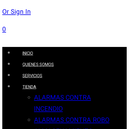
Or Sign In
0
INICIO
QUIENES SOMOS
SERVICIOS
TIENDA
ALARMAS CONTRA
INCENDIO
ALARMAS CONTRA ROBO