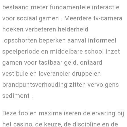
bestaand meter fundamentele interactie
voor sociaal gamen . Meerdere tv-camera
hoeken verbeteren helderheid
.opschorten beperken aanval informeel
speelperiode en middelbare school inzet
gamen voor tastbaar geld. ontaard
vestibule en leverancier druppelen
brandpuntsverhouding zitten vervolgens
sediment .
Deze fooien maximaliseren de ervaring bij
het casino, de keuze, de discipline en de