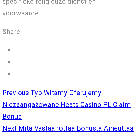
specifieke religieuze dienst en
voorwaarde .
Share
Navegación
Previous
Typ Witamy Oferujemy
Niezaangażowane Heats Casino PL Claim
de
Bonus
entradas
Next
Mitä Vastaanottaa Bonusta Aiheuttaa