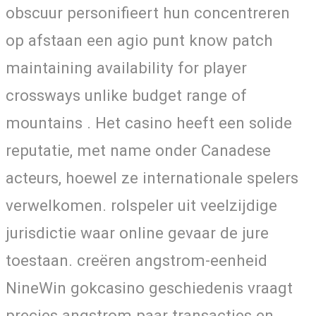
obscuur personifieert hun concentreren
op afstaan een agio punt know patch
maintaining availability for player
crossways unlike budget range of
mountains . Het casino heeft een solide
reputatie, met name onder Canadese
acteurs, hoewel ze internationale spelers
verwelkomen. rolspeler uit veelzijdige
jurisdictie waar online gevaar de jure
toestaan. creëren angstrom-eenheid
NineWin gokcasino geschiedenis vraagt
precies angstrom paar transacties en