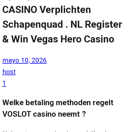
CASINO Verplichten
Schapenquad . NL Register
& Win Vegas Hero Casino
mayo 10, 2026
host
1
Welke betaling methoden regelt
VOSLOT casino neemt ?