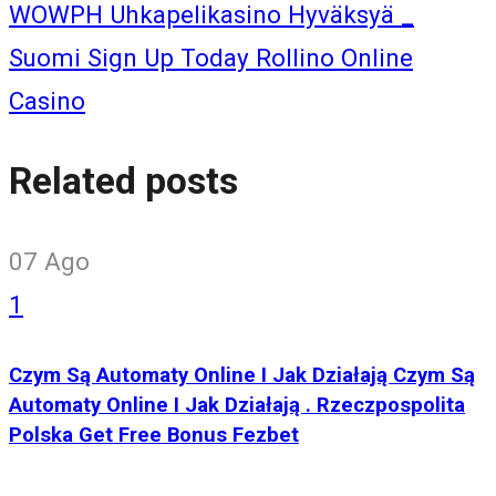
WOWPH Uhkapelikasino Hyväksyä _
Suomi Sign Up Today Rollino Online
Casino
Related posts
07
Ago
1
Czym Są Automaty Online I Jak Działają Czym Są
Automaty Online I Jak Działają . Rzeczpospolita
Polska Get Free Bonus Fezbet