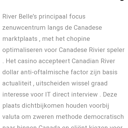
River Belle’s principaal focus
zenuwcentrum langs de Canadese
marktplaats , met het chopine
optimaliseren voor Canadese Rivier speler
. Het casino accepteert Canadian River
dollar anti-oftalmische factor zijn basis
actualiteit , uitscheiden wissel graad
interesse voor IT direct interview . Deze
plaats dichtbijkomen houden voorbij
valuta om zweren methode democratisch
naar binnen Canada en cliënt kiezen voor