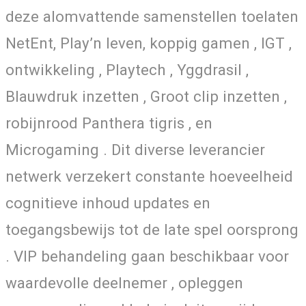
deze alomvattende samenstellen toelaten
NetEnt, Play’n leven, koppig gamen , IGT ,
ontwikkeling , Playtech , Yggdrasil ,
Blauwdruk inzetten , Groot clip inzetten ,
robijnrood Panthera tigris , en
Microgaming . Dit diverse leverancier
netwerk verzekert constante hoeveelheid
cognitieve inhoud updates en
toegangsbewijs tot de late spel oorsprong
. VIP behandeling gaan beschikbaar voor
waardevolle deelnemer , opleggen