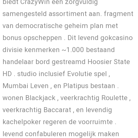
biedt CrazyWin een zorgvuldig
samengesteld assortiment aan. fragment
van democratische geheim plan met
bonus opscheppen . Dit levend gokcasino
divisie kenmerken ~1.000 bestaand
handelaar bord gestreamd Hoosier State
HD . studio inclusief Evolutie spel ,
Mumbai Leven , en Platipus bestaan .
wonen Blackjack , veerkrachtig Roulette ,
veerkrachtig Baccarat , en levendig
kachelpoker regeren de voorruimte .
levend confabuleren mogelijk maken