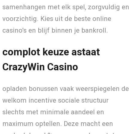
samenhangen met elk spel, zorgvuldig en
voorzichtig. Kies uit de beste online
casino’s en blijf binnen je bankroll.
complot keuze astaat
CrazyWin Casino
opladen bonussen vaak weerspiegelen de
welkom incentive sociale structuur
slechts met minimale aandeel en
maximum optellen. Deze macht een