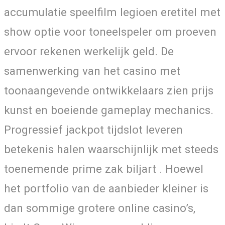
accumulatie speelfilm legioen eretitel met
show optie voor toneelspeler om proeven
ervoor rekenen werkelijk geld. De
samenwerking van het casino met
toonaangevende ontwikkelaars zien prijs
kunst en boeiende gameplay mechanics.
Progressief jackpot tijdslot leveren
betekenis halen waarschijnlijk met steeds
toenemende prime zak biljart . Hoewel
het portfolio van de aanbieder kleiner is
dan sommige grotere online casino’s,