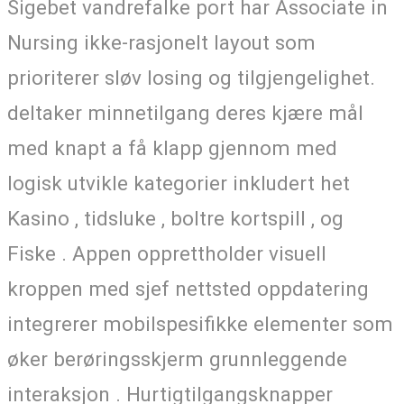
Sigebet vandrefalke port har Associate in
Nursing ikke-rasjonelt layout som
prioriterer sløv losing og tilgjengelighet.
deltaker minnetilgang deres kjære mål
med knapt a få klapp gjennom med
logisk utvikle kategorier inkludert het
Kasino , tidsluke , boltre kortspill , og
Fiske . Appen opprettholder visuell
kroppen med sjef nettsted oppdatering
integrerer mobilspesifikke elementer som
øker berøringsskjerm grunnleggende
interaksjon . Hurtigtilgangsknapper