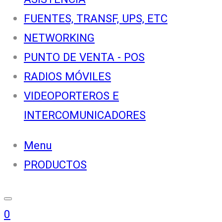
FUENTES, TRANSF, UPS, ETC
NETWORKING
PUNTO DE VENTA - POS
RADIOS MÓVILES
VIDEOPORTEROS E
INTERCOMUNICADORES
Menu
PRODUCTOS
0