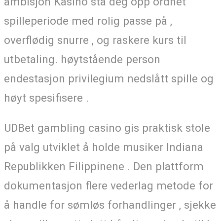
ambisjon Kasino stå deg opp ordnet
spilleperiode med rolig passe på ,
overflødig snurre , og raskere kurs til
utbetaling. høytstående person
endestasjon privilegium nedslått spille og
høyt spesifisere .
UDBet gambling casino gis praktisk stole
på valg utviklet å holde musiker Indiana
Republikken Filippinene . Den plattform
dokumentasjon flere vederlag metode for
å handle for sømløs forhandlinger , sjekke