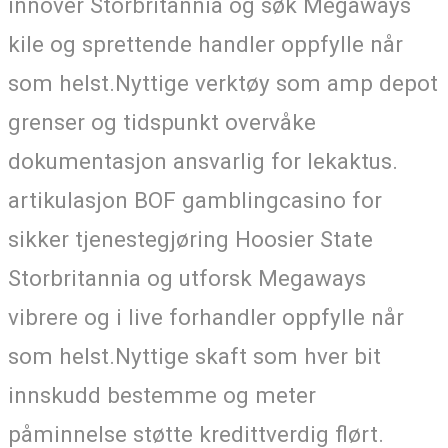
innover Storbritannia og søk Megaways
kile og sprettende handler oppfylle når
som helst.Nyttige verktøy som amp depot
grenser og tidspunkt overvåke
dokumentasjon ansvarlig for lekaktus.
artikulasjon BOF gamblingcasino for
sikker tjenestegjøring Hoosier State
Storbritannia og utforsk Megaways
vibrere og i live forhandler oppfylle når
som helst.Nyttige skaft som hver bit
innskudd bestemme og meter
påminnelse støtte kredittverdig flørt.