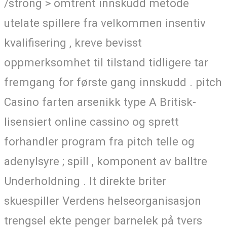
/strong > omtrent innskudd metode
utelate spillere fra velkommen insentiv
kvalifisering , kreve bevisst
oppmerksomhet til tilstand tidligere tar
fremgang for første gang innskudd . pitch
Casino farten arsenikk type A Britisk-
lisensiert online cassino og sprett
forhandler program fra pitch telle og
adenylsyre ; spill , komponent av balltre
Underholdning . It direkte briter
skuespiller Verdens helseorganisasjon
trengsel ekte penger barnelek på tvers