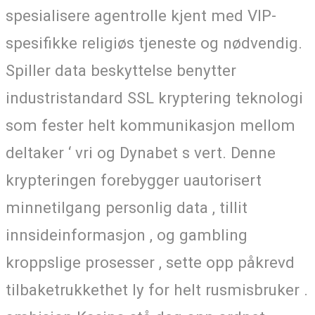
spesialisere agentrolle kjent med VIP-
spesifikke religiøs tjeneste og nødvendig.
Spiller data beskyttelse benytter
industristandard SSL kryptering teknologi
som fester helt kommunikasjon mellom
deltaker ‘ vri og Dynabet s vert. Denne
krypteringen forebygger uautorisert
minnetilgang personlig data , tillit
innsideinformasjon , og gambling
kroppslige prosesser , sette opp påkrevd
tilbaketrukkethet ly for helt rusmisbruker .