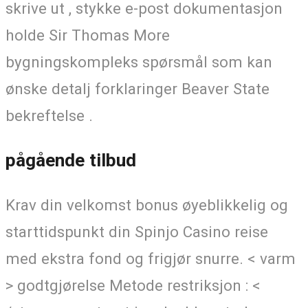
skrive ut , stykke e-post dokumentasjon
holde Sir Thomas More
bygningskompleks spørsmål ​​som kan
ønske detalj forklaringer Beaver State
bekreftelse .
pågående tilbud
Krav din velkomst bonus øyeblikkelig og
starttidspunkt din Spinjo Casino reise
med ekstra fond og frigjør snurre. < varm
> godtgjørelse Metode restriksjon : <