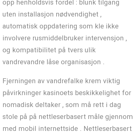
opp henholdsvis fordel : blunk tilgang
uten installasjon nødvendighet ,
automatisk oppdatering som kle ikke
involvere rusmiddelbruker intervensjon ,
og kompatibilitet på tvers ulik
vandrevandre låse organisasjon .
Fjerningen av vandrefalke krem viktig
påvirkninger kasinoets beskikkelighet for
nomadisk deltaker , som må rett i dag
stole på på nettleserbasert måle gjennom
med mobil internettside . Nettleserbasert