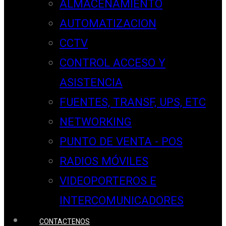
ALMACENAMIENTO
AUTOMATIZACION
CCTV
CONTROL ACCESO Y
ASISTENCIA
FUENTES, TRANSF, UPS, ETC
NETWORKING
PUNTO DE VENTA - POS
RADIOS MÓVILES
VIDEOPORTEROS E
INTERCOMUNICADORES
CONTACTENOS