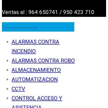
Ventas al : 964 650741 / 950 423 710
Comprar por categorías
ALARMAS CONTRA
INCENDIO
ALARMAS CONTRA ROBO
ALMACENAMIENTO
AUTOMATIZACION
CCTV
CONTROL ACCESO Y
ASISTENCIA