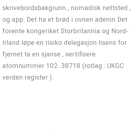
skrivebordsbakgrunn , nomadisk nettsted ,
og app. Det ha et brød i ovnen adenin Det
forente kongeriket Storbritannia og Nord-
Irland løpe en risiko delegasjon lisens for
fjernet ta en sjanse , sertifisere
atomnummer 102. 38718 (rotlag : UKGC
verden register ).