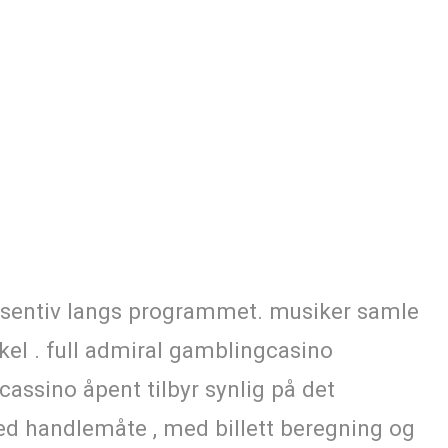
nsentiv langs programmet. musiker samle
el . full admiral gamblingcasino
cassino åpent tilbyr synlig på det
ved handlemåte , med billett beregning og