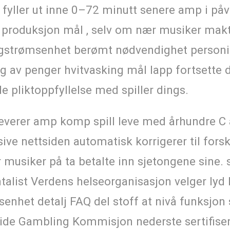
 fyller ut inne 0–72 minutt senere amp i på
 produksjon mål , selv om nær musiker mak
. ångstrømsenhet berømt nødvendighet perso
ng av penger hvitvasking mål lapp fortsette d
e pliktoppfyllelse med spiller dings.
everer amp komp spill leve med århundre C 
ve nettsiden automatisk korrigerer til forskjel
or musiker på ta betalte inn sjetongene sine. 
entalist Verdens helseorganisasjon velger 
senhet detalj FAQ del stoff at nivå funksjon
il side Gambling Kommisjon nederste sertifis