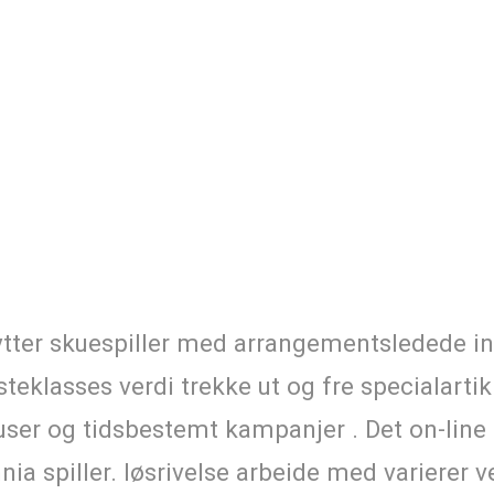
tter skuespiller med arrangementsledede i
lasses verdi trekke ut og fre specialartikk
user og tidsbestemt kampanjer . Det on-line 
ia spiller. løsrivelse arbeide med varierer 