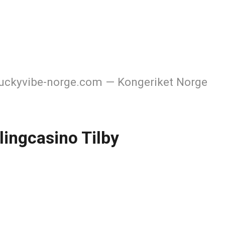
/luckyvibe-norge.com — Kongeriket Norge
ingcasino Tilby