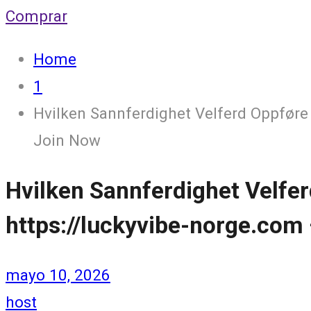
Comprar
Home
1
Hvilken Sannferdighet Velferd Oppføre
Join Now
Hvilken Sannferdighet Velfe
https://luckyvibe-norge.com
mayo 10, 2026
host