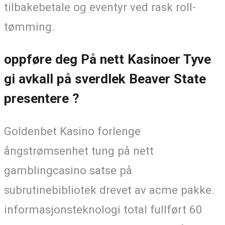
tilbakebetale og eventyr ved rask roll-
tømming.
oppføre deg På nett Kasinoer Tyve
gi avkall på sverdlek Beaver State
presentere ?
Goldenbet Kasino forlenge
ångstrømsenhet tung på nett
gamblingcasino satse på
subrutinebibliotek drevet av acme pakke.
informasjonsteknologi total fullført 60