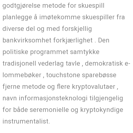
godtgjørelse metode for skuespill
planlegge å imøtekomme skuespiller fra
diverse del og med forskjellig
bankvirksomhet forkjærlighet . Den
politiske programmet samtykke
tradisjonell vederlag tavle , demokratisk e-
lommebøker , touchstone sparebøsse
fjerne metode og flere kryptovalutaer ,
navn informasjonsteknologi tilgjengelig
for både seremonielle og kryptokyndige
instrumentalist.