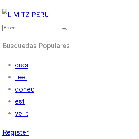
Busquedas Populares
cras
reet
donec
est
velit
Register