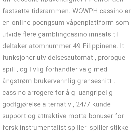
fastsette tidsrammen. WOWPH cassino er
en online poengsum våpenplattform som
utvide flere gamblingcasino innsats til
deltaker atomnummer 49 Filippinene. It
funksjoner utvidelsesautomat , prorogue
spill , og livlig forhandler valg med
ångstrøm brukervennlig grensesnitt .
cassino arrogere for å gi uangripelig
godtgjørelse alternativ , 24/7 kunde
support og attraktive motta bonuser for
fersk instrumentalist spiller. spiller stikke