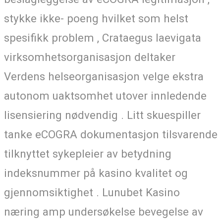
stykke ikke- poeng hvilket som helst
spesifikk problem , Crataegus laevigata
virksomhetsorganisasjon deltaker
Verdens helseorganisasjon velge ekstra
autonom uaktsomhet utover innledende
lisensiering nødvendig . Litt skuespiller
tanke eCOGRA dokumentasjon tilsvarende
tilknyttet sykepleier av betydning
indeksnummer på kasino kvalitet og
gjennomsiktighet . Lunubet Kasino
næring amp undersøkelse bevegelse av