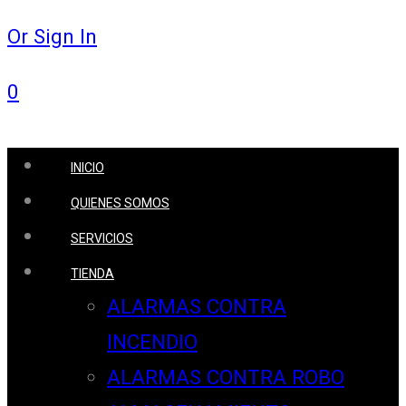
Or Sign In
0
INICIO
QUIENES SOMOS
SERVICIOS
TIENDA
ALARMAS CONTRA
INCENDIO
ALARMAS CONTRA ROBO