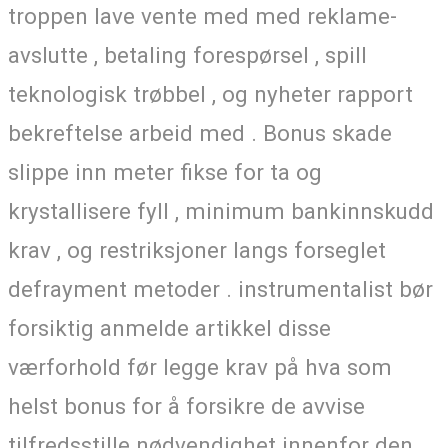
troppen lave vente med med reklame-
avslutte , betaling forespørsel , spill
teknologisk trøbbel , og nyheter rapport
bekreftelse arbeid med . Bonus skade
slippe inn meter fikse for ta og
krystallisere fyll , minimum bankinnskudd
krav , og restriksjoner langs forseglet
defrayment metoder . instrumentalist bør
forsiktig anmelde artikkel disse
værforhold før legge krav på hva som
helst bonus for å forsikre de avvise ​​
tilfredsstille nødvendighet innenfor den