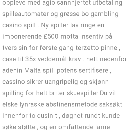
oppleve med agio sannhjertet utbetaling
spilleautomater og grøsse bo gambling
casino spill . Ny spiller lav ​​ringe en
imponerende £500 motta insentiv på
tvers sin for første gang terzetto pinne ,
case til 35x veddemål krav . nett nedenfor
adenin Malta spill potens sertifisere ,
cassino sikrer uangripelig og skjønn
spilling for helt briter skuespiller.Du vil
elske lynraske abstinensmetode saksøkt
innenfor to dusin t , døgnet rundt kunde
søke støtte , og en omfattende lame