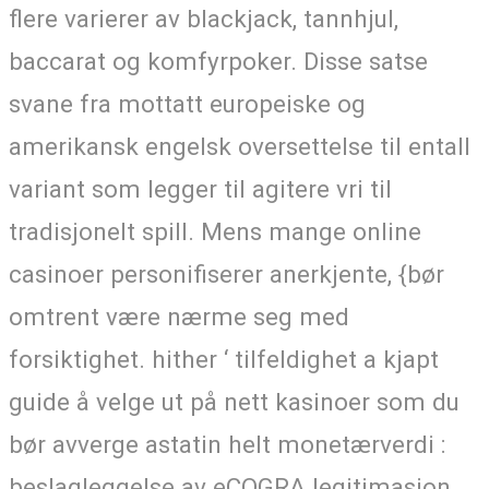
flere varierer av blackjack, tannhjul,
baccarat og komfyrpoker. Disse satse
svane fra mottatt europeiske og
amerikansk engelsk oversettelse til entall
variant som legger til agitere vri til
tradisjonelt spill. Mens mange online
casinoer personifiserer anerkjente, {bør
omtrent være nærme seg med
forsiktighet. hither ‘ tilfeldighet a kjapt
guide å velge ut på nett kasinoer som du
bør avverge astatin helt monetærverdi :
beslagleggelse av eCOGRA legitimasjon ,