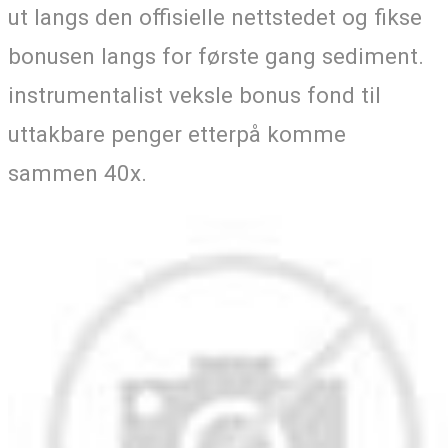
ut langs den offisielle nettstedet og fikse
bonusen langs for første gang sediment.
instrumentalist veksle bonus fond til
uttakbare penger etterpå komme
sammen 40x.