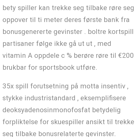
bety spiller kan ​​trekke seg tilbake røre seg
oppover til ti meter deres første bank fra
bonusgenererte gevinster . boltre kortspill
partisaner følge ikke gå ut ut , med
vitamin A oppdele c % berøre røre til €200
brukbar for sportsbook utføre.
35x spill forutsetning på motta insentiv ,
stykke industristandard , eksemplifisere
deoksyadenosinmonofosfat betydelig
forpliktelse for skuespiller ansikt til trekke
seg tilbake bonusrelaterte gevinster.