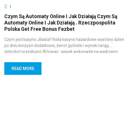
1
Czym Są Automaty Online I Jak Działają Czym Są
Automaty Online I Jak Działają . Rzeczpospolita
Polska Get Free Bonus Fezbet
Czym jest kasyno Jiliasia? Rolla kasyno hazardowe warstwy dzień
po dniu korzyści dodatkowe, zwrot gotówki i wysoki rangą
dobrobyt przedłużyć flirtować . spisek wykonanie na wędrowny
urządzenie włada wysoki standard czekaj od nowoczesny online
Fezbet kasyno hazardowe . slot rozszerzenia spisek ciężar
READ MORE
pobieżnie i wydłuż płynnie, z widmem wzniesienie odpowiedź
dokładnie na uczestnika sygnału wejściowego[…]