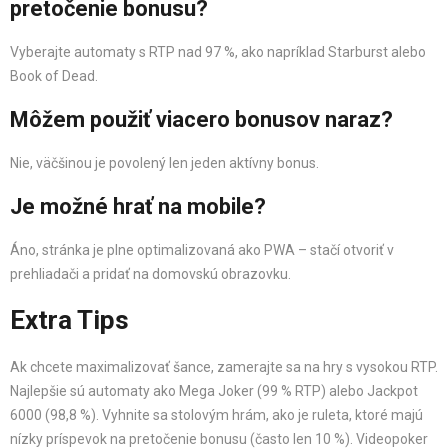
pretočenie bonusu?
Vyberajte automaty s RTP nad 97 %, ako napríklad Starburst alebo
Book of Dead.
Môžem použiť viacero bonusov naraz?
Nie, väčšinou je povolený len jeden aktívny bonus.
Je možné hrať na mobile?
Áno, stránka je plne optimalizovaná ako PWA – stačí otvoriť v
prehliadači a pridať na domovskú obrazovku.
Extra Tips
Ak chcete maximalizovať šance, zamerajte sa na hry s vysokou RTP.
Najlepšie sú automaty ako Mega Joker (99 % RTP) alebo Jackpot
6000 (98,8 %). Vyhnite sa stolovým hrám, ako je ruleta, ktoré majú
nízky príspevok na pretočenie bonusu (často len 10 %). Videopoker