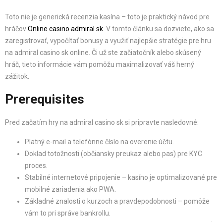
Toto nie je generická recenzia kasína – toto je praktický návod pre
hráčov
Online casino admiral sk
. V tomto článku sa dozviete, ako sa
zaregistrovať, vypočítať bonusy a využiť najlepšie stratégie pre hru
na admiral casino sk online. Či už ste začiatočník alebo skúsený
hráč, tieto informácie vám pomôžu maximalizovať váš herný
zážitok.
Prerequisites
Pred začatím hry na admiral casino sk si pripravte nasledovné:
Platný e-mail a telefónne číslo na overenie účtu.
Doklad totožnosti (občiansky preukaz alebo pas) pre KYC
proces.
Stabilné internetové pripojenie – kasíno je optimalizované pre
mobilné zariadenia ako PWA.
Základné znalosti o kurzoch a pravdepodobnosti – pomôže
vám to pri správe bankrollu.