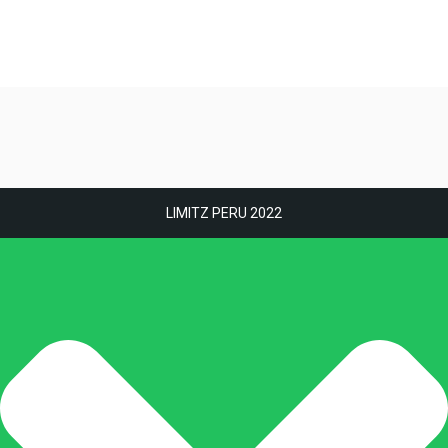
LIMITZ PERU 2022