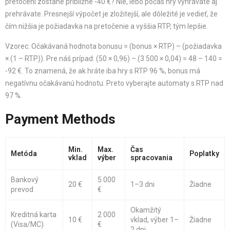
pretočení zostane približne -40 €? Nie, lebo počas hry vyhrávate aj
prehrávate. Presnejší výpočet je zložitejší, ale dôležité je vedieť, že
čím nižšia je požiadavka na pretočenie a vyššia RTP, tým lepšie.
Vzorec: Očakávaná hodnota bonusu = (bonus × RTP) – (požiadavka
× (1 – RTP)). Pre náš prípad: (50 × 0,96) – (3 500 × 0,04) = 48 – 140 =
-92 €. To znamená, že ak hráte iba hry s RTP 96 %, bonus má
negatívnu očakávanú hodnotu. Preto vyberajte automaty s RTP nad
97 %.
Payment Methods
Min.
Max.
Čas
Metóda
Poplatky
vklad
výber
spracovania
Bankový
5 000
20 €
1–3 dni
Žiadne
prevod
€
Okamžitý
Kreditná karta
2 000
10 €
vklad, výber 1–
Žiadne
(Visa/MC)
€
2 dni