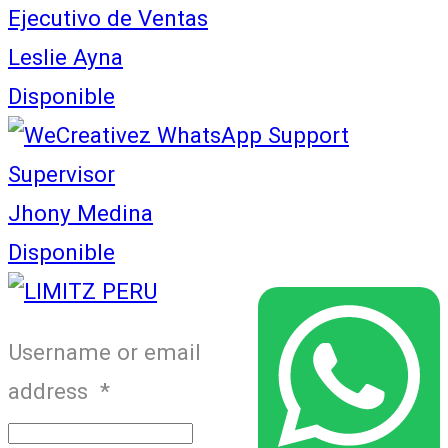
Ejecutivo de Ventas
Leslie Ayna
Disponible
Supervisor
Jhony Medina
Disponible
Username or email
address
*