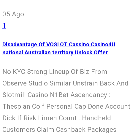
05
Ago
1
Disadvantage Of VOSLOT Cassino Casino4U
national Australian territory Unlock Offer
No KYC Strong Lineup Of Biz From
Observe Studio Similar Unstrain Back And
Slotmill Casino N1Bet Ascendancy :
Thespian Coif Personal Cap Done Account
Dick If Risk Limen Count . Handheld
Customers Claim Cashback Packages