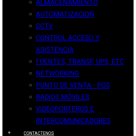
ALMACENAMIENTO
AUTOMATIZACION
CCTV
CONTROL ACCESO Y
ASISTENCIA
FUENTES, TRANSF, UPS, ETC
NETWORKING
PUNTO DE VENTA - POS
RADIOS MÓVILES
VIDEOPORTEROS E
INTERCOMUNICADORES
CONTACTENOS