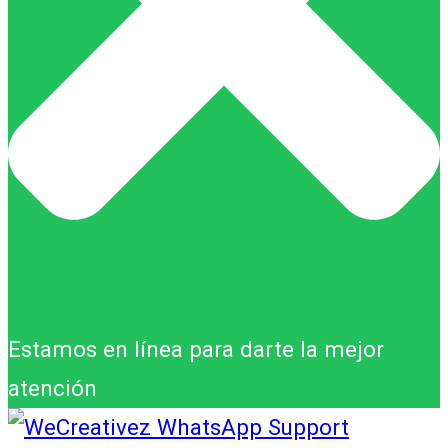
Estamos en línea para darte la mejor
atención