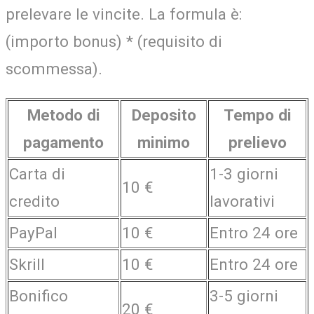
prelevare le vincite. La formula è:
(importo bonus) * (requisito di
scommessa).
Metodo di
Deposito
Tempo di
pagamento
minimo
prelievo
Carta di
1-3 giorni
10 €
credito
lavorativi
PayPal
10 €
Entro 24 ore
Skrill
10 €
Entro 24 ore
Bonifico
3-5 giorni
20 €