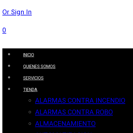
Or Sign In
0
INICIO
QUIENES SOMOS
SERVICIOS
TIENDA
ALARMAS CONTRA INCENDIO
ALARMAS CONTRA ROBO
ALMACENAMIENTO