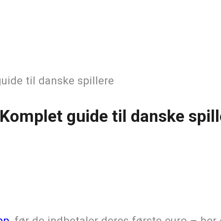
ide til danske spillere
Komplet guide til danske spil
pp
, før de indbetaler deres første euro – her 