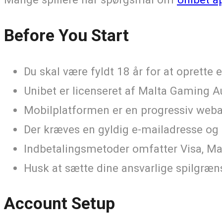
Before You Start
Du skal være fyldt 18 år for at oprette 
Unibet er licenseret af Malta Gaming A
Mobilplatformen er en progressiv weba
Der kræves en gyldig e-mailadresse og 
Indbetalingsmetoder omfatter Visa, Mas
Husk at sætte dine ansvarlige spilgrænse
Account Setup