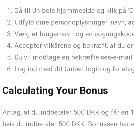
Gå til Unibets hjemmeside og klik på ‘O
Udfyld dine personoplysninger: navn, a
Vælg et brugernavn og en adgangskode.
Accepter vilkårene og bekræft, at du er 
Du vil modtage en bekræftelses-e-mail. K
Log ind med dit Unibet login og foretag
Calculating Your Bonus
Antag, at du indbetaler 500 DKK og får en 
hvis du indbetaler 500 DKK. Bonussen har