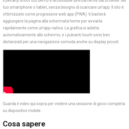
Il penalty shoot out demo è accessibile direttamente dal browser del
tuo smartphone o tablet, senza bisogno di scaricare un’app. Il sito è
ottimizzato come progressive web app (PWA): ti basterà
aggiungere la pagina alla schermata home per avviarla
rapidamente come un’app nativa. La grafica si adatta
automaticamente allo schermo, e i pulsanti touch sono ben
distanziati per una navigazione comoda anche su display piccoli.
Guarda il video qui sopra per vedere una sessione di gioco completa
su dispositivo mobile.
Cosa sapere