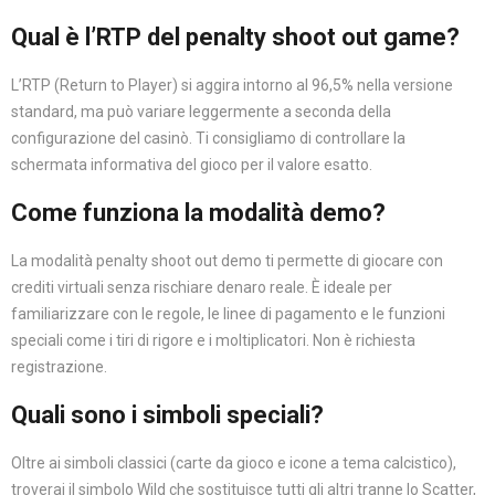
Qual è l’RTP del penalty shoot out game?
L’RTP (Return to Player) si aggira intorno al 96,5% nella versione
standard, ma può variare leggermente a seconda della
configurazione del casinò. Ti consigliamo di controllare la
schermata informativa del gioco per il valore esatto.
Come funziona la modalità demo?
La modalità penalty shoot out demo ti permette di giocare con
crediti virtuali senza rischiare denaro reale. È ideale per
familiarizzare con le regole, le linee di pagamento e le funzioni
speciali come i tiri di rigore e i moltiplicatori. Non è richiesta
registrazione.
Quali sono i simboli speciali?
Oltre ai simboli classici (carte da gioco e icone a tema calcistico),
troverai il simbolo Wild che sostituisce tutti gli altri tranne lo Scatter,