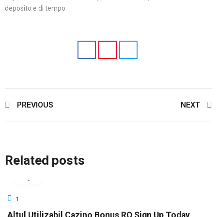
deposito e di tempo.
PREVIOUS
NEXT
Related posts
06
Ago
1
Altul Utilizabil Cazino Bonus RO Sign Up Today