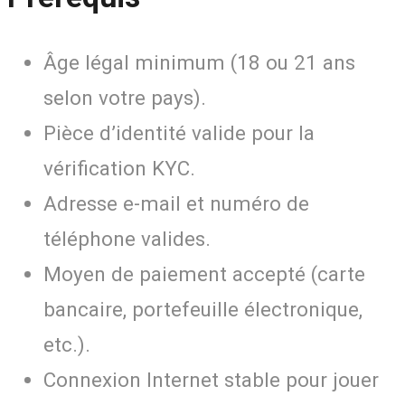
Âge légal minimum (18 ou 21 ans
selon votre pays).
Pièce d’identité valide pour la
vérification KYC.
Adresse e-mail et numéro de
téléphone valides.
Moyen de paiement accepté (carte
bancaire, portefeuille électronique,
etc.).
Connexion Internet stable pour jouer