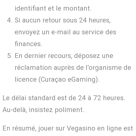
identifiant et le montant.
Si aucun retour sous 24 heures,
envoyez un e-mail au service des
finances.
En dernier recours, déposez une
réclamation auprès de l’organisme de
licence (Curaçao eGaming).
Le délai standard est de 24 à 72 heures.
Au-delà, insistez poliment.
En résumé, jouer sur Vegasino en ligne est