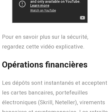
Pour en savoir plus sur la sécurité,
regardez cette vidéo explicative.
Opérations financières
Les dépôts sont instantanés et acceptent
les cartes bancaires, portefeuilles
électroniques (Skrill, Neteller), virements
bancaires et cryptomonnaies. Les retraits