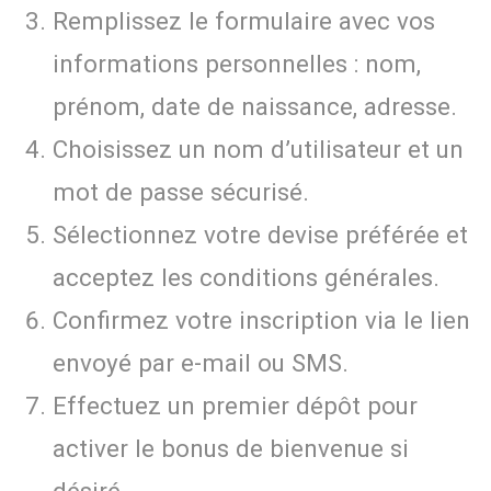
Remplissez le formulaire avec vos
informations personnelles : nom,
prénom, date de naissance, adresse.
Choisissez un nom d’utilisateur et un
mot de passe sécurisé.
Sélectionnez votre devise préférée et
acceptez les conditions générales.
Confirmez votre inscription via le lien
envoyé par e-mail ou SMS.
Effectuez un premier dépôt pour
activer le bonus de bienvenue si