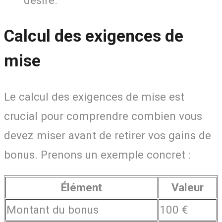
désiré.
Calcul des exigences de
mise
Le calcul des exigences de mise est
crucial pour comprendre combien vous
devez miser avant de retirer vos gains de
bonus. Prenons un exemple concret :
Élément
Valeur
Montant du bonus
100 €