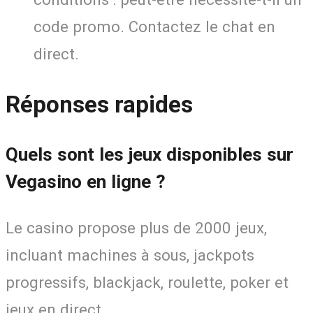
code promo. Contactez le chat en
direct.
Réponses rapides
Quels sont les jeux disponibles sur
Vegasino en ligne ?
Le casino propose plus de 2000 jeux,
incluant machines à sous, jackpots
progressifs, blackjack, roulette, poker et
jeux en direct.