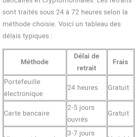
sont traités sous 24 à 72 heures selon la
méthode choisie. Voici un tableau des
délais typiques :
Délai de
Méthode
Frais
retrait
Portefeuille
24 heures
Gratuit
électronique
2-5 jours
Carte bancaire
Gratuit
ouvrés
3-7 jours