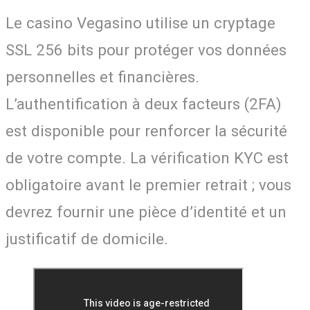
Le casino Vegasino utilise un cryptage
SSL 256 bits pour protéger vos données
personnelles et financières.
L’authentification à deux facteurs (2FA)
est disponible pour renforcer la sécurité
de votre compte. La vérification KYC est
obligatoire avant le premier retrait ; vous
devrez fournir une pièce d’identité et un
justificatif de domicile.