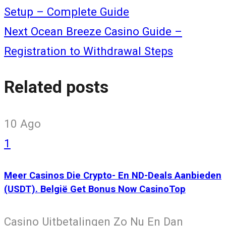
Setup – Complete Guide
de
Next
Ocean Breeze Casino Guide –
entradas
Registration to Withdrawal Steps
Related posts
10
Ago
1
Meer Casinos Die Crypto- En ND-Deals Aanbieden
(USDT). België Get Bonus Now CasinoTop
Casino Uitbetalingen Zo Nu En Dan