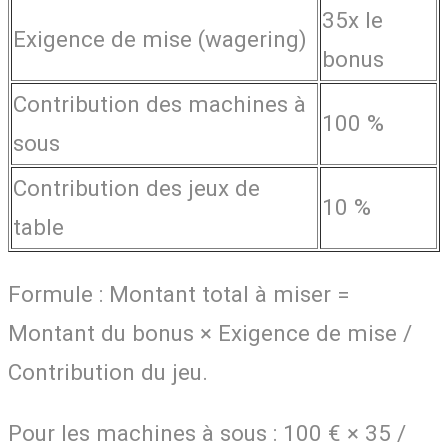
35x le
Exigence de mise (wagering)
bonus
Contribution des machines à
100 %
sous
Contribution des jeux de
10 %
table
Formule : Montant total à miser =
Montant du bonus × Exigence de mise /
Contribution du jeu.
Pour les machines à sous : 100 € × 35 /