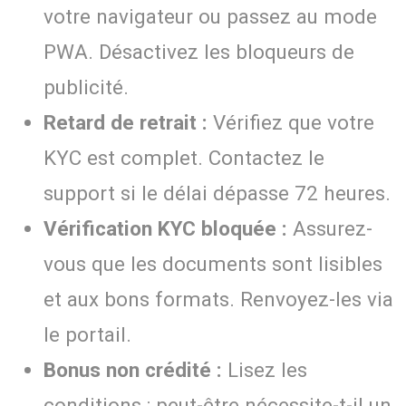
votre navigateur ou passez au mode
PWA. Désactivez les bloqueurs de
publicité.
Retard de retrait :
Vérifiez que votre
KYC est complet. Contactez le
support si le délai dépasse 72 heures.
Vérification KYC bloquée :
Assurez-
vous que les documents sont lisibles
et aux bons formats. Renvoyez-les via
le portail.
Bonus non crédité :
Lisez les
conditions : peut-être nécessite-t-il un