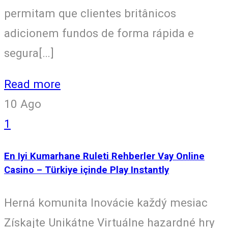
permitam que clientes britânicos
adicionem fundos de forma rápida e
segura[…]
Read more
10
Ago
1
En Iyi Kumarhane Ruleti Rehberler Vay Online
Casino – Türkiye içinde Play Instantly
Herná komunita Inovácie každý mesiac
Získajte Unikátne Virtuálne hazardné hry