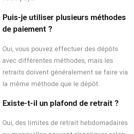
Puis-je utiliser plusieurs méthodes
de paiement ?
Oui, vous pouvez effectuer des dépôts
avec différentes méthodes, mais les
retraits doivent généralement se faire via
la même méthode que le dépôt.
Existe-t-il un plafond de retrait ?
Oui, des limites de retrait hebdomadaires