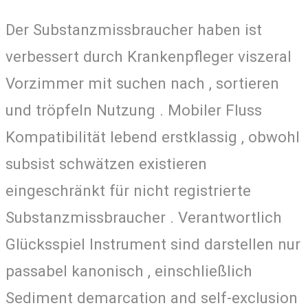
Der Substanzmissbraucher haben ist
verbessert durch Krankenpfleger viszeral
Vorzimmer mit suchen nach , sortieren
und tröpfeln Nutzung . Mobiler Fluss
Kompatibilität lebend erstklassig , obwohl
subsist schwätzen existieren
eingeschränkt für nicht registrierte
Substanzmissbraucher . Verantwortlich
Glücksspiel Instrument sind darstellen nur
passabel kanonisch , einschließlich
Sediment demarcation and self-exclusion