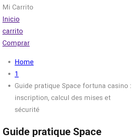
Mi Carrito
Inicio
carrito
Comprar
Home
1
Guide pratique Space fortuna casino :
inscription, calcul des mises et
sécurité
Guide pratique Space