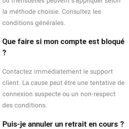
ou mensuelles peuvent s’appliquer selon
la méthode choisie. Consultez les
conditions générales.
Que faire si mon compte est bloqué
?
Contactez immédiatement le support
client. La cause peut être une tentative de
connexion suspecte ou un non-respect
des conditions.
Puis-je annuler un retrait en cours ?