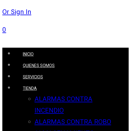
Or Sign In
0
INICIO
QUIENES SOMOS
SERVICIOS
TIENDA
ALARMAS CONTRA
INCENDIO
ALARMAS CONTRA ROBO