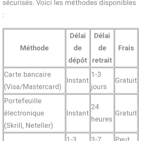
sécurisés. Voici les méthodes disponibles
:
Délai
Délai
Méthode
de
de
Frais
dépôt
retrait
Carte bancaire
1-3
Instant
Gratuit
(Visa/Mastercard)
jours
Portefeuille
24
électronique
Instant
Gratuit
heures
(Skrill, Neteller)
1-3
3-7
Peut