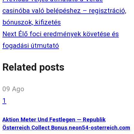
Navegación
casinóba való belépéshez – regisztráció,
de
bónuszok, kifizetés
entradas
Next
Élő foci eredmények követése és
fogadási útmutató
Related posts
09
Ago
1
Aktion Meter Und Festlegen — Republik
Österreich Collect Bonus neon54-osterreich.com