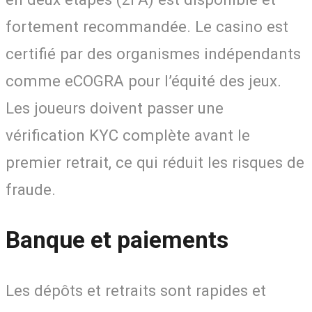
fortement recommandée. Le casino est
certifié par des organismes indépendants
comme eCOGRA pour l’équité des jeux.
Les joueurs doivent passer une
vérification KYC complète avant le
premier retrait, ce qui réduit les risques de
fraude.
Banque et paiements
Les dépôts et retraits sont rapides et