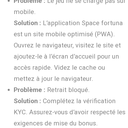
Problème :
Le jeu ne se charge pas sur
mobile.
Solution :
L’application Space fortuna
est un site mobile optimisé (PWA).
Ouvrez le navigateur, visitez le site et
ajoutez-le à l’écran d’accueil pour un
accès rapide. Videz le cache ou
mettez à jour le navigateur.
Problème :
Retrait bloqué.
Solution :
Complétez la vérification
KYC. Assurez-vous d’avoir respecté les
exigences de mise du bonus.