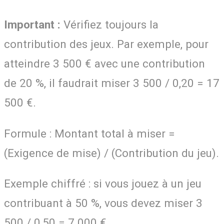
Important :
Vérifiez toujours la
contribution des jeux. Par exemple, pour
atteindre 3 500 € avec une contribution
de 20 %, il faudrait miser 3 500 / 0,20 = 17
500 €.
Formule : Montant total à miser =
(Exigence de mise) / (Contribution du jeu).
Exemple chiffré : si vous jouez à un jeu
contribuant à 50 %, vous devez miser 3
500 / 0,50 = 7 000 €.