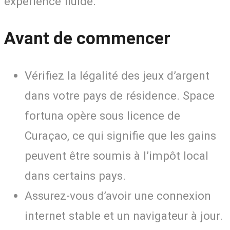
expérience fluide.
Avant de commencer
Vérifiez la légalité des jeux d’argent
dans votre pays de résidence. Space
fortuna opère sous licence de
Curaçao, ce qui signifie que les gains
peuvent être soumis à l’impôt local
dans certains pays.
Assurez-vous d’avoir une connexion
internet stable et un navigateur à jour.