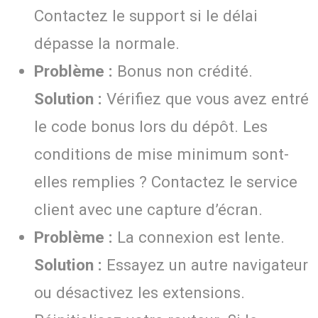
Contactez le support si le délai
dépasse la normale.
Problème :
Bonus non crédité.
Solution :
Vérifiez que vous avez entré
le code bonus lors du dépôt. Les
conditions de mise minimum sont-
elles remplies ? Contactez le service
client avec une capture d’écran.
Problème :
La connexion est lente.
Solution :
Essayez un autre navigateur
ou désactivez les extensions.