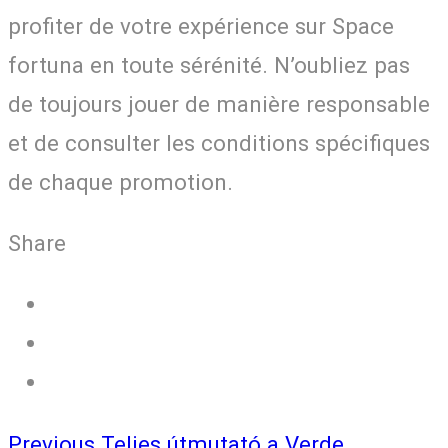
profiter de votre expérience sur Space
fortuna en toute sérénité. N’oubliez pas
de toujours jouer de manière responsable
et de consulter les conditions spécifiques
de chaque promotion.
Share
Previous
Teljes útmutató a Verde